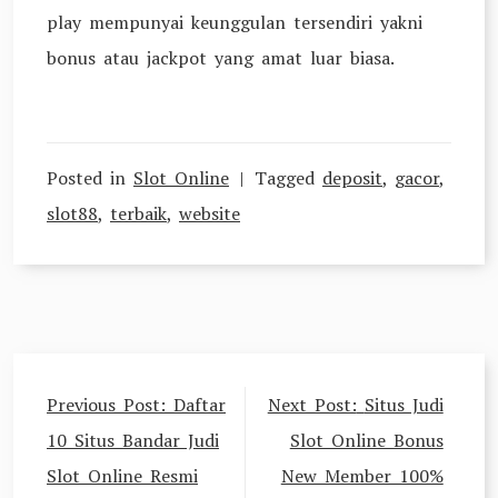
play mempunyai keunggulan tersendiri yakni
bonus atau jackpot yang amat luar biasa.
Posted in
Slot Online
Tagged
deposit
,
gacor
,
slot88
,
terbaik
,
website
Navigasi
Previous Post:
Daftar
Next Post:
Situs Judi
pos
10 Situs Bandar Judi
Slot Online Bonus
Slot Online Resmi
New Member 100%