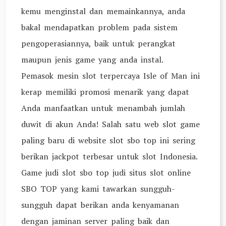
kemu menginstal dan memainkannya, anda
bakal mendapatkan problem pada sistem
pengoperasiannya, baik untuk perangkat
maupun jenis game yang anda instal.
Pemasok mesin slot terpercaya Isle of Man ini
kerap memiliki promosi menarik yang dapat
Anda manfaatkan untuk menambah jumlah
duwit di akun Anda! Salah satu web slot game
paling baru di website slot sbo top ini sering
berikan jackpot terbesar untuk slot Indonesia.
Game judi slot sbo top judi situs slot online
SBO TOP yang kami tawarkan sungguh-
sungguh dapat berikan anda kenyamanan
dengan jaminan server paling baik dan