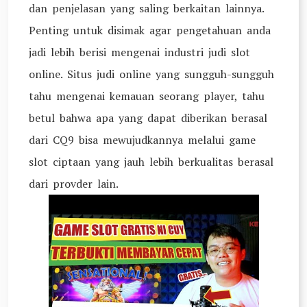
dan penjelasan yang saling berkaitan lainnya.
Penting untuk disimak agar pengetahuan anda
jadi lebih berisi mengenai industri judi slot
online. Situs judi online yang sungguh-sungguh
tahu mengenai kemauan seorang player, tahu
betul bahwa apa yang dapat diberikan berasal
dari CQ9 bisa mewujudkannya melalui game
slot ciptaan yang jauh lebih berkualitas berasal
dari provder lain.