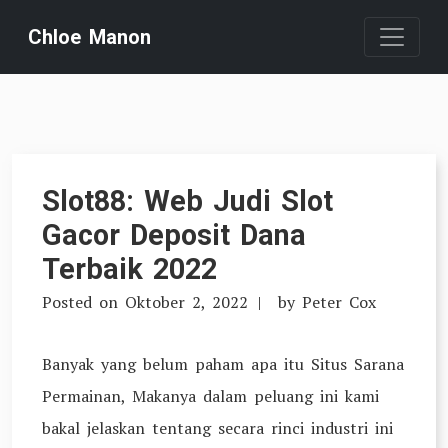
Skip
Chloe Manon
to
content
Slot88: Web Judi Slot
Gacor Deposit Dana
Terbaik 2022
Posted on
Oktober 2, 2022
by
Peter Cox
Banyak yang belum paham apa itu Situs Sarana
Permainan, Makanya dalam peluang ini kami
bakal jelaskan tentang secara rinci industri ini