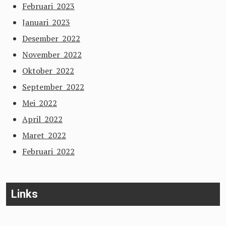
Februari 2023
Januari 2023
Desember 2022
November 2022
Oktober 2022
September 2022
Mei 2022
April 2022
Maret 2022
Februari 2022
Links