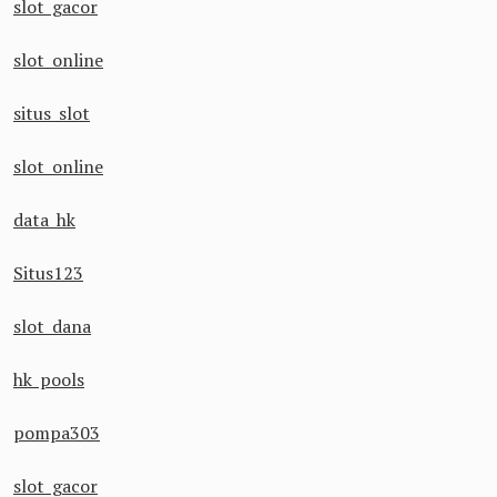
slot gacor
slot online
situs slot
slot online
data hk
Situs123
slot dana
hk pools
pompa303
slot gacor