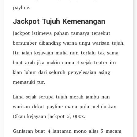
payline.
Jackpot Tujuh Kemenangan
Jackpot istimewa paham tamasya tersebut
bersumber dibanding warna ungu warisan tujuh.
Itu ialah kejayaan mulia nun terlalu tak sama
buat arah jika makin cuma 4 sejak teater itu
kian luhur dari seluruh penyelesaian asing
memasuki tur.
Lima sejak serupa tujuh merah jambu nan
warisan dekat payline mana pula meluluskan
Dikau kejayaan jackpot 5, 000x.
Ganjaran buat 4 lantaran mono alias 3 macam