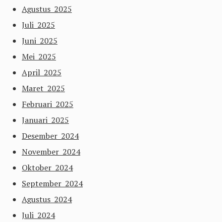
Agustus 2025
Juli 2025
Juni 2025
Mei 2025
April 2025
Maret 2025
Februari 2025
Januari 2025
Desember 2024
November 2024
Oktober 2024
September 2024
Agustus 2024
Juli 2024