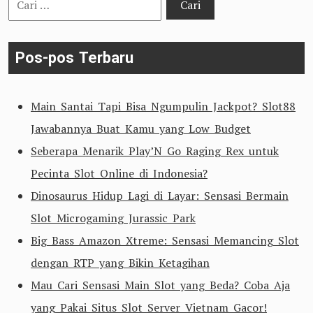
untuk:
Pos-pos Terbaru
Main Santai Tapi Bisa Ngumpulin Jackpot? Slot88
Jawabannya Buat Kamu yang Low Budget
Seberapa Menarik Play’N Go Raging Rex untuk
Pecinta Slot Online di Indonesia?
Dinosaurus Hidup Lagi di Layar: Sensasi Bermain
Slot Microgaming Jurassic Park
Big Bass Amazon Xtreme: Sensasi Memancing Slot
dengan RTP yang Bikin Ketagihan
Mau Cari Sensasi Main Slot yang Beda? Coba Aja
yang Pakai Situs Slot Server Vietnam Gacor!