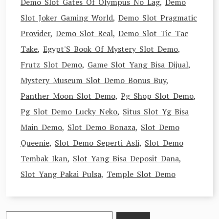
Demo Slot Gates Of Olympus No Lag
,
Demo
Slot Joker Gaming World
,
Demo Slot Pragmatic
Provider
,
Demo Slot Real
,
Demo Slot Tic Tac
Take
,
Egypt'S Book Of Mystery Slot Demo
,
Frutz Slot Demo
,
Game Slot Yang Bisa Dijual
,
Mystery Museum Slot Demo Bonus Buy
,
Panther Moon Slot Demo
,
Pg Shop Slot Demo
,
Pg Slot Demo Lucky Neko
,
Situs Slot Yg Bisa
Main Demo
,
Slot Demo Bonaza
,
Slot Demo
Queenie
,
Slot Demo Seperti Asli
,
Slot Demo
Tembak Ikan
,
Slot Yang Bisa Deposit Dana
,
Slot Yang Pakai Pulsa
,
Temple Slot Demo
Cari