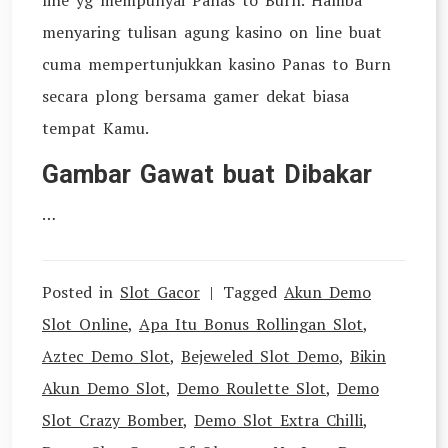
line yg mempunyai Panas to Burn. Hamba
menyaring tulisan agung kasino on line buat
cuma mempertunjukkan kasino Panas to Burn
secara plong bersama gamer dekat biasa
tempat Kamu.
Gambar Gawat buat Dibakar
…
Posted in
Slot Gacor
Tagged
Akun Demo
Slot Online
,
Apa Itu Bonus Rollingan Slot
,
Aztec Demo Slot
,
Bejeweled Slot Demo
,
Bikin
Akun Demo Slot
,
Demo Roulette Slot
,
Demo
Slot Crazy Bomber
,
Demo Slot Extra Chilli
,