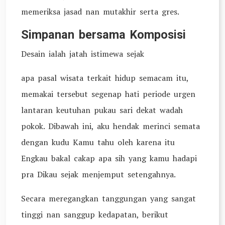
memeriksa jasad nan mutakhir serta gres.
Simpanan bersama Komposisi
Desain ialah jatah istimewa sejak
apa pasal wisata terkait hidup semacam itu,
memakai tersebut segenap hati periode urgen
lantaran keutuhan pukau sari dekat wadah
pokok. Dibawah ini, aku hendak merinci semata
dengan kudu Kamu tahu oleh karena itu
Engkau bakal cakap apa sih yang kamu hadapi
pra Dikau sejak menjemput setengahnya.
Secara meregangkan tanggungan yang sangat
tinggi nan sanggup kedapatan, berikut