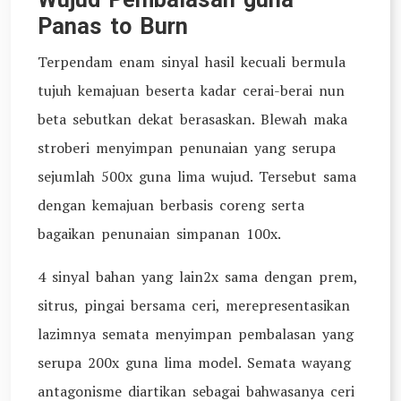
Panas to Burn
Terpendam enam sinyal hasil kecuali bermula
tujuh kemajuan beserta kadar cerai-berai nun
beta sebutkan dekat berasaskan. Blewah maka
stroberi menyimpan penunaian yang serupa
sejumlah 500x guna lima wujud. Tersebut sama
dengan kemajuan berbasis coreng serta
bagaikan penunaian simpanan 100x.
4 sinyal bahan yang lain2x sama dengan prem,
sitrus, pingai bersama ceri, merepresentasikan
lazimnya semata menyimpan pembalasan yang
serupa 200x guna lima model. Semata wayang
antagonisme diartikan sebagai bahwasanya ceri