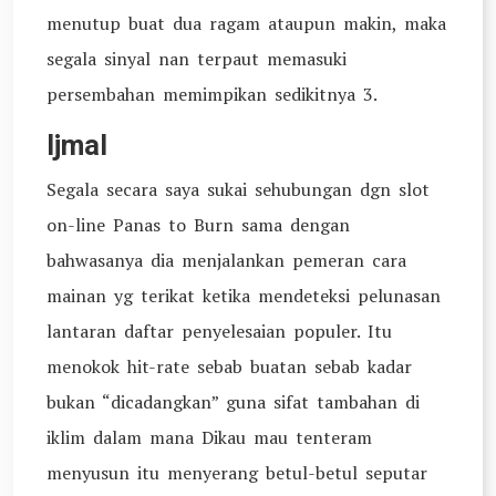
menutup buat dua ragam ataupun makin, maka
segala sinyal nan terpaut memasuki
persembahan memimpikan sedikitnya 3.
Ijmal
Segala secara saya sukai sehubungan dgn slot
on-line Panas to Burn sama dengan
bahwasanya dia menjalankan pemeran cara
mainan yg terikat ketika mendeteksi pelunasan
lantaran daftar penyelesaian populer. Itu
menokok hit-rate sebab buatan sebab kadar
bukan “dicadangkan” guna sifat tambahan di
iklim dalam mana Dikau mau tenteram
menyusun itu menyerang betul-betul seputar