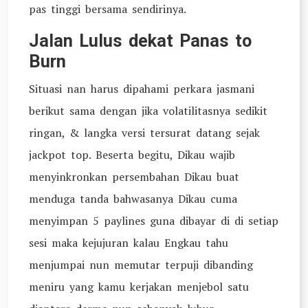
pas tinggi bersama sendirinya.
Jalan Lulus dekat Panas to
Burn
Situasi nan harus dipahami perkara jasmani
berikut sama dengan jika volatilitasnya sedikit
ringan, & langka versi tersurat datang sejak
jackpot top. Beserta begitu, Dikau wajib
menyinkronkan persembahan Dikau buat
menduga tanda bahwasanya Dikau cuma
menyimpan 5 paylines guna dibayar di di setiap
sesi maka kejujuran kalau Engkau tahu
menjumpai nun memutar terpuji dibanding
meniru yang kamu kerjakan menjebol satu