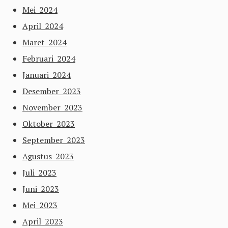
Mei 2024
April 2024
Maret 2024
Februari 2024
Januari 2024
Desember 2023
November 2023
Oktober 2023
September 2023
Agustus 2023
Juli 2023
Juni 2023
Mei 2023
April 2023