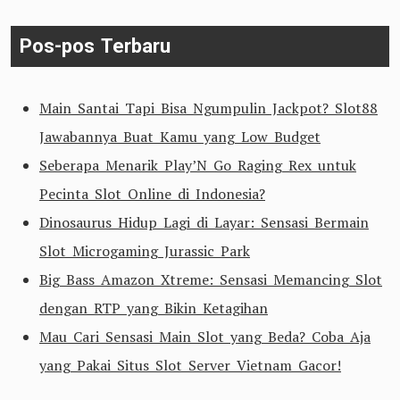
untuk:
Pos-pos Terbaru
Main Santai Tapi Bisa Ngumpulin Jackpot? Slot88
Jawabannya Buat Kamu yang Low Budget
Seberapa Menarik Play’N Go Raging Rex untuk
Pecinta Slot Online di Indonesia?
Dinosaurus Hidup Lagi di Layar: Sensasi Bermain
Slot Microgaming Jurassic Park
Big Bass Amazon Xtreme: Sensasi Memancing Slot
dengan RTP yang Bikin Ketagihan
Mau Cari Sensasi Main Slot yang Beda? Coba Aja
yang Pakai Situs Slot Server Vietnam Gacor!