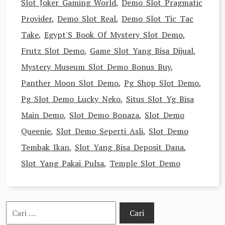
Slot Joker Gaming World
,
Demo Slot Pragmatic
Provider
,
Demo Slot Real
,
Demo Slot Tic Tac
Take
,
Egypt'S Book Of Mystery Slot Demo
,
Frutz Slot Demo
,
Game Slot Yang Bisa Dijual
,
Mystery Museum Slot Demo Bonus Buy
,
Panther Moon Slot Demo
,
Pg Shop Slot Demo
,
Pg Slot Demo Lucky Neko
,
Situs Slot Yg Bisa
Main Demo
,
Slot Demo Bonaza
,
Slot Demo
Queenie
,
Slot Demo Seperti Asli
,
Slot Demo
Tembak Ikan
,
Slot Yang Bisa Deposit Dana
,
Slot Yang Pakai Pulsa
,
Temple Slot Demo
Cari