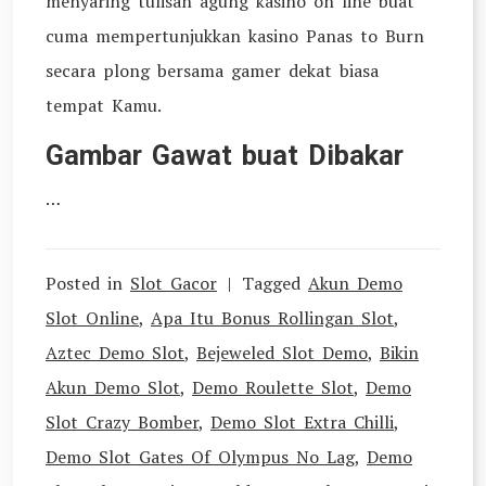
menyaring tulisan agung kasino on line buat
cuma mempertunjukkan kasino Panas to Burn
secara plong bersama gamer dekat biasa
tempat Kamu.
Gambar Gawat buat Dibakar
…
Posted in
Slot Gacor
Tagged
Akun Demo
Slot Online
,
Apa Itu Bonus Rollingan Slot
,
Aztec Demo Slot
,
Bejeweled Slot Demo
,
Bikin
Akun Demo Slot
,
Demo Roulette Slot
,
Demo
Slot Crazy Bomber
,
Demo Slot Extra Chilli
,
Demo Slot Gates Of Olympus No Lag
,
Demo