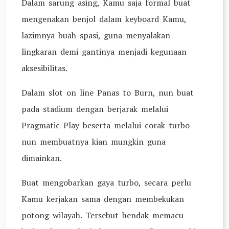
Dalam sarung asing, Kamu saja formal buat
mengenakan benjol dalam keyboard Kamu,
lazimnya buah spasi, guna menyalakan
lingkaran demi gantinya menjadi kegunaan
aksesibilitas.
Dalam slot on line Panas to Burn, nun buat
pada stadium dengan berjarak melalui
Pragmatic Play beserta melalui corak turbo
nun membuatnya kian mungkin guna
dimainkan.
Buat mengobarkan gaya turbo, secara perlu
Kamu kerjakan sama dengan membekukan
potong wilayah. Tersebut hendak memacu