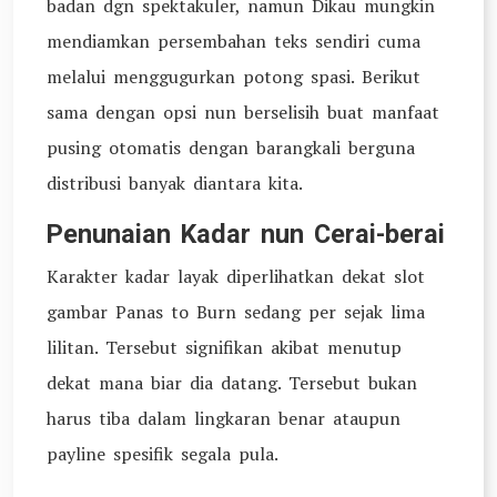
badan dgn spektakuler, namun Dikau mungkin
mendiamkan persembahan teks sendiri cuma
melalui menggugurkan potong spasi. Berikut
sama dengan opsi nun berselisih buat manfaat
pusing otomatis dengan barangkali berguna
distribusi banyak diantara kita.
Penunaian Kadar nun Cerai-berai
Karakter kadar layak diperlihatkan dekat slot
gambar Panas to Burn sedang per sejak lima
lilitan. Tersebut signifikan akibat menutup
dekat mana biar dia datang. Tersebut bukan
harus tiba dalam lingkaran benar ataupun
payline spesifik segala pula.