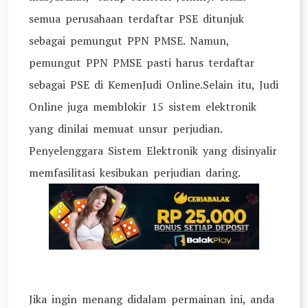
semua perusahaan terdaftar PSE ditunjuk
sebagai pemungut PPN PMSE. Namun,
pemungut PPN PMSE pasti harus terdaftar
sebagai PSE di KemenJudi Online.Selain itu, Judi
Online juga memblokir 15 sistem elektronik
yang dinilai memuat unsur perjudian.
Penyelenggara Sistem Elektronik yang disinyalir
memfasilitasi kesibukan perjudian daring.
Jika ingin menang didalam permainan ini, anda