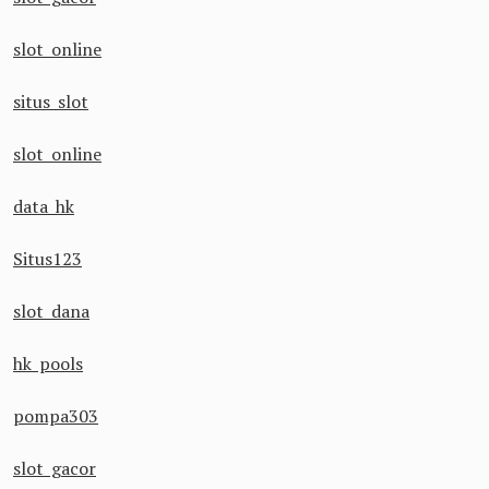
slot online
situs slot
slot online
data hk
Situs123
slot dana
hk pools
pompa303
slot gacor