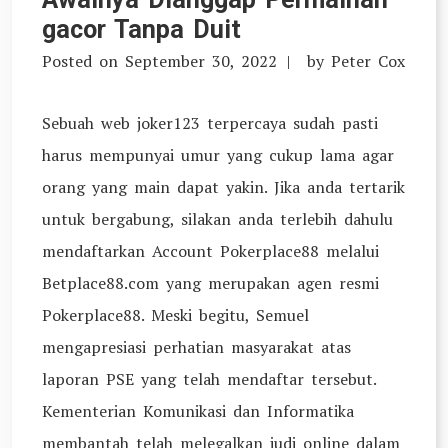
gacor Tanpa Duit
Posted on
September 30, 2022
by
Peter Cox
Sebuah web joker123 terpercaya sudah pasti
harus mempunyai umur yang cukup lama agar
orang yang main dapat yakin. Jika anda tertarik
untuk bergabung, silakan anda terlebih dahulu
mendaftarkan Account Pokerplace88 melalui
Betplace88.com yang merupakan agen resmi
Pokerplace88. Meski begitu, Semuel
mengapresiasi perhatian masyarakat atas
laporan PSE yang telah mendaftar tersebut.
Kementerian Komunikasi dan Informatika
membantah telah melegalkan judi online dalam