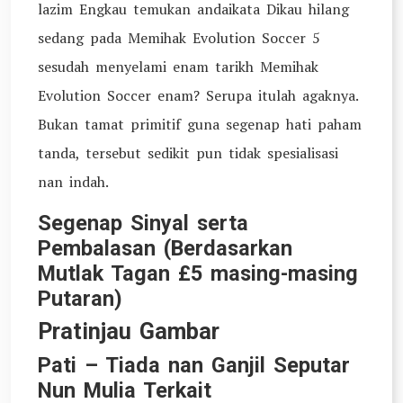
lazim Engkau temukan andaikata Dikau hilang
sedang pada Memihak Evolution Soccer 5
sesudah menyelami enam tarikh Memihak
Evolution Soccer enam? Serupa itulah agaknya.
Bukan tamat primitif guna segenap hati paham
tanda, tersebut sedikit pun tidak spesialisasi
nan indah.
Segenap Sinyal serta
Pembalasan (Berdasarkan
Mutlak Tagan £5 masing-masing
Putaran)
Pratinjau Gambar
Pati – Tiada nan Ganjil Seputar
Nun Mulia Terkait