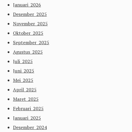
Januari 2026
Desember 2025
November 2025
Oktober 2025
September 2025
Agustus 2025
Juli 2025
Juni 2025
Mei 2025
April 2025
Maret 2025
Februari 2025
Januari 2025
Desember 2024