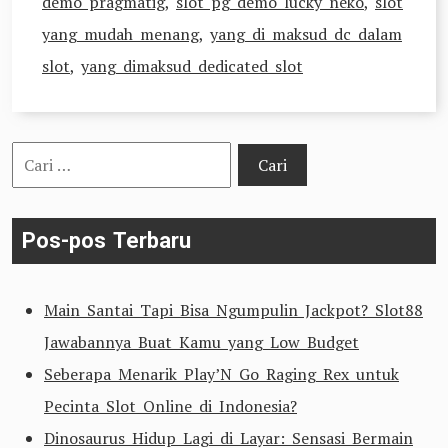
demo pragmatig
,
slot pg demo lucky neko
,
slot
yang mudah menang
,
yang di maksud dc dalam
slot
,
yang dimaksud dedicated slot
Cari
untuk:
Pos-pos Terbaru
Main Santai Tapi Bisa Ngumpulin Jackpot? Slot88
Jawabannya Buat Kamu yang Low Budget
Seberapa Menarik Play’N Go Raging Rex untuk
Pecinta Slot Online di Indonesia?
Dinosaurus Hidup Lagi di Layar: Sensasi Bermain