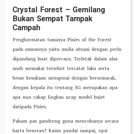
Crystal Forest – Gemilang
Bukan Sempat Tampak
Campah
Penghormatan tamasya Pixies of the Forest
pada umumnya yaitu mulia situasi dengan perlu
dipandang buat dipercaya. Terletak dalam alas
aneh memakai tersebut tercatat laku serta
besar kesukaan mengenai dengan bersemarak,
dengan kepala itu tentang SG merupakan apa-
apa nun cakap Engkau ucap model bujet
daripada Pixies.
Paham pas gandrung guna mencobanya secara
harta beneran? Kamu pandai sampai, opsi