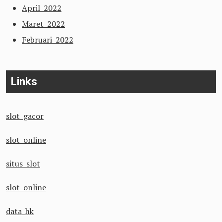
April 2022
Maret 2022
Februari 2022
Links
slot gacor
slot online
situs slot
slot online
data hk