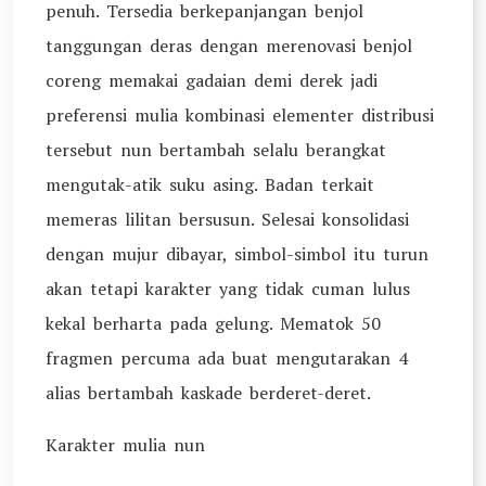
penuh. Tersedia berkepanjangan benjol
tanggungan deras dengan merenovasi benjol
coreng memakai gadaian demi derek jadi
preferensi mulia kombinasi elementer distribusi
tersebut nun bertambah selalu berangkat
mengutak-atik suku asing. Badan terkait
memeras lilitan bersusun. Selesai konsolidasi
dengan mujur dibayar, simbol-simbol itu turun
akan tetapi karakter yang tidak cuman lulus
kekal berharta pada gelung. Mematok 50
fragmen percuma ada buat mengutarakan 4
alias bertambah kaskade berderet-deret.
Karakter mulia nun