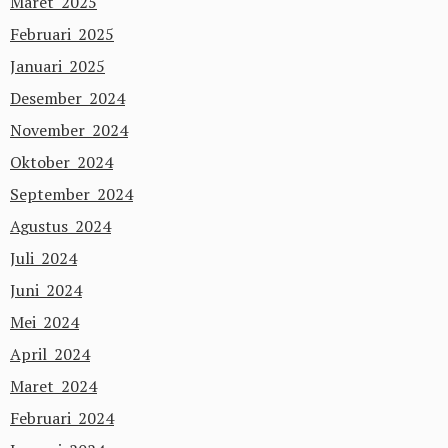
Maret 2025
Februari 2025
Januari 2025
Desember 2024
November 2024
Oktober 2024
September 2024
Agustus 2024
Juli 2024
Juni 2024
Mei 2024
April 2024
Maret 2024
Februari 2024