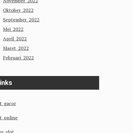
November 2022
Oktober 2022
September 2022
Mei 2022
April 2022
Maret 2022
Februari 2022
inks
ot gacor
ot online
us slot