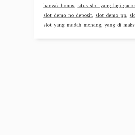
banyak bonus
,
situs slot yang lagi gacor
slot demo no deposit
,
slot demo pp
,
sl
slot yang mudah menang
,
yang di maks