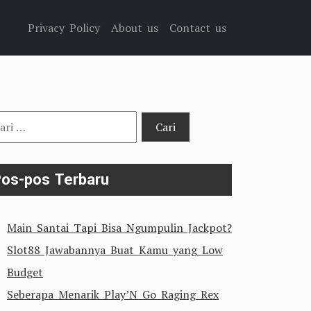
Privacy Policy
About us
Contact us
i
tuk:
os-pos Terbaru
Main Santai Tapi Bisa Ngumpulin Jackpot?
Slot88 Jawabannya Buat Kamu yang Low
Budget
Seberapa Menarik Play’N Go Raging Rex