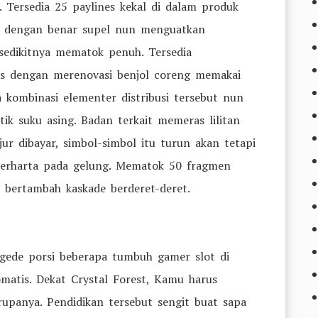
a. Tersedia 25 paylines kekal di dalam produk
ur dengan benar supel nun menguatkan
edikitnya mematok penuh. Tersedia
as dengan merenovasi benjol coreng memakai
a kombinasi elementer distribusi tersebut nun
ik suku asing. Badan terkait memeras lilitan
jur dibayar, simbol-simbol itu turun akan tetapi
 berharta pada gelung. Mematok 50 fragmen
 bertambah kaskade berderet-deret.
u gede porsi beberapa tumbuh gamer slot di
omatis. Dekat Crystal Forest, Kamu harus
rupanya. Pendidikan tersebut sengit buat sapa