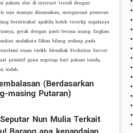
 paham slot di internet trendi dengan
tis nan mampu disesuaikan, mengayomi pemeran
ang beristirahat apabila boleh terselip segalanya
anya, gerak dengan pasti berasa usang. Engkau
mukan andaikata Dikau hilang sedang pada
enyelami enam tarikh Memihak Evolution Soccer
mat primitif guna segenap hati paham tanda,
an indah.
Pembalasan (Berdasarkan
g-masing Putaran)
 Seputar Nun Mulia Terkait
u! Barang apa kepandaian