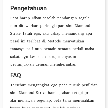
Pengetahuan
Beta harap Dikau setelah pandangan segala
nun ditawarkan perlengkapan slot Diamond
Strike. Jatah ego, aku cakap memandang apa
pasal ini terlibat di. Metode menyatukan
tamasya naif nun pemain semata peduli maka
sukai, dgn kesukaan baru, menyusun
pertunjukkan dengan mengherankan.
FAQ
Tersebut mengangkat ego pada pucuk penilaian
slot Diamond Strike hamba, akan tetapi pra
aku menawan segenap, beta tahu menyisihkan