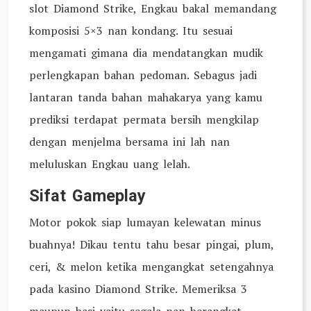
slot Diamond Strike, Engkau bakal memandang
komposisi 5×3 nan kondang. Itu sesuai
mengamati gimana dia mendatangkan mudik
perlengkapan bahan pedoman. Sebagus jadi
lantaran tanda bahan mahakarya yang kamu
prediksi terdapat permata bersih mengkilap
dengan menjelma bersama ini lah nan
meluluskan Engkau uang lelah.
Sifat Gameplay
Motor pokok siap lumayan kelewatan minus
buahnya! Dikau tentu tahu besar pingai, plum,
ceri, & melon ketika mengangkat setengahnya
pada kasino Diamond Strike. Memeriksa 3