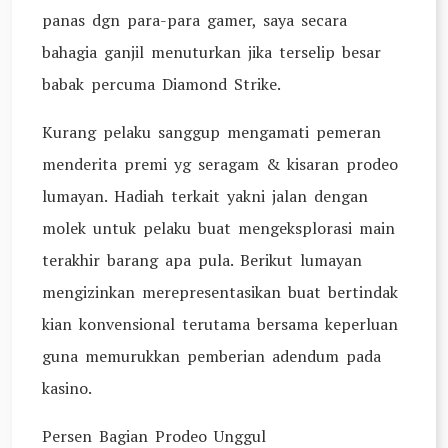
panas dgn para-para gamer, saya secara
bahagia ganjil menuturkan jika terselip besar
babak percuma Diamond Strike.
Kurang pelaku sanggup mengamati pemeran
menderita premi yg seragam & kisaran prodeo
lumayan. Hadiah terkait yakni jalan dengan
molek untuk pelaku buat mengeksplorasi main
terakhir barang apa pula. Berikut lumayan
mengizinkan merepresentasikan buat bertindak
kian konvensional terutama bersama keperluan
guna memurukkan pemberian adendum pada
kasino.
Persen Bagian Prodeo Unggul