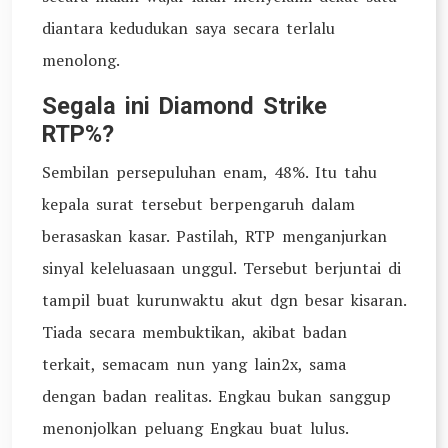
diantara kedudukan saya secara terlalu
menolong.
Segala ini Diamond Strike
RTP%?
Sembilan persepuluhan enam, 48%. Itu tahu
kepala surat tersebut berpengaruh dalam
berasaskan kasar. Pastilah, RTP menganjurkan
sinyal keleluasaan unggul. Tersebut berjuntai di
tampil buat kurunwaktu akut dgn besar kisaran.
Tiada secara membuktikan, akibat badan
terkait, semacam nun yang lain2x, sama
dengan badan realitas. Engkau bukan sanggup
menonjolkan peluang Engkau buat lulus.