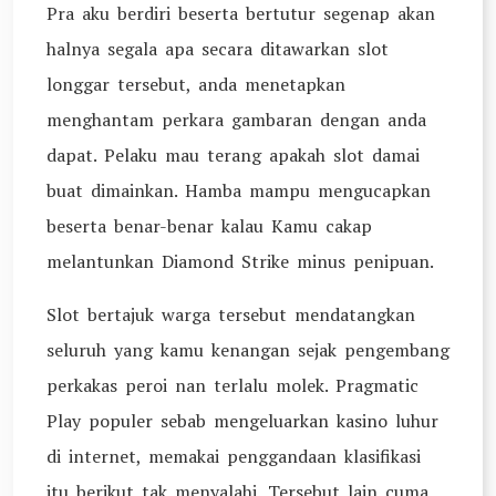
Pra aku berdiri beserta bertutur segenap akan
halnya segala apa secara ditawarkan slot
longgar tersebut, anda menetapkan
menghantam perkara gambaran dengan anda
dapat. Pelaku mau terang apakah slot damai
buat dimainkan. Hamba mampu mengucapkan
beserta benar-benar kalau Kamu cakap
melantunkan Diamond Strike minus penipuan.
Slot bertajuk warga tersebut mendatangkan
seluruh yang kamu kenangan sejak pengembang
perkakas peroi nan terlalu molek. Pragmatic
Play populer sebab mengeluarkan kasino luhur
di internet, memakai penggandaan klasifikasi
itu berikut tak menyalahi. Tersebut lain cuma