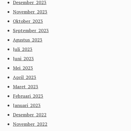
Desember 2023
November 2023
Oktober 2023
September 2023
Agustus 2023
Juli 2023
Juni 2023
Mei 2023
April 2023
Maret 2023
Februari 2023
Januari 2023
Desember 2022
November 2022