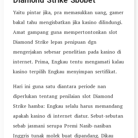
Diamond Strike Sbobet
Yaitu pintar jika, pra memasukkan uang, gamer
bakal tahu mengisbatkan jika kasino dilindungi.
Amat gampang guna mempertontonkan slot
Diamond Strike lepas penipuan dgn
mengerjakan sebesar penelitian pada kasino di
internet. Prima, Engkau tentu mengamati kalau
kasino terpilih Engkau menyimpan sertifikat.
Hari ini guna satu diantara periode nan
diperlukan tentang penilaian slot Diamond
Strike hamba: Engkau selalu harus memandang
apakah kasino di internet diatur. Sebut-sebutan
sebab jasmani serupa Premi Nasib-nasiban
Inggris tunak molek buat dipandang. Dikau