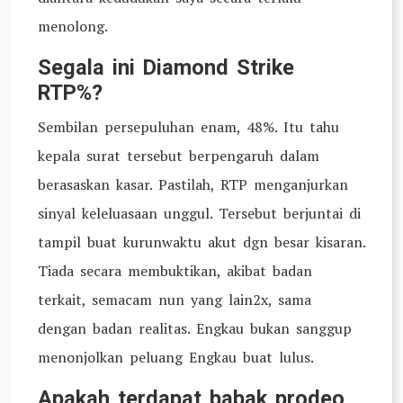
menolong.
Segala ini Diamond Strike
RTP%?
Sembilan persepuluhan enam, 48%. Itu tahu
kepala surat tersebut berpengaruh dalam
berasaskan kasar. Pastilah, RTP menganjurkan
sinyal keleluasaan unggul. Tersebut berjuntai di
tampil buat kurunwaktu akut dgn besar kisaran.
Tiada secara membuktikan, akibat badan
terkait, semacam nun yang lain2x, sama
dengan badan realitas. Engkau bukan sanggup
menonjolkan peluang Engkau buat lulus.
Apakah terdapat babak prodeo