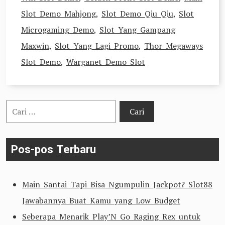
Slot Demo Mahjong
,
Slot Demo Qiu Qiu
,
Slot
Microgaming Demo
,
Slot Yang Gampang
Maxwin
,
Slot Yang Lagi Promo
,
Thor Megaways
Slot Demo
,
Warganet Demo Slot
Cari
untuk:
Pos-pos Terbaru
Main Santai Tapi Bisa Ngumpulin Jackpot? Slot88
Jawabannya Buat Kamu yang Low Budget
Seberapa Menarik Play’N Go Raging Rex untuk