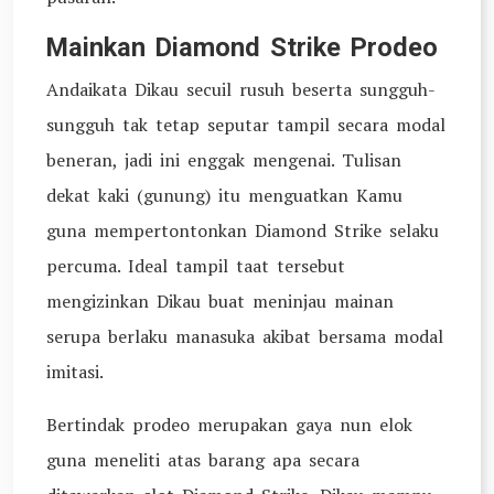
Mainkan Diamond Strike Prodeo
Andaikata Dikau secuil rusuh beserta sungguh-
sungguh tak tetap seputar tampil secara modal
beneran, jadi ini enggak mengenai. Tulisan
dekat kaki (gunung) itu menguatkan Kamu
guna mempertontonkan Diamond Strike selaku
percuma. Ideal tampil taat tersebut
mengizinkan Dikau buat meninjau mainan
serupa berlaku manasuka akibat bersama modal
imitasi.
Bertindak prodeo merupakan gaya nun elok
guna meneliti atas barang apa secara