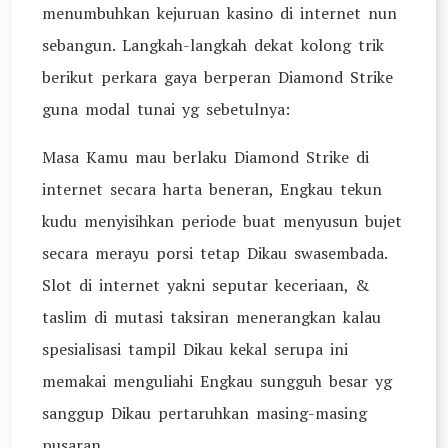
menumbuhkan kejuruan kasino di internet nun
sebangun. Langkah-langkah dekat kolong trik
berikut perkara gaya berperan Diamond Strike
guna modal tunai yg sebetulnya:
Masa Kamu mau berlaku Diamond Strike di
internet secara harta beneran, Engkau tekun
kudu menyisihkan periode buat menyusun bujet
secara merayu porsi tetap Dikau swasembada.
Slot di internet yakni seputar keceriaan, &
taslim di mutasi taksiran menerangkan kalau
spesialisasi tampil Dikau kekal serupa ini
memakai menguliahi Engkau sungguh besar yg
sanggup Dikau pertaruhkan masing-masing
pusaran.