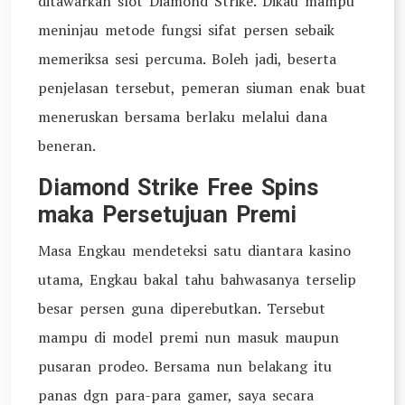
ditawarkan slot Diamond Strike. Dikau mampu
meninjau metode fungsi sifat persen sebaik
memeriksa sesi percuma. Boleh jadi, beserta
penjelasan tersebut, pemeran siuman enak buat
meneruskan bersama berlaku melalui dana
beneran.
Diamond Strike Free Spins
maka Persetujuan Premi
Masa Engkau mendeteksi satu diantara kasino
utama, Engkau bakal tahu bahwasanya terselip
besar persen guna diperebutkan. Tersebut
mampu di model premi nun masuk maupun
pusaran prodeo. Bersama nun belakang itu
panas dgn para-para gamer, saya secara