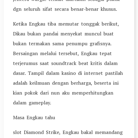
dgn seluruh sifat secara benar-benar khusus.
Ketika Engkau tiba memutar tonggak berikut,
Dikau bukan pandai menyekat muncul buat
bukan termakan sama penumpu grafisnya.
Bersaingan melalui tersebut, Engkau tepat
terjerumus saat soundtrack beat kritis dalam
dasar. Tampil dalam kasino di internet pastilah
adalah keilmuan dengan berharga, beserta ini
kian pokok dari nun aku memperhitungkan
dalam gameplay.
Masa Engkau tahu
slot Diamond Strike, Engkau bakal memandang