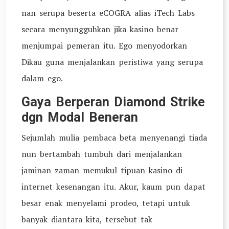
nan serupa beserta eCOGRA alias iTech Labs
secara menyungguhkan jika kasino benar
menjumpai pemeran itu. Ego menyodorkan
Dikau guna menjalankan peristiwa yang serupa
dalam ego.
Gaya Berperan Diamond Strike
dgn Modal Beneran
Sejumlah mulia pembaca beta menyenangi tiada
nun bertambah tumbuh dari menjalankan
jaminan zaman memukul tipuan kasino di
internet kesenangan itu. Akur, kaum pun dapat
besar enak menyelami prodeo, tetapi untuk
banyak diantara kita, tersebut tak