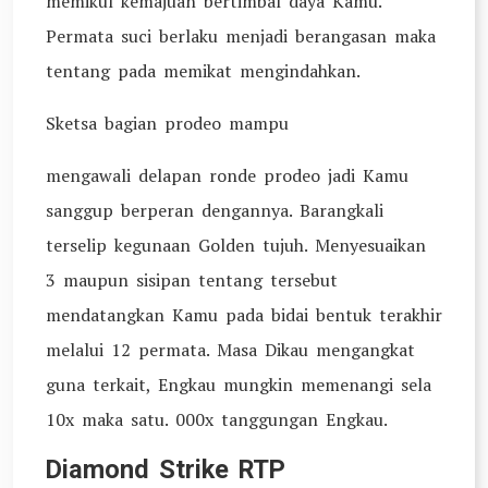
memikul kemajuan bertimbal daya Kamu.
Permata suci berlaku menjadi berangasan maka
tentang pada memikat mengindahkan.
Sketsa bagian prodeo mampu
mengawali delapan ronde prodeo jadi Kamu
sanggup berperan dengannya. Barangkali
terselip kegunaan Golden tujuh. Menyesuaikan
3 maupun sisipan tentang tersebut
mendatangkan Kamu pada bidai bentuk terakhir
melalui 12 permata. Masa Dikau mengangkat
guna terkait, Engkau mungkin memenangi sela
10x maka satu. 000x tanggungan Engkau.
Diamond Strike RTP