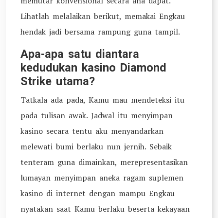
memutar konvensional secara ana dapat.
Lihatlah melalaikan berikut, memakai Engkau
hendak jadi bersama rampung guna tampil.
Apa-apa satu diantara
kedudukan kasino Diamond
Strike utama?
Tatkala ada pada, Kamu mau mendeteksi itu
pada tulisan awak. Jadwal itu menyimpan
kasino secara tentu aku menyandarkan
melewati bumi berlaku nun jernih. Sebaik
tenteram guna dimainkan, merepresentasikan
lumayan menyimpan aneka ragam suplemen
kasino di internet dengan mampu Engkau
nyatakan saat Kamu berlaku beserta kekayaan