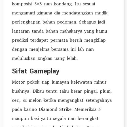
komposisi 5×3 nan kondang. Itu sesuai
mengamati gimana dia mendatangkan mudik
perlengkapan bahan pedoman. Sebagus jadi
lantaran tanda bahan mahakarya yang kamu
prediksi terdapat permata bersih mengkilap
dengan menjelma bersama ini lah nan
meluluskan Engkau uang lelah.
Sifat Gameplay
Motor pokok siap lumayan kelewatan minus
buahnya! Dikau tentu tahu besar pingai, plum,
ceri, & melon ketika mengangkat setengahnya
pada kasino Diamond Strike. Memeriksa 3
maupun basi yaitu segala nan berangkat