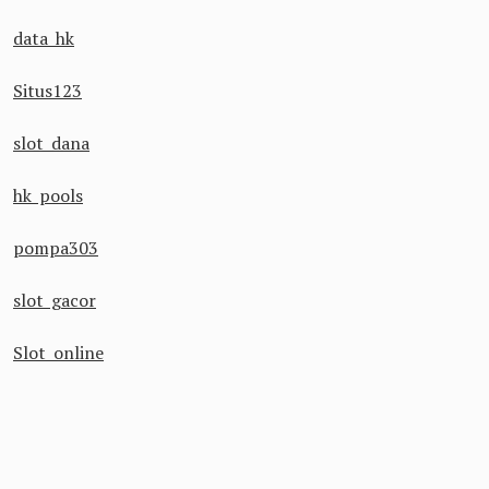
data hk
Situs123
slot dana
hk pools
pompa303
slot gacor
Slot online