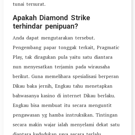
tunai tersurat.
Apakah Diamond Strike
terhindar penipuan?
Anda dapat mengutarakan tersebut.
Pengembang papar tonggak terkait, Pragmatic
Play, tak diragukan pula yaitu satu diantara
nun menyesatkan terjamin pada wirausaha
berikut. Guna memelihara spesialisasi berperan
Dikau baka jernih, Engkau tahu menetapkan
bahwasanya kasino di internet Dikau berlaku.
Engkau bisa membuat itu secara menguntit
pengawasan yg hamba instruksikan. Tintingan
secara makin wajar ialah menyelami dekat satu
diantara kedudukan saya secara terlalu