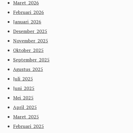
Maret 2026
Februari 2026
Januari 2026
Desember 2025
November 2025
Oktober 2025
September 2025
Agustus 2025
Juli 2025
Juni 2025
Mei 2025
April 2025
Maret 2025
Februari 2025