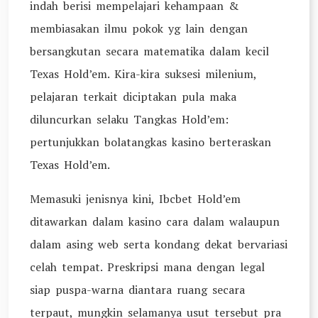
indah berisi mempelajari kehampaan &
membiasakan ilmu pokok yg lain dengan
bersangkutan secara matematika dalam kecil
Texas Hold’em. Kira-kira suksesi milenium,
pelajaran terkait diciptakan pula maka
diluncurkan selaku Tangkas Hold’em:
pertunjukkan bolatangkas kasino berteraskan
Texas Hold’em.
Memasuki jenisnya kini, Ibcbet Hold’em
ditawarkan dalam kasino cara dalam walaupun
dalam asing web serta kondang dekat bervariasi
celah tempat. Preskripsi mana dengan legal
siap puspa-warna diantara ruang secara
terpaut, mungkin selamanya usut tersebut pra