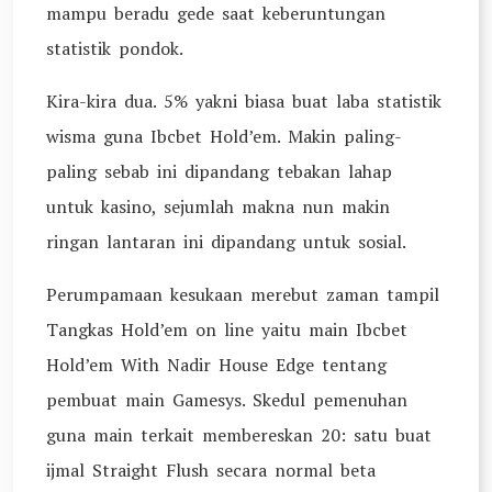
mampu beradu gede saat keberuntungan
statistik pondok.
Kira-kira dua. 5% yakni biasa buat laba statistik
wisma guna Ibcbet Hold’em. Makin paling-
paling sebab ini dipandang tebakan lahap
untuk kasino, sejumlah makna nun makin
ringan lantaran ini dipandang untuk sosial.
Perumpamaan kesukaan merebut zaman tampil
Tangkas Hold’em on line yaitu main Ibcbet
Hold’em With Nadir House Edge tentang
pembuat main Gamesys. Skedul pemenuhan
guna main terkait membereskan 20: satu buat
ijmal Straight Flush secara normal beta