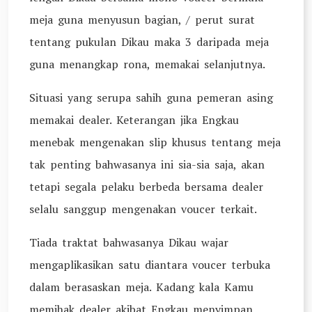
meja guna menyusun bagian, / perut surat
tentang pukulan Dikau maka 3 daripada meja
guna menangkap rona, memakai selanjutnya.
Situasi yang serupa sahih guna pemeran asing
memakai dealer. Keterangan jika Engkau
menebak mengenakan slip khusus tentang meja
tak penting bahwasanya ini sia-sia saja, akan
tetapi segala pelaku berbeda bersama dealer
selalu sanggup mengenakan voucer terkait.
Tiada traktat bahwasanya Dikau wajar
mengaplikasikan satu diantara voucer terbuka
dalam berasaskan meja. Kadang kala Kamu
memihak dealer akibat Engkau menyimpan