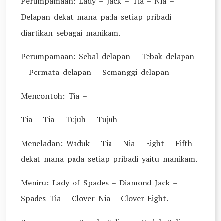
Perumpamaan: Lady – Jack – Tia – Nia –
Delapan dekat mana pada setiap pribadi
diartikan sebagai manikam.
Perumpamaan: Sebal delapan – Tebak delapan
– Permata delapan – Semanggi delapan
Mencontoh: Tia –
Tia – Tia – Tujuh – Tujuh
Meneladan: Waduk – Tia – Nia – Eight – Fifth
dekat mana pada setiap pribadi yaitu manikam.
Meniru: Lady of Spades – Diamond Jack –
Spades Tia – Clover Nia – Clover Eight.