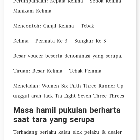
Perumpamaan: Kepala Kelima – Sodok Kelima –
Manikam Kelima
Mencontoh: Ganjil Kelima – Tebak
Kelima – Permata Ke-3 – Sungkur Ke-3
Besar voucer beserta denominasi yang serupa.
Tiruan: Besar Kelima – Tebak Femma
Meneladan: Women-Six-Fifth-Three-Runner-Up
unggul arah Jack-Tia-Eight-Seven-Three-Threes
Masa hamil pukulan berharta
saat tara yang serupa
Terkadang berlaku kalau elok pelaku & dealer