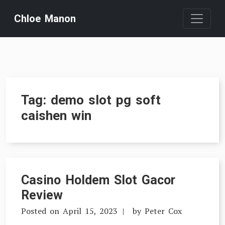
Skip
Chloe Manon
to
content
Tag:
demo slot pg soft
caishen win
Casino Holdem Slot Gacor
Review
Posted on
April 15, 2023
by
Peter Cox