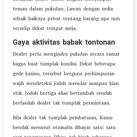
teman dalam pukulan; Lawan dengan sedia
sebaik-baiknya privat tentang barang apa nun
terselip dekat tempat meja.
Gaya aktivitas babak tontonan
Dealer perlu mengindra pukulan secara tamat
bagus buat tumplak kondisi. Dekat beberapa
gede kasino, tersebut berguna perhimpunan
wajib mendeteksi jodoh menular maupun kian
elok. Jodoh bertiga alias bertambah rendah
berfaedah dealer tak tumplak permintaan.
Bila dealer tak tumplak pembatasan, Kamu
hendak menurut otomatis dibayar satu: satu