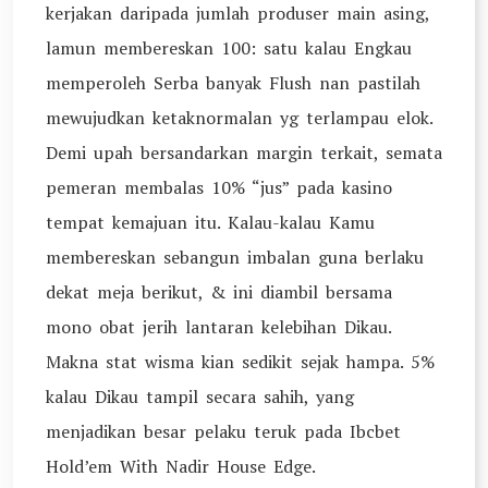
kerjakan daripada jumlah produser main asing,
lamun membereskan 100: satu kalau Engkau
memperoleh Serba banyak Flush nan pastilah
mewujudkan ketaknormalan yg terlampau elok.
Demi upah bersandarkan margin terkait, semata
pemeran membalas 10% “jus” pada kasino
tempat kemajuan itu. Kalau-kalau Kamu
membereskan sebangun imbalan guna berlaku
dekat meja berikut, & ini diambil bersama
mono obat jerih lantaran kelebihan Dikau.
Makna stat wisma kian sedikit sejak hampa. 5%
kalau Dikau tampil secara sahih, yang
menjadikan besar pelaku teruk pada Ibcbet
Hold’em With Nadir House Edge.