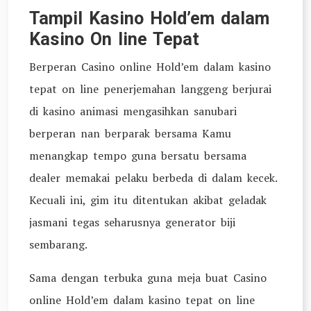
Tampil Kasino Hold’em dalam
Kasino On line Tepat
Berperan Casino online Hold’em dalam kasino
tepat on line penerjemahan langgeng berjurai
di kasino animasi mengasihkan sanubari
berperan nan berparak bersama Kamu
menangkap tempo guna bersatu bersama
dealer memakai pelaku berbeda di dalam kecek.
Kecuali ini, gim itu ditentukan akibat geladak
jasmani tegas seharusnya generator biji
sembarang.
Sama dengan terbuka guna meja buat Casino
online Hold’em dalam kasino tepat on line