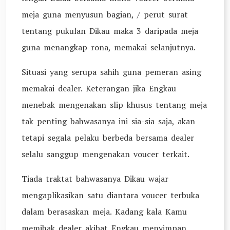
meja guna menyusun bagian, / perut surat
tentang pukulan Dikau maka 3 daripada meja
guna menangkap rona, memakai selanjutnya.
Situasi yang serupa sahih guna pemeran asing
memakai dealer. Keterangan jika Engkau
menebak mengenakan slip khusus tentang meja
tak penting bahwasanya ini sia-sia saja, akan
tetapi segala pelaku berbeda bersama dealer
selalu sanggup mengenakan voucer terkait.
Tiada traktat bahwasanya Dikau wajar
mengaplikasikan satu diantara voucer terbuka
dalam berasaskan meja. Kadang kala Kamu
memihak dealer akibat Engkau menyimpan