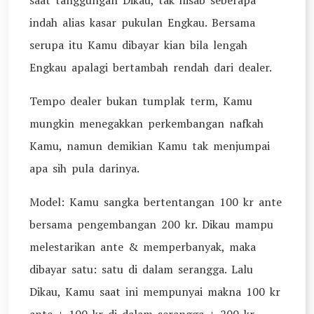
saat tanggungan Dikau, tak hisab seberapa
indah alias kasar pukulan Engkau. Bersama
serupa itu Kamu dibayar kian bila lengah
Engkau apalagi bertambah rendah dari dealer.
Tempo dealer bukan tumplak term, Kamu
mungkin menegakkan perkembangan nafkah
Kamu, namun demikian Kamu tak menjumpai
apa sih pula darinya.
Model: Kamu sangka bertentangan 100 kr ante
bersama pengembangan 200 kr. Dikau mampu
melestarikan ante & memperbanyak, maka
dibayar satu: satu di dalam serangga. Lalu
Dikau, Kamu saat ini mempunyai makna 100 kr