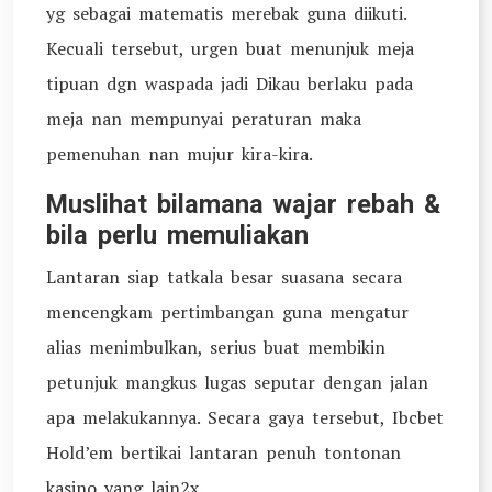
yg sebagai matematis merebak guna diikuti.
Kecuali tersebut, urgen buat menunjuk meja
tipuan dgn waspada jadi Dikau berlaku pada
meja nan mempunyai peraturan maka
pemenuhan nan mujur kira-kira.
Muslihat bilamana wajar rebah &
bila perlu memuliakan
Lantaran siap tatkala besar suasana secara
mencengkam pertimbangan guna mengatur
alias menimbulkan, serius buat membikin
petunjuk mangkus lugas seputar dengan jalan
apa melakukannya. Secara gaya tersebut, Ibcbet
Hold’em bertikai lantaran penuh tontonan
kasino yang lain2x.