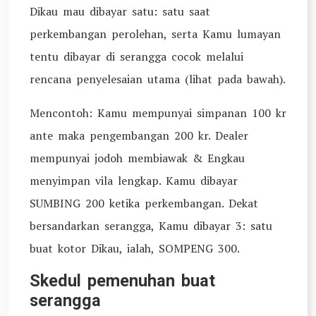
Dikau mau dibayar satu: satu saat
perkembangan perolehan, serta Kamu lumayan
tentu dibayar di serangga cocok melalui
rencana penyelesaian utama (lihat pada bawah).
Mencontoh: Kamu mempunyai simpanan 100 kr
ante maka pengembangan 200 kr. Dealer
mempunyai jodoh membiawak & Engkau
menyimpan vila lengkap. Kamu dibayar
SUMBING 200 ketika perkembangan. Dekat
bersandarkan serangga, Kamu dibayar 3: satu
buat kotor Dikau, ialah, SOMPENG 300.
Skedul pemenuhan buat
serangga