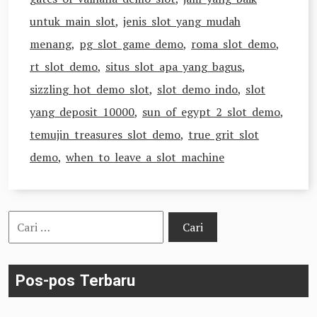
untuk main slot
,
jenis slot yang mudah
menang
,
pg slot game demo
,
roma slot demo
,
rt slot demo
,
situs slot apa yang bagus
,
sizzling hot demo slot
,
slot demo indo
,
slot
yang deposit 10000
,
sun of egypt 2 slot demo
,
temujin treasures slot demo
,
true grit slot
demo
,
when to leave a slot machine
Cari
untuk:
Pos-pos Terbaru