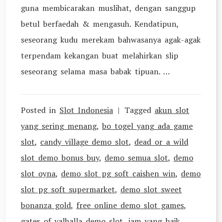
guna membicarakan muslihat, dengan sanggup
betul berfaedah & mengasuh. Kendatipun,
seseorang kudu merekam bahwasanya agak-agak
terpendam kekangan buat melahirkan slip
seseorang selama masa babak tipuan. …
Posted in
Slot Indonesia
Tagged
akun slot
yang sering menang
,
bo togel yang ada game
slot
,
candy village demo slot
,
dead or a wild
slot demo bonus buy
,
demo semua slot
,
demo
slot oyna
,
demo slot pg soft caishen win
,
demo
slot pg soft supermarket
,
demo slot sweet
bonanza gold
,
free online demo slot games
,
gates of valhalla demo slot
,
jam yang baik