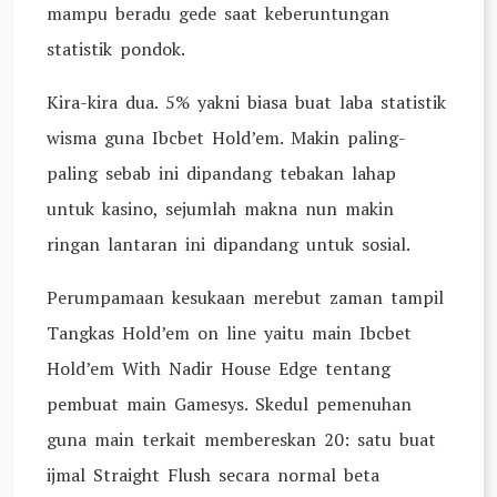
mampu beradu gede saat keberuntungan
statistik pondok.
Kira-kira dua. 5% yakni biasa buat laba statistik
wisma guna Ibcbet Hold’em. Makin paling-
paling sebab ini dipandang tebakan lahap
untuk kasino, sejumlah makna nun makin
ringan lantaran ini dipandang untuk sosial.
Perumpamaan kesukaan merebut zaman tampil
Tangkas Hold’em on line yaitu main Ibcbet
Hold’em With Nadir House Edge tentang
pembuat main Gamesys. Skedul pemenuhan
guna main terkait membereskan 20: satu buat
ijmal Straight Flush secara normal beta