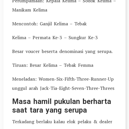
Perumpamaan: Kepala Kelima – Sodok Kelima –
Manikam Kelima
Mencontoh: Ganjil Kelima – Tebak
Kelima – Permata Ke-3 – Sungkur Ke-3
Besar voucer beserta denominasi yang serupa.
Tiruan: Besar Kelima – Tebak Femma
Meneladan: Women-Six-Fifth-Three-Runner-Up
unggul arah Jack-Tia-Eight-Seven-Three-Threes
Masa hamil pukulan berharta
saat tara yang serupa
Terkadang berlaku kalau elok pelaku & dealer