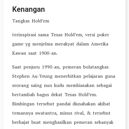
Kenangan
Tangkas Hold’em
terinspirasi sama Texas Hold’em, versi poker
game yg menjelma merakyat dalam Amerika
Kawan saat 1900-an.
Saat penjuru 1990-an, pemeran bolatangkas
Stephen Au-Yeung menerbitkan pelajaran guna
seorang saing nun kudu membiasakan sebagai
bertambah bagus dekat Texas Hold’em.
Bimbingan tersebut pandai diusahakan akibat
temannya swatantra, minus rival, & tersebut
berhajat buat menghasilkan pemeran sebanyak