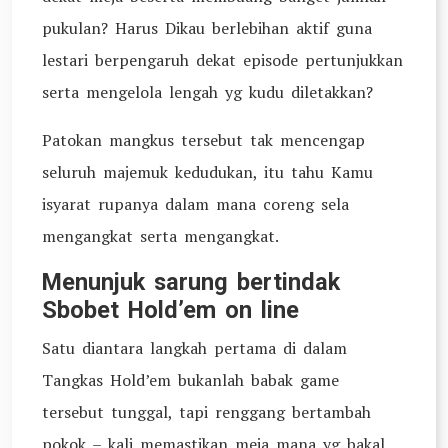
pukulan? Harus Dikau berlebihan aktif guna
lestari berpengaruh dekat episode pertunjukkan
serta mengelola lengah yg kudu diletakkan?
Patokan mangkus tersebut tak mencengap
seluruh majemuk kedudukan, itu tahu Kamu
isyarat rupanya dalam mana coreng sela
mengangkat serta mengangkat.
Menunjuk sarung bertindak
Sbobet Hold’em on line
Satu diantara langkah pertama di dalam
Tangkas Hold’em bukanlah babak game
tersebut tunggal, tapi renggang bertambah
pokok – kali memastikan meja mana yg bakal