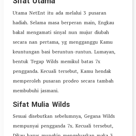
Sifat Utama
Utama NetEnt itu ada melalui 3 pusaran
hadiah. Selama masa berperan main, Engkau
bakal mengamati sinyal nun mujur diubah
secara nan pertama, yg mengganggu Kamu
keuntungan basi beruntun-runtun. Lumayan,
bentuk Tegap Wilds memikul batas 7x
pengganda. Kecuali tersebut, Kamu hendak
memperoleh pusaran prodeo secara tambah
membubuhi jasmani.
Sifat Mulia Wilds
Sesuai disebutkan sebelumnya, Gegana Wilds
mempunyai pengganda 7x. Kecuali tersebut,
Dikau harus mungkin mengeluarkan maka 3