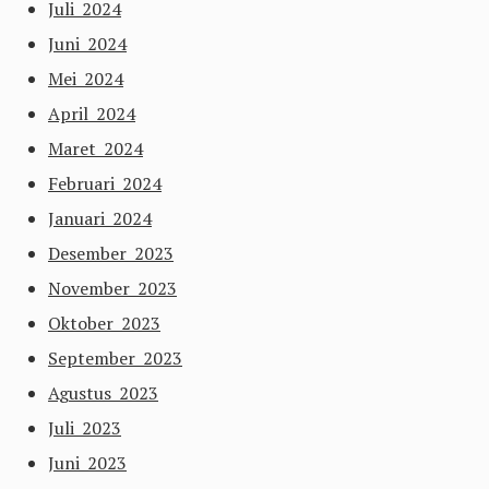
Juli 2024
Juni 2024
Mei 2024
April 2024
Maret 2024
Februari 2024
Januari 2024
Desember 2023
November 2023
Oktober 2023
September 2023
Agustus 2023
Juli 2023
Juni 2023