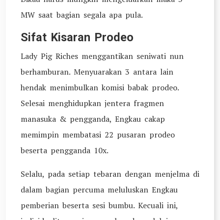
MW saat bagian segala apa pula.
Sifat Kisaran Prodeo
Lady Pig Riches menggantikan seniwati nun
berhamburan. Menyuarakan 3 antara lain
hendak menimbulkan komisi babak prodeo.
Selesai menghidupkan jentera fragmen
manasuka & pengganda, Engkau cakap
memimpin membatasi 22 pusaran prodeo
beserta pengganda 10x.
Selalu, pada setiap tebaran dengan menjelma di
dalam bagian percuma meluluskan Engkau
pemberian beserta sesi bumbu. Kecuali ini,