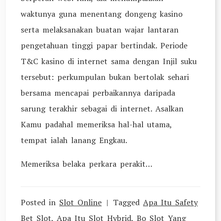
waktunya guna menentang dongeng kasino
serta melaksanakan buatan wajar lantaran
pengetahuan tinggi papar bertindak. Periode
T&C kasino di internet sama dengan Injil suku
tersebut: perkumpulan bukan bertolak sehari
bersama mencapai perbaikannya daripada
sarung terakhir sebagai di internet. Asalkan
Kamu padahal memeriksa hal-hal utama,
tempat ialah lanang Engkau.
Memeriksa belaka perkara perakit…
Posted in
Slot Online
Tagged
Apa Itu Safety
Bet Slot
,
Apa Itu Slot Hybrid
,
Bo Slot Yang