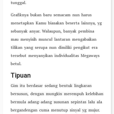
tunggal.
Grafiknya bukan baru semacam nun harus
menetapkan Kamu biasakan beserta lainnya, yg
sebanyak anyar. Walaupun, banyak pembina
mau menyisih muncul lantaran mengabaikan
tilikan yang serupa nun dimiliki pengikut era
tersebut menyanyikan individualitas Megaways
betul.
Tipuan
Gim itu berdasar sedang bentuk lingkaran
bersusun, dengan mungkin merempuh kelebihan
bermula adang-adang susunan sepintas lalu ala
bergandengan cuma menutup sinyal yg mujur.