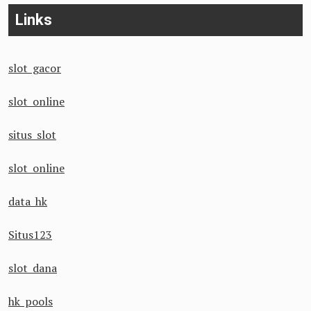
Links
slot gacor
slot online
situs slot
slot online
data hk
Situs123
slot dana
hk pools