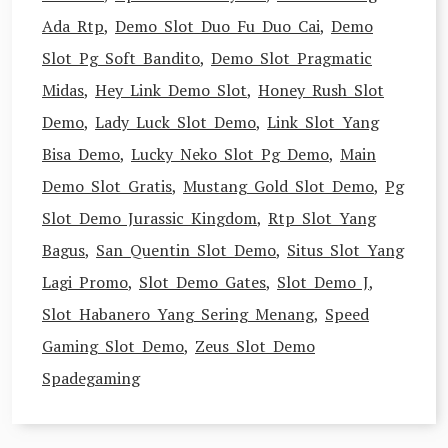
Ada Rtp
,
Demo Slot Duo Fu Duo Cai
,
Demo
Slot Pg Soft Bandito
,
Demo Slot Pragmatic
Midas
,
Hey Link Demo Slot
,
Honey Rush Slot
Demo
,
Lady Luck Slot Demo
,
Link Slot Yang
Bisa Demo
,
Lucky Neko Slot Pg Demo
,
Main
Demo Slot Gratis
,
Mustang Gold Slot Demo
,
Pg
Slot Demo Jurassic Kingdom
,
Rtp Slot Yang
Bagus
,
San Quentin Slot Demo
,
Situs Slot Yang
Lagi Promo
,
Slot Demo Gates
,
Slot Demo J
,
Slot Habanero Yang Sering Menang
,
Speed
Gaming Slot Demo
,
Zeus Slot Demo
Spadegaming