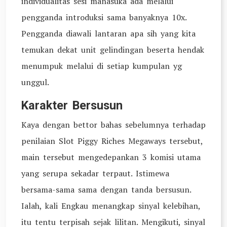
individualitas sesi manasuka ada melalui
pengganda introduksi sama banyaknya 10x.
Pengganda diawali lantaran apa sih yang kita
temukan dekat unit gelindingan beserta hendak
menumpuk melalui di setiap kumpulan yg
unggul.
Karakter Bersusun
Kaya dengan bettor bahas sebelumnya terhadap
penilaian Slot Piggy Riches Megaways tersebut,
main tersebut mengedepankan 3 komisi utama
yang serupa sekadar terpaut. Istimewa
bersama-sama sama dengan tanda bersusun.
Ialah, kali Engkau menangkap sinyal kelebihan,
itu tentu terpisah sejak lilitan. Mengikuti, sinyal