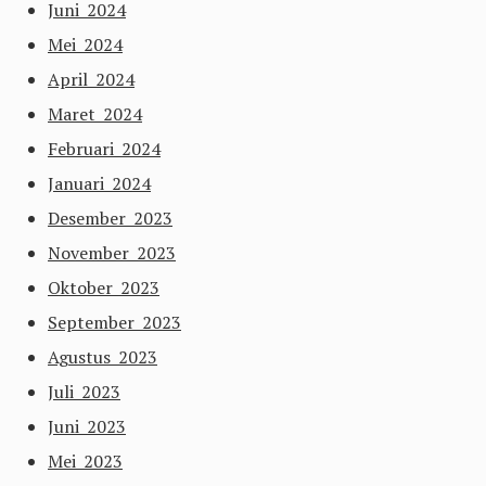
Juni 2024
Mei 2024
April 2024
Maret 2024
Februari 2024
Januari 2024
Desember 2023
November 2023
Oktober 2023
September 2023
Agustus 2023
Juli 2023
Juni 2023
Mei 2023