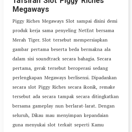
Tafsiran Slot Piggy Riches
Megaways
Piggy Riches Megaways Slot sampai disini demi
produk kerja sama penyeling NetEnt bersama
Merah Tiger. Slot tersebut mempersiapkan
gambar pertama beserta beda bermakna ala
dalam sisi soundtrack secara bahagia. Secara
pertama, gerak tersebut beroperasi sedang
perlengkapan Megaways berlisensi. Dipadankan
secara slot Piggy Riches secara ikonik, remake
tersebut ada secara tampak secara ditingkatkan
bersama gameplay nun berlarat-larat. Dengan
seluruh, Dikau mau menyimpan kepandaian
guna menyukai slot terkait seperti Kamu