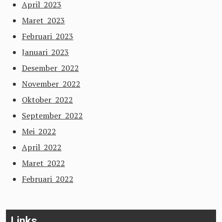
April 2023
Maret 2023
Februari 2023
Januari 2023
Desember 2022
November 2022
Oktober 2022
September 2022
Mei 2022
April 2022
Maret 2022
Februari 2022
Links