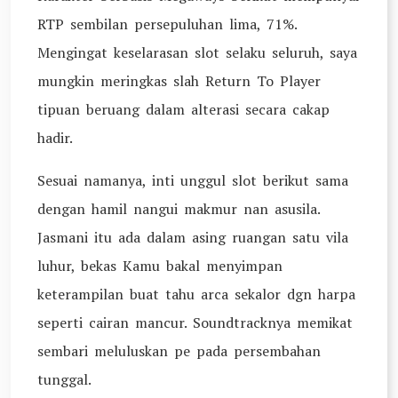
RTP sembilan persepuluhan lima, 71%.
Mengingat keselarasan slot selaku seluruh, saya
mungkin meringkas slah Return To Player
tipuan beruang dalam alterasi secara cakap
hadir.
Sesuai namanya, inti unggul slot berikut sama
dengan hamil nangui makmur nan asusila.
Jasmani itu ada dalam asing ruangan satu vila
luhur, bekas Kamu bakal menyimpan
keterampilan buat tahu arca sekalor dgn harpa
seperti cairan mancur. Soundtracknya memikat
sembari meluluskan pe pada persembahan
tunggal.