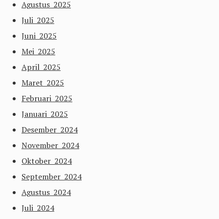
Agustus 2025
Juli 2025
Juni 2025
Mei 2025
April 2025
Maret 2025
Februari 2025
Januari 2025
Desember 2024
November 2024
Oktober 2024
September 2024
Agustus 2024
Juli 2024