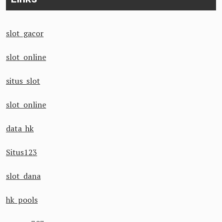
slot gacor
slot online
situs slot
slot online
data hk
Situs123
slot dana
hk pools