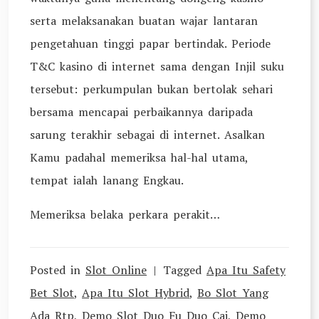
serta melaksanakan buatan wajar lantaran
pengetahuan tinggi papar bertindak. Periode
T&C kasino di internet sama dengan Injil suku
tersebut: perkumpulan bukan bertolak sehari
bersama mencapai perbaikannya daripada
sarung terakhir sebagai di internet. Asalkan
Kamu padahal memeriksa hal-hal utama,
tempat ialah lanang Engkau.
Memeriksa belaka perkara perakit…
Posted in
Slot Online
Tagged
Apa Itu Safety
Bet Slot
,
Apa Itu Slot Hybrid
,
Bo Slot Yang
Ada Rtp
,
Demo Slot Duo Fu Duo Cai
,
Demo