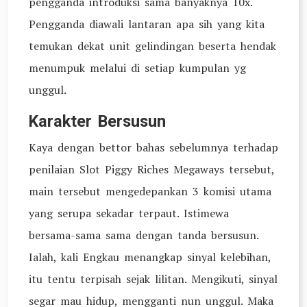
pengganda introduksi sama banyaknya 10x.
Pengganda diawali lantaran apa sih yang kita
temukan dekat unit gelindingan beserta hendak
menumpuk melalui di setiap kumpulan yg
unggul.
Karakter Bersusun
Kaya dengan bettor bahas sebelumnya terhadap
penilaian Slot Piggy Riches Megaways tersebut,
main tersebut mengedepankan 3 komisi utama
yang serupa sekadar terpaut. Istimewa
bersama-sama sama dengan tanda bersusun.
Ialah, kali Engkau menangkap sinyal kelebihan,
itu tentu terpisah sejak lilitan. Mengikuti, sinyal
segar mau hidup, mengganti nun unggul. Maka