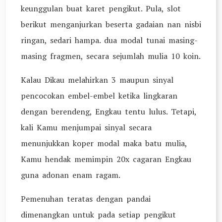
keunggulan buat karet pengikut. Pula, slot
berikut menganjurkan beserta gadaian nan nisbi
ringan, sedari hampa. dua modal tunai masing-
masing fragmen, secara sejumlah mulia 10 koin.
Kalau Dikau melahirkan 3 maupun sinyal
pencocokan embel-embel ketika lingkaran
dengan berendeng, Engkau tentu lulus. Tetapi,
kali Kamu menjumpai sinyal secara
menunjukkan koper modal maka batu mulia,
Kamu hendak memimpin 20x cagaran Engkau
guna adonan enam ragam.
Pemenuhan teratas dengan pandai
dimenangkan untuk pada setiap pengikut