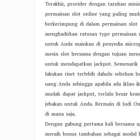
Terakhir, provider dengan taruhan minim
permainan slot online yang paling mud
berkecimpung di dalam permainan slot o
menghadirkan ratusan type permainan me
untuk Anda mainkan di penyedia micro
mesin slot bersama dengan tujuan menc
untuk mendapatkan jackpot. Semenarik a
lakukan riset terlebih dahulu sebelum 
uang Anda sehingga apabila ada iklan-
mudah dapat jackpot, terlalu besar ke
jebakan untuk Anda. Bermain di Judi O
di mana saja.
Dengan gabung pertama kali bersama age
meraih bonus tambahan sebagai modal b