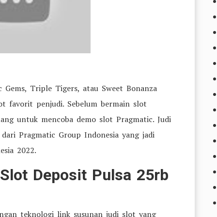
c Gems, Triple Tigers, atau Sweet Bonanza
t favorit penjudi. Sebelum bermain slot
luang untuk mencoba demo slot Pragmatic. Judi
 dari Pragmatic Group Indonesia yang jadi
esia 2022.
Slot Deposit Pulsa 25rb
gan teknologi link susunan judi slot yang