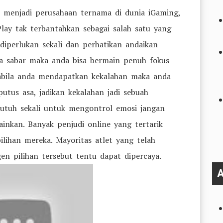
k menjadi perusahaan ternama di dunia iGaming,
 Play tak terbantahkan sebagai salah satu yang
 diperlukan sekali dan perhatikan andaikan
ma sabar maka anda bisa bermain penuh fokus
bila anda mendapatkan kekalahan maka anda
tus asa, jadikan kekalahan jadi sebuah
 butuh sekali untuk mengontrol emosi jangan
inkan. Banyak penjudi online yang tertarik
ilihan mereka. Mayoritas atlet yang telah
n pilihan tersebut tentu dapat dipercaya.
A