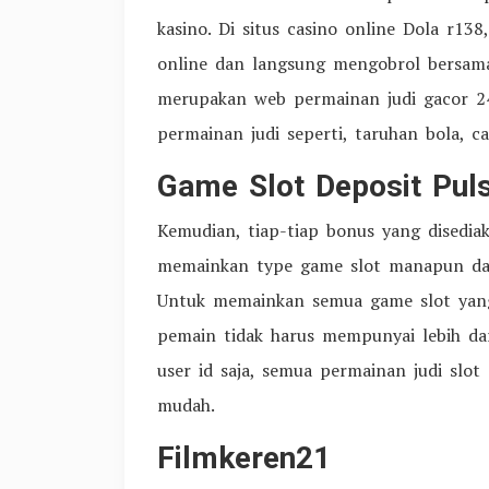
kasino. Di situs casino online Dola r13
online dan langsung mengobrol bersama
merupakan web permainan judi gacor 24
permainan judi seperti, taruhan bola, c
Game Slot Deposit Pul
Kemudian, tiap-tiap bonus yang disedi
memainkan type game slot manapun dari 
Untuk memainkan semua game slot yang d
pemain tidak harus mempunyai lebih dar
user id saja, semua permainan judi slot
mudah.
Filmkeren21