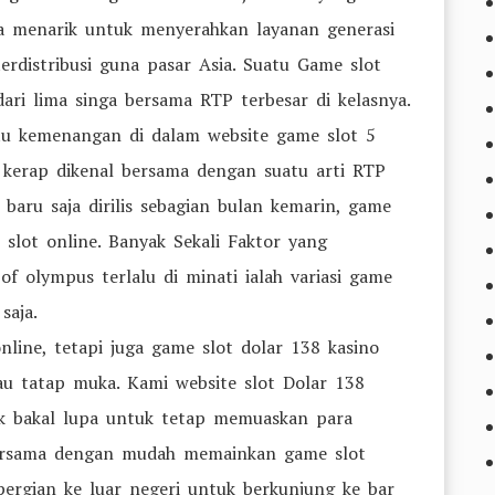
a menarik untuk menyerahkan layanan generasi
terdistribusi guna pasar Asia. Suatu Game slot
ari lima singa bersama RTP terbesar di kelasnya.
u kemenangan di dalam website game slot 5
 kerap dikenal bersama dengan suatu arti RTP
g baru saja dirilis sebagian bulan kemarin, game
 slot online. Banyak Sekali Faktor yang
f olympus terlalu di minati ialah variasi game
saja.
nline, tetapi juga game slot dolar 138 kasino
au tatap muka. Kami website slot Dolar 138
dak bakal lupa untuk tetap memuaskan para
bersama dengan mudah memainkan game slot
pergian ke luar negeri untuk berkunjung ke bar