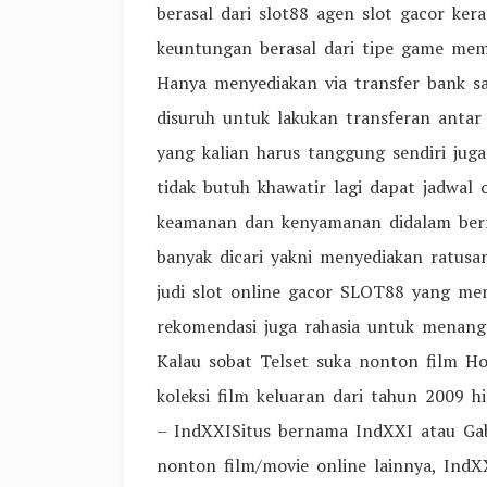
berasal dari slot88 agen slot gacor ker
keuntungan berasal dari tipe game mem
Hanya menyediakan via transfer bank saj
disuruh untuk lakukan transferan antar
yang kalian harus tanggung sendiri juga
tidak butuh khawatir lagi dapat jadwal 
keamanan dan kenyamanan didalam berma
banyak dicari yakni menyediakan ratusa
judi slot online gacor SLOT88 yang me
rekomendasi juga rahasia untuk menang 
Kalau sobat Telset suka nonton film H
koleksi film keluaran dari tahun 2009 h
– IndXXISitus bernama IndXXI atau Gabu
nonton film/movie online lainnya, IndX