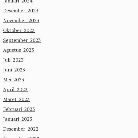
Januari 2024
Desember 2023
November 2023
Oktober 2023
September 2023
Agustus 2023
Juli 2023
Juni 2023
Mei 2023
April 2023
Maret 2023
Februari 2023
Januari 2023
Desember 2022