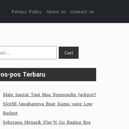
Privacy Policy
About us
Contact us
i
tuk:
os-pos Terbaru
Main Santai Tapi Bisa Ngumpulin Jackpot?
Slot88 Jawabannya Buat Kamu yang Low
Budget
Seberapa Menarik Play’N Go Raging Rex