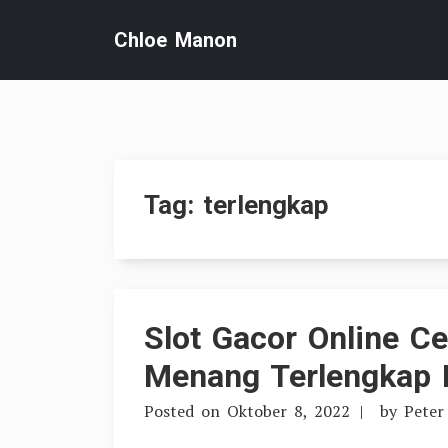
Skip
Chloe Manon
to
content
Tag:
terlengkap
Slot Gacor Online 
Menang Terlengkap 
Posted on
Oktober 8, 2022
by
Peter