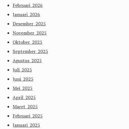
Februari 2026
Januari 2026
Desember 2025
November 2025
Oktober 2025
September 2025
Agustus 2025
Juli 2025
Juni 2025
Mei 2025
April 2025
Maret 2025
Februari 2025
Januari 2025