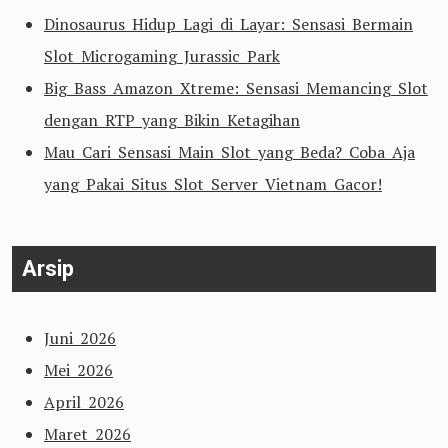
Dinosaurus Hidup Lagi di Layar: Sensasi Bermain
Slot Microgaming Jurassic Park
Big Bass Amazon Xtreme: Sensasi Memancing Slot
dengan RTP yang Bikin Ketagihan
Mau Cari Sensasi Main Slot yang Beda? Coba Aja
yang Pakai Situs Slot Server Vietnam Gacor!
Arsip
Juni 2026
Mei 2026
April 2026
Maret 2026