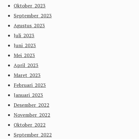
Oktober 2023
September 2023
Agustus 2023
Juli 2023
Juni 2023
Mei 2023
April 2023
Maret 2023
Februari 2023
Januari 2023
Desember 2022
November 2022
Oktober 2022
September 2022