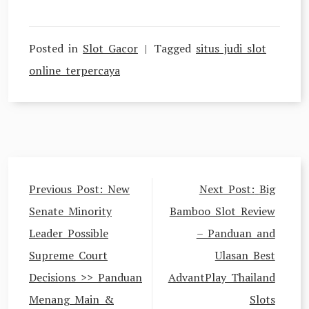
Posted in
Slot Gacor
Tagged
situs judi slot
online terpercaya
Navigasi
Previous Post:
New
Next Post:
Big
pos
Senate Minority
Bamboo Slot Review
Leader Possible
– Panduan and
Supreme Court
Ulasan Best
Decisions >> Panduan
AdvantPlay Thailand
Menang Main &
Slots