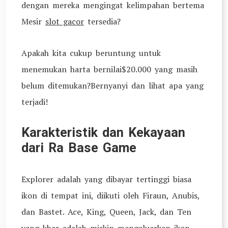
dengan mereka mengingat kelimpahan bertema
Mesir
slot gacor
tersedia?
Apakah kita cukup beruntung untuk
menemukan harta bernilai$20.000 yang masih
belum ditemukan?Bernyanyi dan lihat apa yang
terjadi!
Karakteristik dan Kekayaan
dari Ra Base Game
Explorer adalah yang dibayar tertinggi biasa
ikon di tempat ini, diikuti oleh Firaun, Anubis,
dan Bastet. Ace, King, Queen, Jack, dan Ten