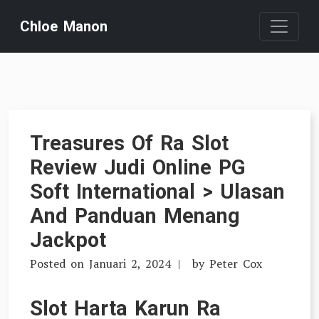
Skip
Chloe Manon
to
content
Treasures Of Ra Slot
Review Judi Online PG
Soft International > Ulasan
And Panduan Menang
Jackpot
Posted on
Januari 2, 2024
by
Peter Cox
Slot Harta Karun Ra