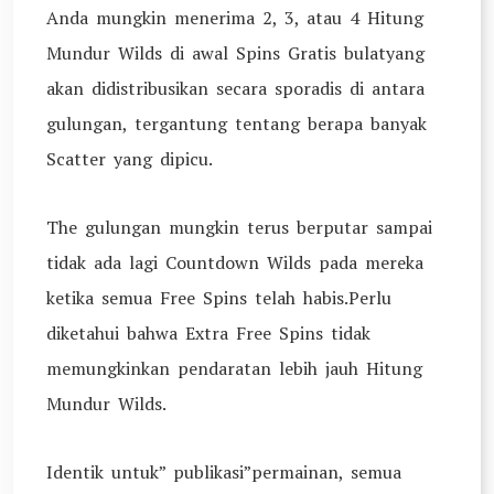
Anda mungkin menerima 2, 3, atau 4 Hitung
Mundur Wilds di awal Spins Gratis bulatyang
akan didistribusikan secara sporadis di antara
gulungan, tergantung tentang berapa banyak
Scatter yang dipicu.
The gulungan mungkin terus berputar sampai
tidak ada lagi Countdown Wilds pada mereka
ketika semua Free Spins telah habis.Perlu
diketahui bahwa Extra Free Spins tidak
memungkinkan pendaratan lebih jauh Hitung
Mundur Wilds.
Identik untuk” publikasi”permainan, semua