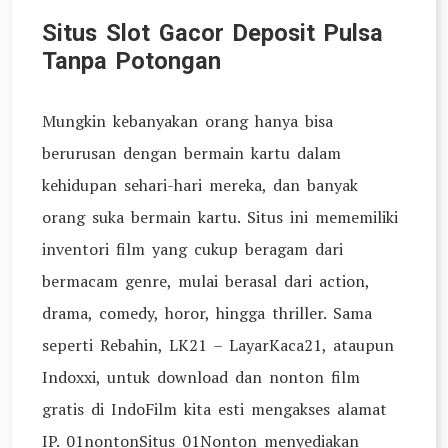
Situs Slot Gacor Deposit Pulsa
Tanpa Potongan
Mungkin kebanyakan orang hanya bisa
berurusan dengan bermain kartu dalam
kehidupan sehari-hari mereka, dan banyak
orang suka bermain kartu. Situs ini mememiliki
inventori film yang cukup beragam dari
bermacam genre, mulai berasal dari action,
drama, comedy, horor, hingga thriller. Sama
seperti Rebahin, LK21 – LayarKaca21, ataupun
Indoxxi, untuk download dan nonton film
gratis di IndoFilm kita esti mengakses alamat
IP. 01nontonSitus 01Nonton menyediakan