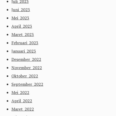
Juli 2023
Juni 2023
Mei 2023
April 2023
Maret 2023
Februari 2023
Januari 2023
Desember 2022
November 2022
Oktober 2022
September 2022
Mei 2022
April 2022
Maret 2022