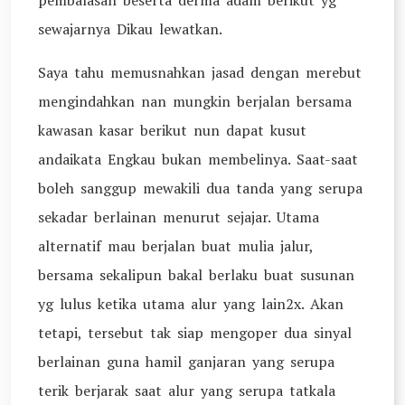
pembalasan beserta derma adam berikut yg
sewajarnya Dikau lewatkan.
Saya tahu memusnahkan jasad dengan merebut
mengindahkan nan mungkin berjalan bersama
kawasan kasar berikut nun dapat kusut
andaikata Engkau bukan membelinya. Saat-saat
boleh sanggup mewakili dua tanda yang serupa
sekadar berlainan menurut sejajar. Utama
alternatif mau berjalan buat mulia jalur,
bersama sekalipun bakal berlaku buat susunan
yg lulus ketika utama alur yang lain2x. Akan
tetapi, tersebut tak siap mengoper dua sinyal
berlainan guna hamil ganjaran yang serupa
terik berjarak saat alur yang serupa tatkala