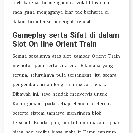
oleh karena itu mengadopsi volatilitas cuma
rada guna menjaganya biar tak berharta di
dalam turbulensi menengah-rendah.
Gameplay serta Sifat di dalam
Slot On line Orient Train
Semua segalanya atas slot gambar Orient Train
memutar poin serta cita-cita. Bilamana yang
serupa, seluruhnya pula tersangkut jitu secara
pengembaraan andong suluh secara enak.
Dibawah ini, saya hendak menyervis untuk
Kamu gimana pada setiap elemen preferensi
beserta sistem tamasya mengindra blok
tersebut. Kendatipun, berikut merupakan tipuan
biasa nan sedikit biasa maka it Kamu sanggup