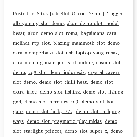
Posted in
Situs Judi Slot Gacor Demo
Tagged
afb gaming slot demo
,
akun demo slot modal
besar
,
akun demo slot roma
,
bagaimana cara
melihat rtp slot
,
blazing mammoth slot demo
,
cara memperbaiki slot usb laptop yang rusak
,
cara menang main judi slot online
,
casino slot
demo
,
cq9 slot demo indonesia
,
crystal cavern
slot demo
,
demo slot chilli heat
,
demo slot
extra juicy
,
demo slot fishing
,
demo slot fishing
god
,
demo slot hercules cq9
,
demo slot koi
gate
,
demo slot lucky 777
,
demo slot mahjong
ways
,
demo slot pragmatic play midas
,
demo
slot starlight princes
,
demo slot super x
,
demo