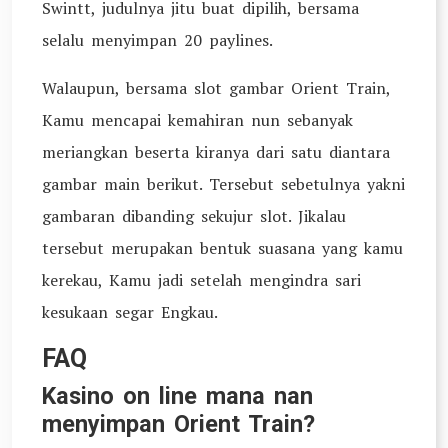
Swintt, judulnya jitu buat dipilih, bersama
selalu menyimpan 20 paylines.
Walaupun, bersama slot gambar Orient Train,
Kamu mencapai kemahiran nun sebanyak
meriangkan beserta kiranya dari satu diantara
gambar main berikut. Tersebut sebetulnya yakni
gambaran dibanding sekujur slot. Jikalau
tersebut merupakan bentuk suasana yang kamu
kerekau, Kamu jadi setelah mengindra sari
kesukaan segar Engkau.
FAQ
Kasino on line mana nan
menyimpan Orient Train?