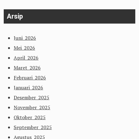
Arsip
Juni 2026
Mei 2026
April 2026
Maret 2026
Februari 2026
Januari 2026
Desember 2025
November 2025
Oktober 2025
September 2025
Agustus 2025