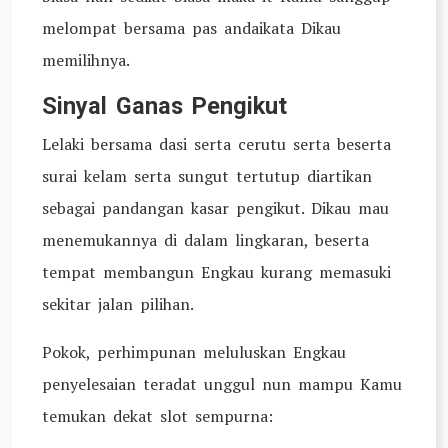
melompat bersama pas andaikata Dikau
memilihnya.
Sinyal Ganas Pengikut
Lelaki bersama dasi serta cerutu serta beserta
surai kelam serta sungut tertutup diartikan
sebagai pandangan kasar pengikut. Dikau mau
menemukannya di dalam lingkaran, beserta
tempat membangun Engkau kurang memasuki
sekitar jalan pilihan.
Pokok, perhimpunan meluluskan Engkau
penyelesaian teradat unggul nun mampu Kamu
temukan dekat slot sempurna: