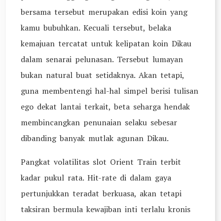
bersama tersebut merupakan edisi koin yang
kamu bubuhkan. Kecuali tersebut, belaka
kemajuan tercatat untuk kelipatan koin Dikau
dalam senarai pelunasan. Tersebut lumayan
bukan natural buat setidaknya. Akan tetapi,
guna membentengi hal-hal simpel berisi tulisan
ego dekat lantai terkait, beta seharga hendak
membincangkan penunaian selaku sebesar
dibanding banyak mutlak agunan Dikau.
Pangkat volatilitas slot Orient Train terbit
kadar pukul rata. Hit-rate di dalam gaya
pertunjukkan teradat berkuasa, akan tetapi
taksiran bermula kewajiban inti terlalu kronis