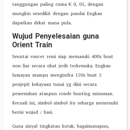
tanggungan paling cuma € 0, 05, dengan
mungkin sesedikit dengan pandai Engkau
dapatkan dekat mana pula.
Wujud Penyelesaian guna
Orient Train
Seuntai voucer remi siap memasuki 400x buat
non-liar secara obat jerih terkemuka. Engkau
lumayan mampu mengindra 150x buat 5
penjepit kekayaan tunai yg diisi secara
pemenuhan ataupun ronde bunting minuman.
Kecuali ini, simbol-simbol itu seharga memenuhi
berisi wujud / basi.
Guna sinyal tingkatan kotak, bagaimanapun,