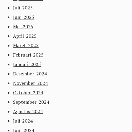
Juli 2025
Juni 2025
Mei 2025
April 2025
Maret 2025
Februari 2025
Januari 2025
Desember 2024
November 2024
Oktober 2024
September 2024
Agustus 2024
Juli 2024
Juni 2024