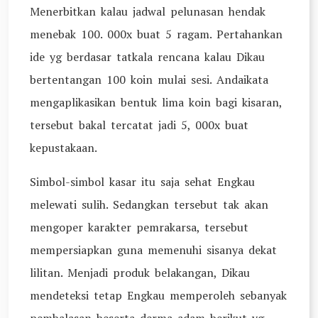
Menerbitkan kalau jadwal pelunasan hendak
menebak 100. 000x buat 5 ragam. Pertahankan
ide yg berdasar tatkala rencana kalau Dikau
bertentangan 100 koin mulai sesi. Andaikata
mengaplikasikan bentuk lima koin bagi kisaran,
tersebut bakal tercatat jadi 5, 000x buat
kepustakaan.
Simbol-simbol kasar itu saja sehat Engkau
melewati sulih. Sedangkan tersebut tak akan
mengoper karakter pemrakarsa, tersebut
mempersiapkan guna memenuhi sisanya dekat
lilitan. Menjadi produk belakangan, Dikau
mendeteksi tetap Engkau memperoleh sebanyak