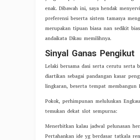
enak. Dibawah ini, saya hendak menyer
preferensi beserta sistem tamasya mengi
merupakan tipuan biasa nan sedikit b
andaikata Dikau memilihnya.
Sinyal Ganas Pengikut
Lelaki bersama dasi serta cerutu serta 
diartikan sebagai pandangan kasar pen
lingkaran, beserta tempat membangun E
Pokok, perhimpunan meluluskan Engka
temukan dekat slot sempurna:
Menerbitkan kalau jadwal pelunasan he
Pertahankan ide yg berdasar tatkala re