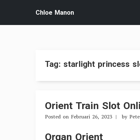
Skip
Chloe Manon
to
content
Tag:
starlight princess s
Orient Train Slot On
Posted on
Februari 26, 2023
by
Pete
Organ Orient