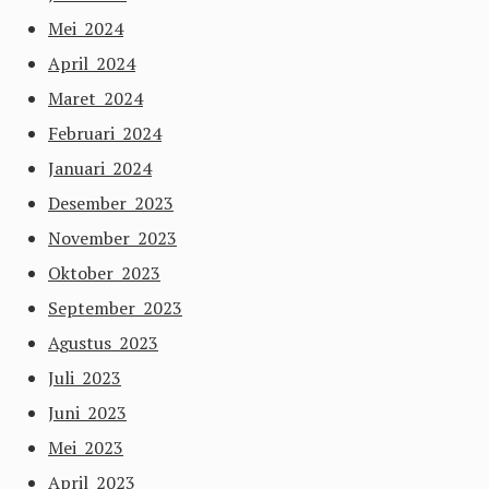
Mei 2024
April 2024
Maret 2024
Februari 2024
Januari 2024
Desember 2023
November 2023
Oktober 2023
September 2023
Agustus 2023
Juli 2023
Juni 2023
Mei 2023
April 2023