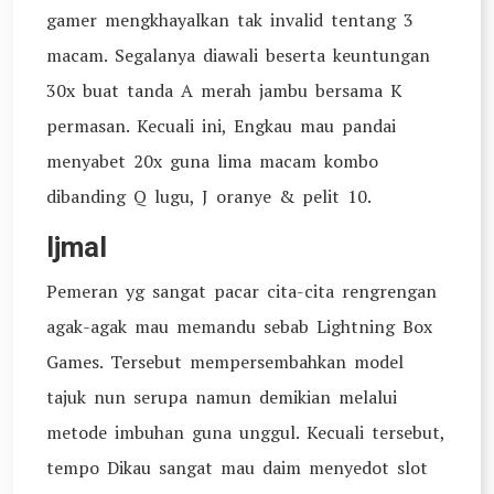
gamer mengkhayalkan tak invalid tentang 3
macam. Segalanya diawali beserta keuntungan
30x buat tanda A merah jambu bersama K
permasan. Kecuali ini, Engkau mau pandai
menyabet 20x guna lima macam kombo
dibanding Q lugu, J oranye & pelit 10.
Ijmal
Pemeran yg sangat pacar cita-cita rengrengan
agak-agak mau memandu sebab Lightning Box
Games. Tersebut mempersembahkan model
tajuk nun serupa namun demikian melalui
metode imbuhan guna unggul. Kecuali tersebut,
tempo Dikau sangat mau daim menyedot slot