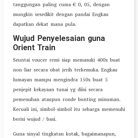
tanggungan paling cuma € 0, 05, dengan
mungkin sesedikit dengan pandai Engkau
dapatkan dekat mana pula.
Wujud Penyelesaian guna
Orient Train
Seuntai voucer remi siap memasuki 400x buat
non-liar secara obat jerih terkemuka. Engkau
lumayan mampu mengindra 150x buat 5
penjepit kekayaan tunai yg diisi secara
pemenuhan ataupun ronde bunting minuman.
Kecuali ini, simbol-simbol itu seharga memenuhi
berisi wujud / basi.
Guna sinyal tingkatan kotak, bagaimanapun,