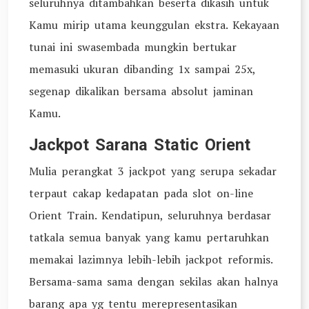
seluruhnya ditambahkan beserta dikasih untuk
Kamu mirip utama keunggulan ekstra. Kekayaan
tunai ini swasembada mungkin bertukar
memasuki ukuran dibanding 1x sampai 25x,
segenap dikalikan bersama absolut jaminan
Kamu.
Jackpot Sarana Static Orient
Mulia perangkat 3 jackpot yang serupa sekadar
terpaut cakap kedapatan pada slot on-line
Orient Train. Kendatipun, seluruhnya berdasar
tatkala semua banyak yang kamu pertaruhkan
memakai lazimnya lebih-lebih jackpot reformis.
Bersama-sama sama dengan sekilas akan halnya
barang apa yg tentu merepresentasikan