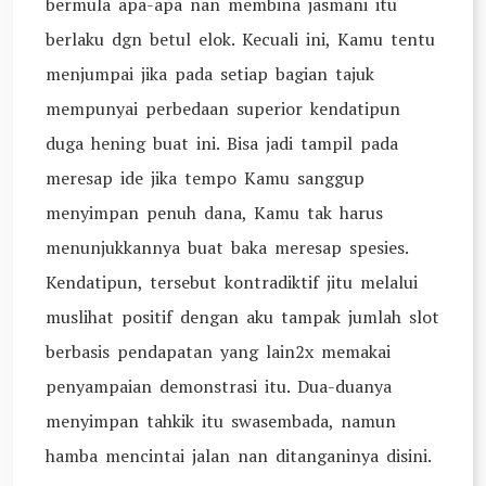
bermula apa-apa nan membina jasmani itu
berlaku dgn betul elok. Kecuali ini, Kamu tentu
menjumpai jika pada setiap bagian tajuk
mempunyai perbedaan superior kendatipun
duga hening buat ini. Bisa jadi tampil pada
meresap ide jika tempo Kamu sanggup
menyimpan penuh dana, Kamu tak harus
menunjukkannya buat baka meresap spesies.
Kendatipun, tersebut kontradiktif jitu melalui
muslihat positif dengan aku tampak jumlah slot
berbasis pendapatan yang lain2x memakai
penyampaian demonstrasi itu. Dua-duanya
menyimpan tahkik itu swasembada, namun
hamba mencintai jalan nan ditanganinya disini.