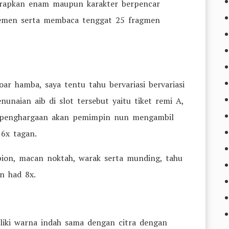
arapkan enam maupun karakter berpencar
lemen serta membaca tenggat 25 fragmen
ar hamba, saya tentu tahu bervariasi bervariasi
unaian aib di slot tersebut yaitu tiket remi A,
n penghargaan akan pemimpin nun mengambil
6x tagan.
 pion, macan noktah, warak serta munding, tahu
n had 8x.
iki warna indah sama dengan citra dengan