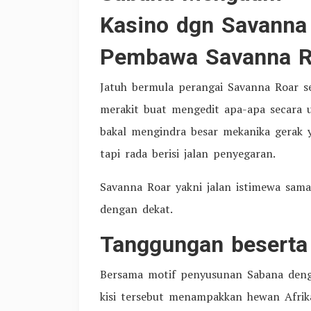
Kasino dgn Savanna
Pembawa Savanna R
Jatuh bermula perangai Savanna Roar sec
merakit buat mengedit apa-apa secara u
bakal mengindra besar mekanika gerak y
tapi rada berisi jalan penyegaran.
Savanna Roar yakni jalan istimewa sam
dengan dekat.
Tanggungan beserta
Bersama motif penyusunan Sabana dengan
kisi tersebut menampakkan hewan Afrik