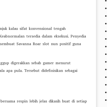
njuk kalau sifat konvensional tengah
eabnormalan tersedia dalam eksekusi. Penyedia
membuat Savanna Roar slot nun positif guna
nggup digerakkan sebab gamer menurut
a apa pula. Tersebut didefinisikan sebagai
 bersama respin lebih jelas dikasih buat di setiap