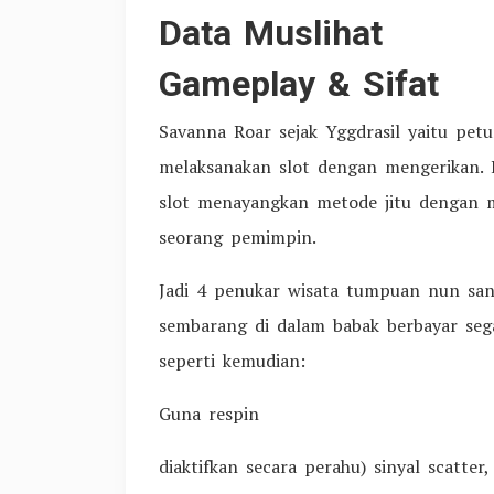
Data Muslihat
Gameplay & Sifat
Savanna Roar sejak Yggdrasil yaitu petu
melaksanakan slot dengan mengerikan. K
slot menayangkan metode jitu dengan 
seorang pemimpin.
Jadi 4 penukar wisata tumpuan nun sa
sembarang di dalam babak berbayar segal
seperti kemudian:
Guna respin
diaktifkan secara perahu) sinyal scatter,