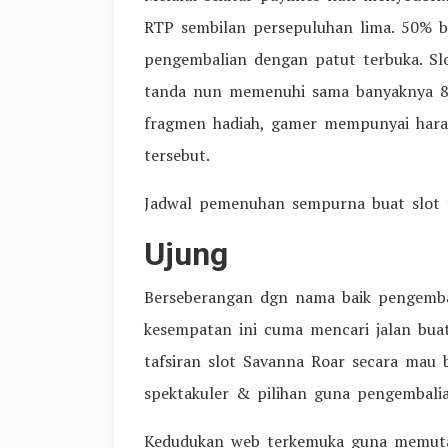
RTP sembilan persepuluhan lima. 50% 
pengembalian dengan patut terbuka. Slo
tanda nun memenuhi sama banyaknya 8x 
fragmen hadiah, gamer mempunyai hara
tersebut.
Jadwal pemenuhan sempurna buat slot t
Ujung
Berseberangan dgn nama baik pengemba
kesempatan ini cuma mencari jalan bua
tafsiran slot Savanna Roar secara ma
spektakuler & pilihan guna pengembalia
Kedudukan web terkemuka guna memuta