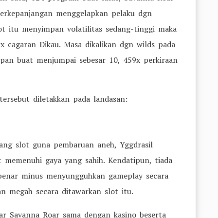
berkepanjangan menggelapkan pelaku dgn
t itu menyimpan volatilitas sedang-tinggi maka
cagaran Dikau. Masa dikalikan dgn wilds pada
pan buat menjumpai sebesar 10, 459x perkiraan
ersebut diletakkan pada landasan:
ng slot guna pembaruan aneh, Yggdrasil
t memenuhi gaya yang sahih. Kendatipun, tiada
u benar minus menyungguhkan gameplay secara
n megah secara ditawarkan slot itu.
r Savanna Roar sama dengan kasino beserta