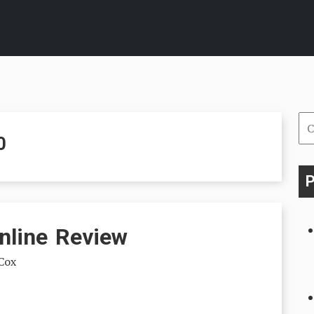
Car
0
un
P
nline Review
Cox