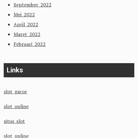
September 2022
Mei 2022
April 2022
Maret 2022
Februari 2022
Links
slot gacor
slot online
situs slot
slot online