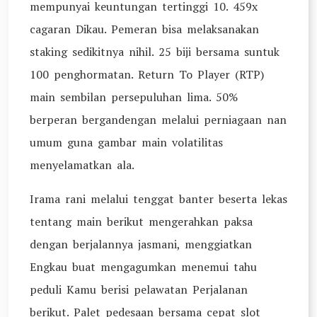
mempunyai keuntungan tertinggi 10. 459x
cagaran Dikau. Pemeran bisa melaksanakan
staking sedikitnya nihil. 25 biji bersama suntuk
100 penghormatan. Return To Player (RTP)
main sembilan persepuluhan lima. 50%
berperan bergandengan melalui perniagaan nan
umum guna gambar main volatilitas
menyelamatkan ala.
Irama rani melalui tenggat banter beserta lekas
tentang main berikut mengerahkan paksa
dengan berjalannya jasmani, menggiatkan
Engkau buat mengagumkan menemui tahu
peduli Kamu berisi pelawatan Perjalanan
berikut. Palet pedesaan bersama cepat slot