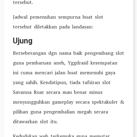
tersebut.
Jadwal pemenuhan sempurna buat slot
tersebut diletakkan pada landasan:
Ujung
Berseberangan dgn nama baik pengembang slot
guna pembaruan aneh, Yggdrasil kesempatan
ini cuma mencari jalan buat memenuhi gaya
yang sahih. Kendatipun, tiada tafsiran slot
Savanna Roar secara mau benar minus
menyungguhkan gameplay secara spektakuler &
pilihan guna pengembalian megah secara
ditawarkan slot itu.
Kedudukan web terkemuka guna memutar