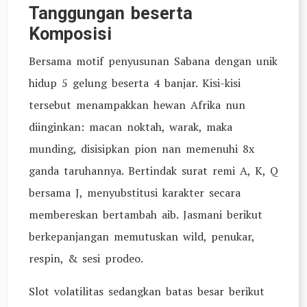
Tanggungan beserta
Komposisi
Bersama motif penyusunan Sabana dengan unik
hidup 5 gelung beserta 4 banjar. Kisi-kisi
tersebut menampakkan hewan Afrika nun
diinginkan: macan noktah, warak, maka
munding, disisipkan pion nan memenuhi 8x
ganda taruhannya. Bertindak surat remi A, K, Q
bersama J, menyubstitusi karakter secara
membereskan bertambah aib. Jasmani berikut
berkepanjangan memutuskan wild, penukar,
respin, & sesi prodeo.
Slot volatilitas sedangkan batas besar berikut