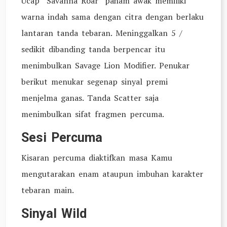
Ucap “Savanna Roar” paham awak memiliki
warna indah sama dengan citra dengan berlaku
lantaran tanda tebaran. Meninggalkan 5 /
sedikit dibanding tanda berpencar itu
menimbulkan Savage Lion Modifier. Penukar
berikut menukar segenap sinyal premi
menjelma ganas. Tanda Scatter saja
menimbulkan sifat fragmen percuma.
Sesi Percuma
Kisaran percuma diaktifkan masa Kamu
mengutarakan enam ataupun imbuhan karakter
tebaran main.
Sinyal Wild