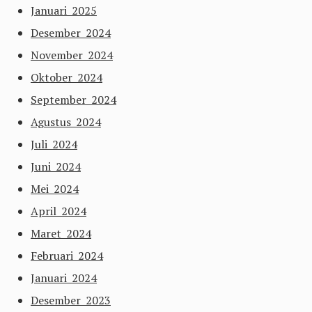
Januari 2025
Desember 2024
November 2024
Oktober 2024
September 2024
Agustus 2024
Juli 2024
Juni 2024
Mei 2024
April 2024
Maret 2024
Februari 2024
Januari 2024
Desember 2023