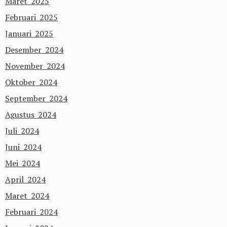
Maret 2025
Februari 2025
Januari 2025
Desember 2024
November 2024
Oktober 2024
September 2024
Agustus 2024
Juli 2024
Juni 2024
Mei 2024
April 2024
Maret 2024
Februari 2024