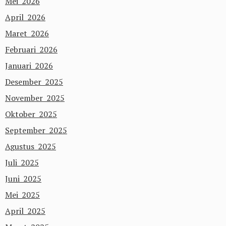
Mei 2026
April 2026
Maret 2026
Februari 2026
Januari 2026
Desember 2025
November 2025
Oktober 2025
September 2025
Agustus 2025
Juli 2025
Juni 2025
Mei 2025
April 2025