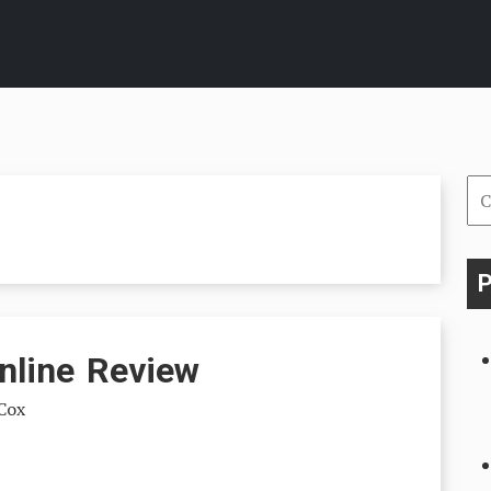
Car
un
P
nline Review
Cox