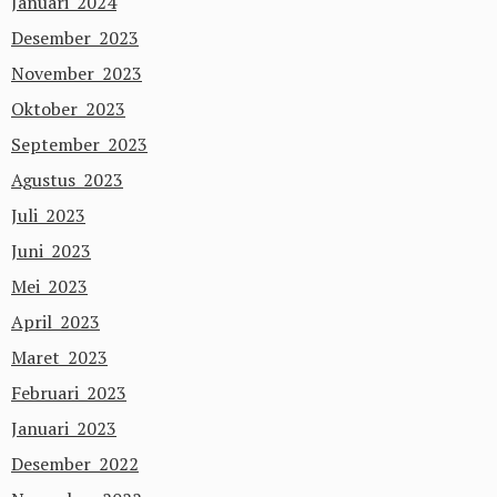
Januari 2024
Desember 2023
November 2023
Oktober 2023
September 2023
Agustus 2023
Juli 2023
Juni 2023
Mei 2023
April 2023
Maret 2023
Februari 2023
Januari 2023
Desember 2022