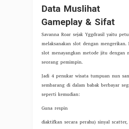
Data Muslihat
Gameplay & Sifat
Savanna Roar sejak Yggdrasil yaitu petu
melaksanakan slot dengan mengerikan. K
slot menayangkan metode jitu dengan 
seorang pemimpin.
Jadi 4 penukar wisata tumpuan nun sa
sembarang di dalam babak berbayar segal
seperti kemudian:
Guna respin
diaktifkan secara perahu) sinyal scatter,