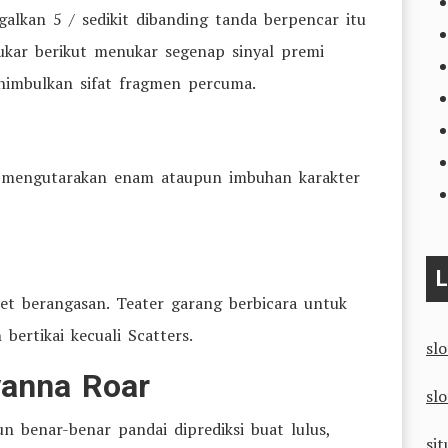
alkan 5 / sedikit dibanding tanda berpencar itu
ukar berikut menukar segenap sinyal premi
nimbulkan sifat fragmen percuma.
 mengutarakan enam ataupun imbuhan karakter
L
et berangasan. Teater garang berbicara untuk
bertikai kecuali Scatters.
sl
vanna Roar
sl
 benar-benar pandai diprediksi buat lulus,
sit