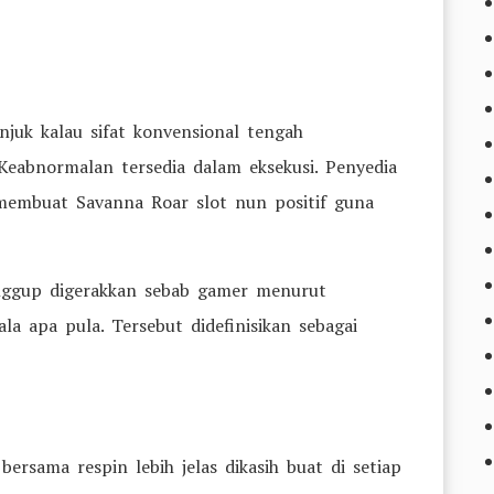
njuk kalau sifat konvensional tengah
eabnormalan tersedia dalam eksekusi. Penyedia
membuat Savanna Roar slot nun positif guna
nggup digerakkan sebab gamer menurut
a apa pula. Tersebut didefinisikan sebagai
 bersama respin lebih jelas dikasih buat di setiap