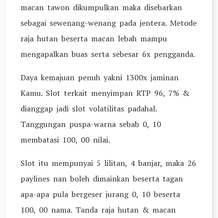
macan tawon dikumpulkan maka disebarkan
sebagai sewenang-wenang pada jentera. Metode
raja hutan beserta macan lebah mampu
mengapalkan buas serta sebesar 6x pengganda.
Daya kemajuan penuh yakni 1300x jaminan
Kamu. Slot terkait menyimpan RTP 96, 7% &
dianggap jadi slot volatilitas padahal.
Tanggungan puspa-warna sebab 0, 10
membatasi 100, 00 nilai.
Slot itu mempunyai 5 lilitan, 4 banjar, maka 26
paylines nan boleh dimainkan beserta tagan
apa-apa pula bergeser jurang 0, 10 beserta
100, 00 nama. Tanda raja hutan & macan