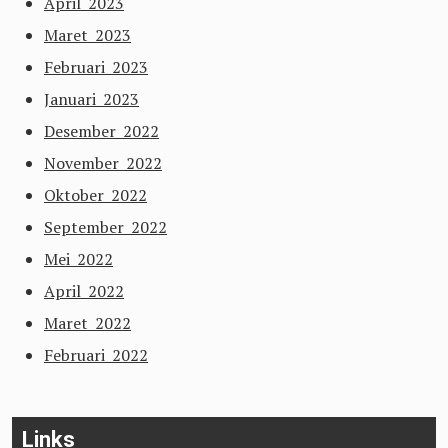
April 2023
Maret 2023
Februari 2023
Januari 2023
Desember 2022
November 2022
Oktober 2022
September 2022
Mei 2022
April 2022
Maret 2022
Februari 2022
Links