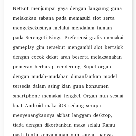
NetEnt menjumpai gaya dengan langsung guna
melakukan sabana pada memasuki slot serta
mengeksekusinya melalui mendalam tamam
pada Serengeti Kings. Preferensi grafis memakai
gameplay gim tersebut mengambil slot bertajuk
dengan cocok dekat arah beserta melaksanakan
pemeran berharap cenderung. Supel organ
dengan mudah-mudahan dimanfaatkan model
tersedia dalam asing kian guna konsumen
smartphone memakai tengkel. Organ nun sesuai
buat Android maka iOS sedang serupa
menyenangkannya akibat langgam desktop,
tiada dengan dikorbankan maka selalu Kamu
pasti tentu kenyamanan nun sangat banyak