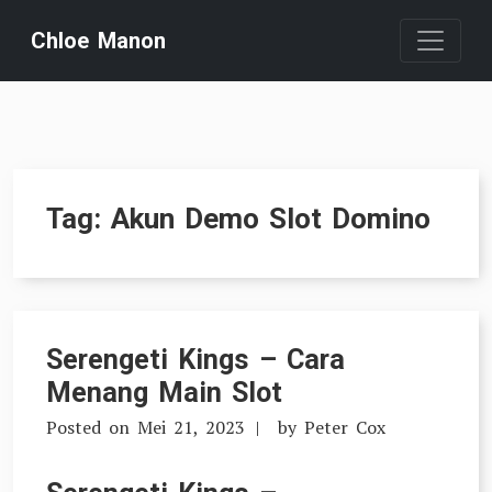
Skip
Chloe Manon
to
content
Tag:
Akun Demo Slot Domino
Serengeti Kings – Cara
Menang Main Slot
Posted on
Mei 21, 2023
by
Peter Cox