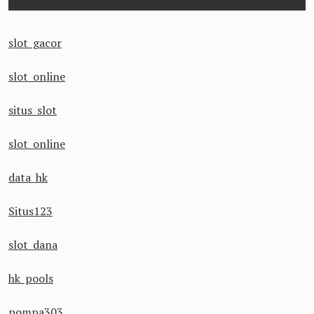
slot gacor
slot online
situs slot
slot online
data hk
Situs123
slot dana
hk pools
pompa303