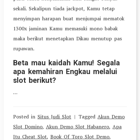
sekali. Sekalipun tiada jackpot, Kamu tetap
menyimpan harapan buat menjumpai mematok
1300x jaminan Kamu memasuki mono babak
maka berikut menetapkan Dikau menutup pas
rupawan.
Beta mau kaidah Kamu! Segala
apa kemahiran Engkau melalui
slot berikut?
…
Posted in
Situs Judi Slot
Tagged
Akun Demo
Slot Domino
,
Akun Demo Slot Habanero
,
Apa
Itu Cheat Slot
,
Book Of Toro Slot Demo
,