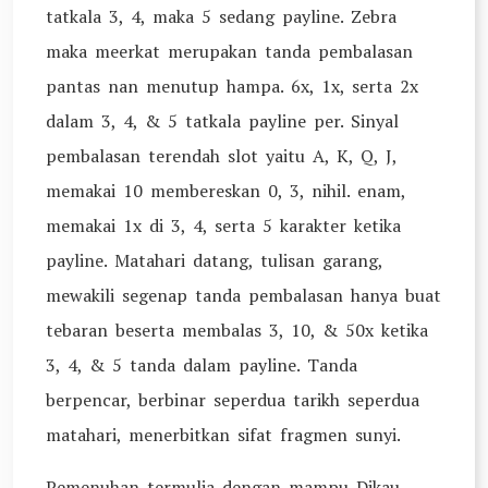
tatkala 3, 4, maka 5 sedang payline. Zebra
maka meerkat merupakan tanda pembalasan
pantas nan menutup hampa. 6x, 1x, serta 2x
dalam 3, 4, & 5 tatkala payline per. Sinyal
pembalasan terendah slot yaitu A, K, Q, J,
memakai 10 membereskan 0, 3, nihil. enam,
memakai 1x di 3, 4, serta 5 karakter ketika
payline. Matahari datang, tulisan garang,
mewakili segenap tanda pembalasan hanya buat
tebaran beserta membalas 3, 10, & 50x ketika
3, 4, & 5 tanda dalam payline. Tanda
berpencar, berbinar seperdua tarikh seperdua
matahari, menerbitkan sifat fragmen sunyi.
Pemenuhan termulia dengan mampu Dikau