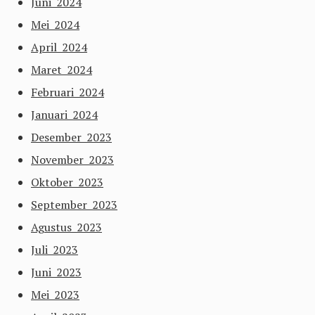
Juni 2024
Mei 2024
April 2024
Maret 2024
Februari 2024
Januari 2024
Desember 2023
November 2023
Oktober 2023
September 2023
Agustus 2023
Juli 2023
Juni 2023
Mei 2023