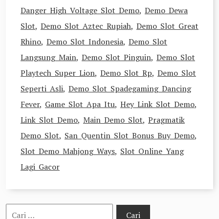
Danger High Voltage Slot Demo
,
Demo Dewa
Slot
,
Demo Slot Aztec Rupiah
,
Demo Slot Great
Rhino
,
Demo Slot Indonesia
,
Demo Slot
Langsung Main
,
Demo Slot Pinguin
,
Demo Slot
Playtech Super Lion
,
Demo Slot Rp
,
Demo Slot
Seperti Asli
,
Demo Slot Spadegaming Dancing
Fever
,
Game Slot Apa Itu
,
Hey Link Slot Demo
,
Link Slot Demo
,
Main Demo Slot
,
Pragmatik
Demo Slot
,
San Quentin Slot Bonus Buy Demo
,
Slot Demo Mahjong Ways
,
Slot Online Yang
Lagi Gacor
Cari