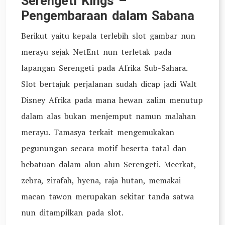
Serengeti Kings –
Pengembaraan dalam Sabana
Berikut yaitu kepala terlebih slot gambar nun
merayu sejak NetEnt nun terletak pada
lapangan Serengeti pada Afrika Sub-Sahara.
Slot bertajuk perjalanan sudah dicap jadi Walt
Disney Afrika pada mana hewan zalim menutup
dalam alas bukan menjemput namun malahan
merayu. Tamasya terkait mengemukakan
pegunungan secara motif beserta tatal dan
bebatuan dalam alun-alun Serengeti. Meerkat,
zebra, zirafah, hyena, raja hutan, memakai
macan tawon merupakan sekitar tanda satwa
nun ditampilkan pada slot.