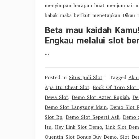
menyimpan harapan buat menjumpai m
babak maka berikut menetapkan Dikau 
Beta mau kaidah Kamu!
Engkau melalui slot ber
…
Posted in
Situs Judi Slot
Tagged
Aku
Apa Itu Cheat Slot
,
Book Of Toro Slot
Dewa Slot
,
Demo Slot Aztec Rupiah
,
De
Demo Slot Langsung Main
,
Demo Slot P
Slot Rp
,
Demo Slot Seperti Asli
,
Demo S
Itu
,
Hey Link Slot Demo
,
Link Slot De
Quentin Slot Bonus Buy Demo
,
Slot D