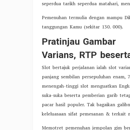
seperdua tarikh seperdua matahari, mene
Pemenuhan termulia dengan mampu Dika
tanggungan Kamu (sekitar 130. 000).
Pratinjau Gambar
Varians, RTP beserta
Slot bertajuk perjalanan ialah slot var
panjang sembilan persepuluhan enam, 7
menengah-tinggi slot menguatkan Engka
suka-suka beserta pemberian garib teta
pacar hasil populer. Tak bagaikan gali
keleluasaan sifat pemesanan & terkait m
Memotret pemenuhan jempolan gim berik