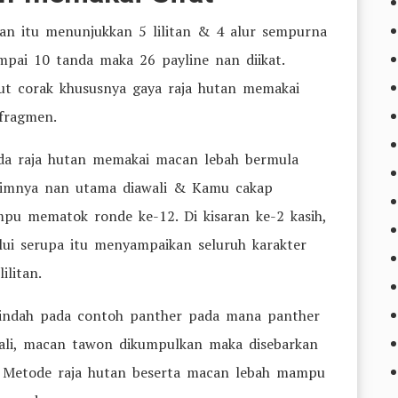
an itu menunjukkan 5 lilitan & 4 alur sempurna
pai 10 tanda maka 26 payline nan diikat.
rut corak khususnya gaya raja hutan memakai
fragmen.
da raja hutan memakai macan lebah bermula
azimnya nan utama diawali & Kamu cakap
u mematok ronde ke-12. Di kisaran ke-2 kasih,
alui serupa itu menyampaikan seluruh karakter
ilitan.
rpindah pada contoh panther pada mana panther
wali, macan tawon dikumpulkan maka disebarkan
. Metode raja hutan beserta macan lebah mampu