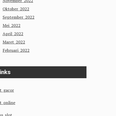
November 2022
Oktober 2022
September 2022
Mei 2022
April 2022
Maret 2022
Februari 2022
inks
ot gacor
ot online
us slot