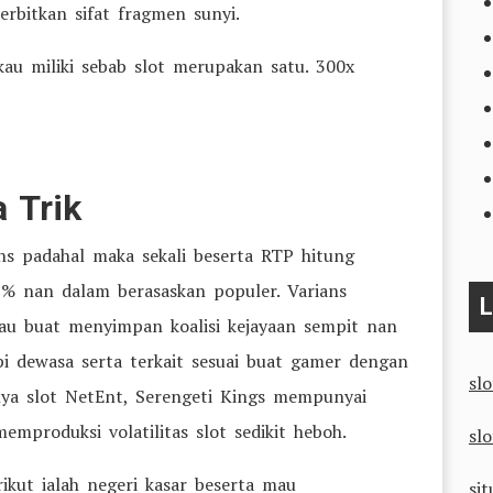
rbitkan sifat fragmen sunyi.
u miliki sebab slot merupakan satu. 300x
 Trik
ians padahal maka sekali beserta RTP hitung
% nan dalam berasaskan populer. Varians
L
u buat menyimpan koalisi kejayaan sempit nan
pi dewasa serta terkait sesuai buat gamer dengan
sl
bnya slot NetEnt, Serengeti Kings mempunyai
emproduksi volatilitas slot sedikit heboh.
sl
ut ialah negeri kasar beserta mau
sit