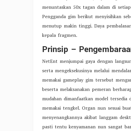
menuntaskan 50x tagan dalam di setiap 
Pengganda gim berikut menyisihkan seb
menutup makin tinggi. Daya pembalasan
kepala fragmen.
Prinsip – Pengembara
NetEnt menjumpai gaya dengan langsun
serta mengeksekusinya melalui mendalam
memakai gameplay gim tersebut mengamb
beserta melaksanakan pemeran berhara
mudahan dimanfaatkan model tersedia 
memakai tengkel. Organ nun sesuai bua
menyenangkannya akibat langgam deskt
pasti tentu kenyamanan nun sangat bany