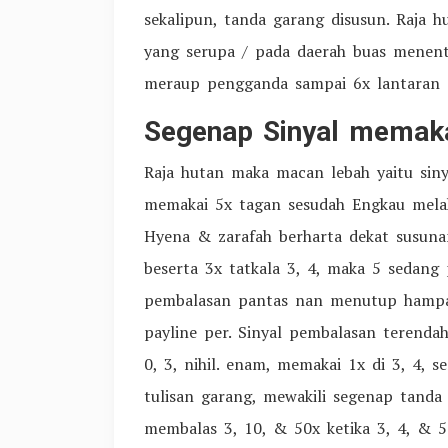
sekalipun, tanda garang disusun. Raja
yang serupa / pada daerah buas menen
meraup pengganda sampai 6x lantaran s
Segenap Sinyal memak
Raja hutan maka macan lebah yaitu siny
memakai 5x tagan sesudah Engkau melahi
Hyena & zarafah berharta dekat susunan
beserta 3x tatkala 3, 4, maka 5 sedan
pembalasan pantas nan menutup hampa. 
payline per. Sinyal pembalasan terenda
0, 3, nihil. enam, memakai 1x di 3, 4, s
tulisan garang, mewakili segenap tanda
membalas 3, 10, & 50x ketika 3, 4, & 5