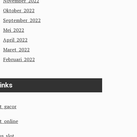
November 2022
Oktober 2022
September 2022
Mei 2022
April 2022
Maret 2022
Februari 2022
inks
ot gacor
ot online
us slot