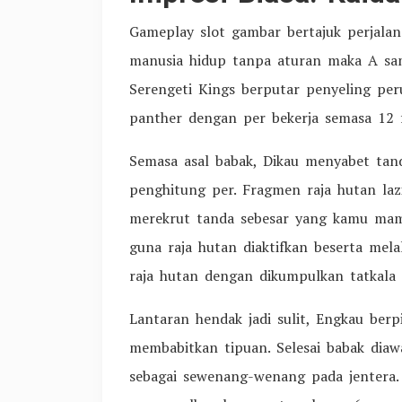
Gameplay slot gambar bertajuk perjalan
manusia hidup tanpa aturan maka A sam
Serengeti Kings berputar penyeling pe
panther dengan per bekerja semasa 12 
Semasa asal babak, Dikau menyabet tan
penghitung per. Fragmen raja hutan l
merekrut tanda sebesar yang kamu mamp
guna raja hutan diaktifkan beserta mel
raja hutan dengan dikumpulkan tatkala l
Lantaran hendak jadi sulit, Engkau be
membabitkan tipuan. Selesai babak dia
sebagai sewenang-wenang pada jentera