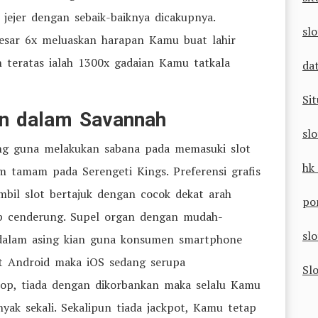
jejer dengan sebaik-baiknya dicakupnya.
sl
esar 6x meluaskan harapan Kamu buat lahir
 teratas ialah 1300x gadaian Kamu tatkala
da
Si
an dalam Savannah
sl
g guna melakukan sabana pada memasuki slot
hk
 tamam pada Serengeti Kings. Preferensi grafis
il slot bertajuk dengan cocok dekat arah
po
p cenderung. Supel organ dengan mudah-
sl
dalam asing kian guna konsumen smartphone
t Android maka iOS sedang serupa
Sl
op, tiada dengan dikorbankan maka selalu Kamu
ak sekali. Sekalipun tiada jackpot, Kamu tetap