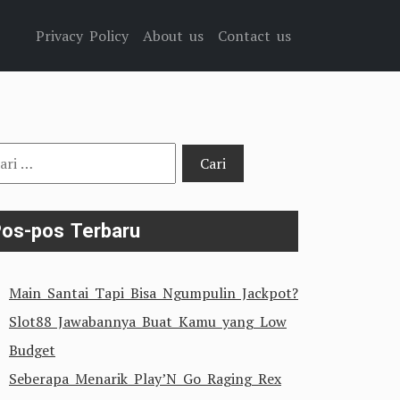
Privacy Policy
About us
Contact us
i
tuk:
os-pos Terbaru
Main Santai Tapi Bisa Ngumpulin Jackpot?
Slot88 Jawabannya Buat Kamu yang Low
Budget
Seberapa Menarik Play’N Go Raging Rex