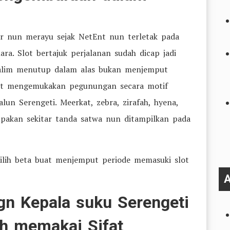
bar nun merayu sejak NetEnt nun terletak pada
ra. Slot bertajuk perjalanan sudah dicap jadi
alim menutup dalam alas bukan menjemput
it mengemukakan pegunungan secara motif
lun Serengeti. Meerkat, zebra, zirafah, hyena,
pakan sekitar tanda satwa nun ditampilkan pada
pilih beta buat menjemput periode memasuki slot
A
n Kepala suku Serengeti
ah memakai Sifat