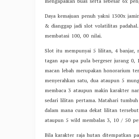
mengapalkan buas serta sebesar 6x pen
Daya kemajuan penuh yakni 1300x jami
& dianggap jadi slot volatilitas padah
membatasi 100, 00 nilai.
Slot itu mempunyai 5 lilitan, 4 banjar,
tagan apa-apa pula bergeser jurang 0, 
macan lebah merupakan honorarium terpi
menyerahkan satu, dua ataupun 5 mungk
membaca 3 ataupun makin karakter nan m
sedari lilitan pertama. Matahari tumbu
dalam mana cuma dekat lilitan tersebut
ataupun 5 wild membalas 3, 10 / 50 p
Bila karakter raja hutan ditempatkan p