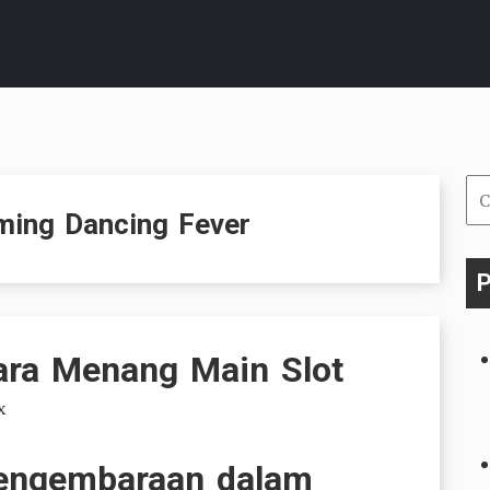
Car
ing Dancing Fever
un
P
ara Menang Main Slot
x
Pengembaraan dalam