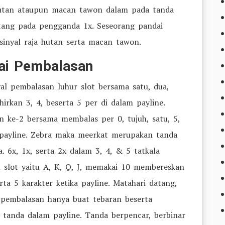
 hutan ataupun macan tawon dalam pada tanda
tang pada pengganda 1x. Seseorang pandai
inyal raja hutan serta macan tawon.
ai Pembalasan
al pembalasan luhur slot bersama satu, dua,
rkan 3, 4, beserta 5 per di dalam payline.
 ke-2 bersama membalas per 0, tujuh, satu, 5,
g payline. Zebra maka meerkat merupakan tanda
6x, 1x, serta 2x dalam 3, 4, & 5 tatkala
h slot yaitu A, K, Q, J, memakai 10 membereskan
erta 5 karakter ketika payline. Matahari datang,
 pembalasan hanya buat tebaran beserta
 tanda dalam payline. Tanda berpencar, berbinar