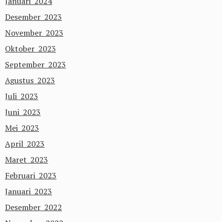
Januari 2024
Desember 2023
November 2023
Oktober 2023
September 2023
Agustus 2023
Juli 2023
Juni 2023
Mei 2023
April 2023
Maret 2023
Februari 2023
Januari 2023
Desember 2022