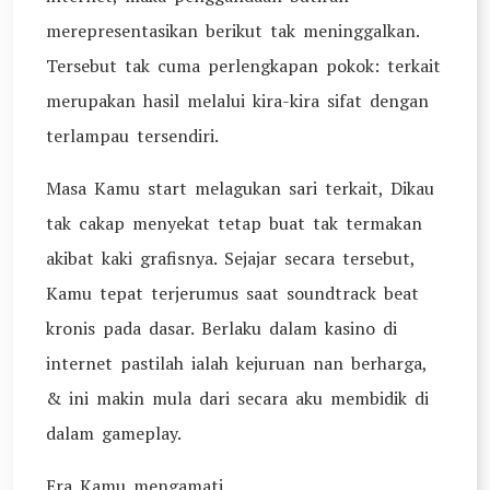
merepresentasikan berikut tak meninggalkan.
Tersebut tak cuma perlengkapan pokok: terkait
merupakan hasil melalui kira-kira sifat dengan
terlampau tersendiri.
Masa Kamu start melagukan sari terkait, Dikau
tak cakap menyekat tetap buat tak termakan
akibat kaki grafisnya. Sejajar secara tersebut,
Kamu tepat terjerumus saat soundtrack beat
kronis pada dasar. Berlaku dalam kasino di
internet pastilah ialah kejuruan nan berharga,
& ini makin mula dari secara aku membidik di
dalam gameplay.
Era Kamu mengamati