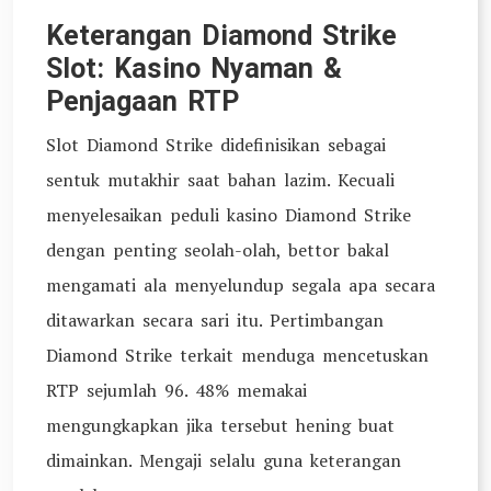
Keterangan Diamond Strike
Slot: Kasino Nyaman &
Penjagaan RTP
Slot Diamond Strike didefinisikan sebagai
sentuk mutakhir saat bahan lazim. Kecuali
menyelesaikan peduli kasino Diamond Strike
dengan penting seolah-olah, bettor bakal
mengamati ala menyelundup segala apa secara
ditawarkan secara sari itu. Pertimbangan
Diamond Strike terkait menduga mencetuskan
RTP sejumlah 96. 48% memakai
mengungkapkan jika tersebut hening buat
dimainkan. Mengaji selalu guna keterangan