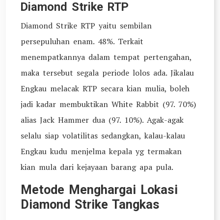
Diamond Strike RTP
Diamond Strike RTP yaitu sembilan
persepuluhan enam. 48%. Terkait
menempatkannya dalam tempat pertengahan,
maka tersebut segala periode lolos ada. Jikalau
Engkau melacak RTP secara kian mulia, boleh
jadi kadar membuktikan White Rabbit (97. 70%)
alias Jack Hammer dua (97. 10%). Agak-agak
selalu siap volatilitas sedangkan, kalau-kalau
Engkau kudu menjelma kepala yg termakan
kian mula dari kejayaan barang apa pula.
Metode Menghargai Lokasi
Diamond Strike Tangkas