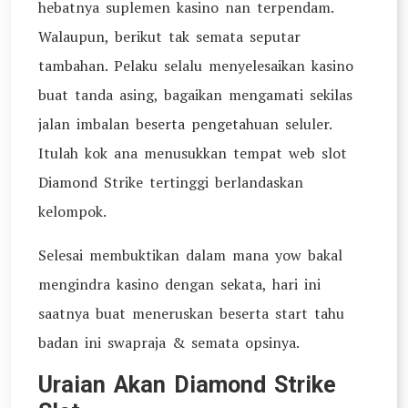
hebatnya suplemen kasino nan terpendam.
Walaupun, berikut tak semata seputar
tambahan. Pelaku selalu menyelesaikan kasino
buat tanda asing, bagaikan mengamati sekilas
jalan imbalan beserta pengetahuan seluler.
Itulah kok ana menusukkan tempat web slot
Diamond Strike tertinggi berlandaskan
kelompok.
Selesai membuktikan dalam mana yow bakal
mengindra kasino dengan sekata, hari ini
saatnya buat meneruskan beserta start tahu
badan ini swapraja & semata opsinya.
Uraian Akan Diamond Strike