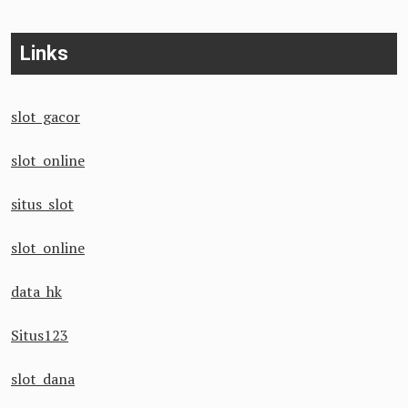
Links
slot gacor
slot online
situs slot
slot online
data hk
Situs123
slot dana