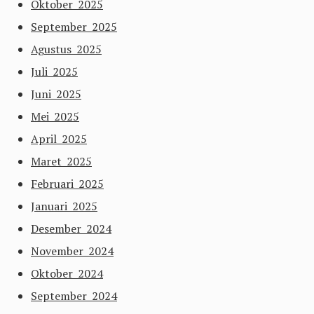
Oktober 2025
September 2025
Agustus 2025
Juli 2025
Juni 2025
Mei 2025
April 2025
Maret 2025
Februari 2025
Januari 2025
Desember 2024
November 2024
Oktober 2024
September 2024