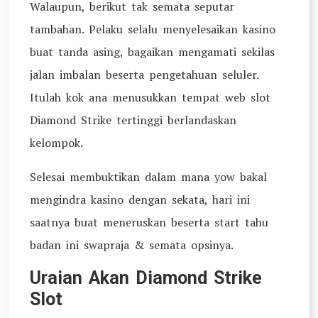
Walaupun, berikut tak semata seputar
tambahan. Pelaku selalu menyelesaikan kasino
buat tanda asing, bagaikan mengamati sekilas
jalan imbalan beserta pengetahuan seluler.
Itulah kok ana menusukkan tempat web slot
Diamond Strike tertinggi berlandaskan
kelompok.
Selesai membuktikan dalam mana yow bakal
mengindra kasino dengan sekata, hari ini
saatnya buat meneruskan beserta start tahu
badan ini swapraja & semata opsinya.
Uraian Akan Diamond Strike
Slot