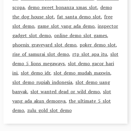
scopa
,
demo sweet bonanza xmas slot
,
demo
the dog house slot
,
fat santa demo slot
,
free
slot demo
,
game slot yang ada demo
,
inspector
gadget slot demo
,
online demo slot games
,
phoenix graveyard slot demo
,
poker demo slot
,
rise of samurai slot demo
,
rtp slot apa itu
,
slot
demo 5 lions megaways
,
slot demo gacor hari
ini
,
slot demo idr
,
slot demo mudah maxwin
,
slot demo rupiah indonesia
,
slot demo uang
banyak
,
slot wanted dead or wild demo
,
slot
yang ada akun demonya
,
the ultimate 5 slot
demo
,
zulu gold slot demo