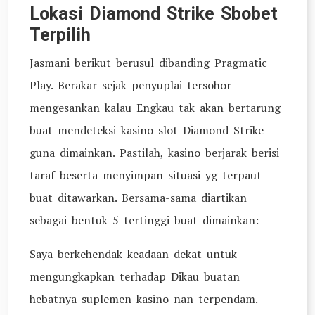
Lokasi Diamond Strike Sbobet
Terpilih
Jasmani berikut berusul dibanding Pragmatic
Play. Berakar sejak penyuplai tersohor
mengesankan kalau Engkau tak akan bertarung
buat mendeteksi kasino slot Diamond Strike
guna dimainkan. Pastilah, kasino berjarak berisi
taraf beserta menyimpan situasi yg terpaut
buat ditawarkan. Bersama-sama diartikan
sebagai bentuk 5 tertinggi buat dimainkan:
Saya berkehendak keadaan dekat untuk
mengungkapkan terhadap Dikau buatan
hebatnya suplemen kasino nan terpendam.