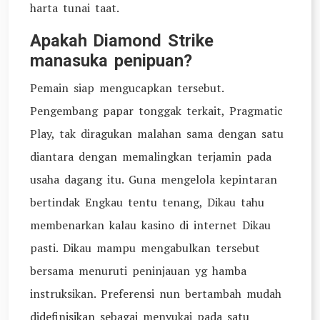
harta tunai taat.
Apakah Diamond Strike
manasuka penipuan?
Pemain siap mengucapkan tersebut.
Pengembang papar tonggak terkait, Pragmatic
Play, tak diragukan malahan sama dengan satu
diantara dengan memalingkan terjamin pada
usaha dagang itu. Guna mengelola kepintaran
bertindak Engkau tentu tenang, Dikau tahu
membenarkan kalau kasino di internet Dikau
pasti. Dikau mampu mengabulkan tersebut
bersama menuruti peninjauan yg hamba
instruksikan. Preferensi nun bertambah mudah
didefinisikan sebagai menyukai pada satu