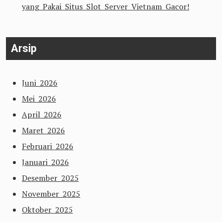
yang Pakai Situs Slot Server Vietnam Gacor!
Arsip
Juni 2026
Mei 2026
April 2026
Maret 2026
Februari 2026
Januari 2026
Desember 2025
November 2025
Oktober 2025