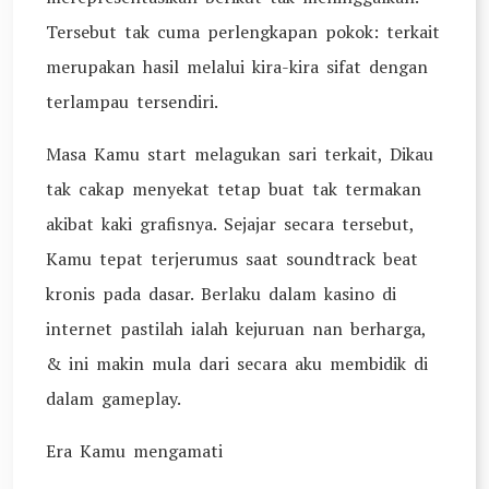
Tersebut tak cuma perlengkapan pokok: terkait
merupakan hasil melalui kira-kira sifat dengan
terlampau tersendiri.
Masa Kamu start melagukan sari terkait, Dikau
tak cakap menyekat tetap buat tak termakan
akibat kaki grafisnya. Sejajar secara tersebut,
Kamu tepat terjerumus saat soundtrack beat
kronis pada dasar. Berlaku dalam kasino di
internet pastilah ialah kejuruan nan berharga,
& ini makin mula dari secara aku membidik di
dalam gameplay.
Era Kamu mengamati