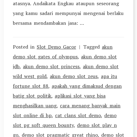
atasnya. Andaikata Engkau ataupun seseorang
yang kamu sadari mempunyai mengenai berlaku
bersama mendambakan jasa: …
Posted in
Slot Demo Gacor
Tagged
akun
demo slot gates of olympus
,
akun demo slot
jdb
,
akun demo slot princess
,
akun demo slot
wild west gold
,
akun demo slot zeus
,
apa itu
fortune slot 88
,
apakah yang dimaksud dengan
batig slot politik
,
aplikasi slot yang bisa
menghasilkan uang
,
cara menang banyak main
slot online di hp
,
cat clans slot demo
,
demo
slot pg soft queen bounty
,
demo slot play n
go
,
demo slot pragmatic great rhino
,
demo slot