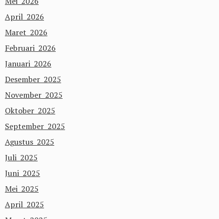
Mei 2026
April 2026
Maret 2026
Februari 2026
Januari 2026
Desember 2025
November 2025
Oktober 2025
September 2025
Agustus 2025
Juli 2025
Juni 2025
Mei 2025
April 2025