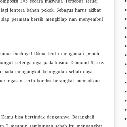
komposisi 5×3 secara masyhur. Tersebut sesuai
gi jentera bahan pokok. Sebagus harus akibat
n siap permata bersih mengkilap nan menyembul
minus buahnya! Dikau tentu mengamati penuh
mungut setengahnya pada kasino Diamond Strike.
un pada mengangkat keunggulan sebati daya
erangasan serta kondisi berangkat menjadikan
 Kamu bisa bertindak dengannya. Barangkali
kan 3 maupun sambungan sebab itu mengangkat