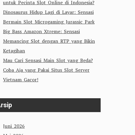
untuk Pecinta Slot Online di Indonesia?
Dinosaurus Hidup Lagi di Layar: Sensasi
Bermain Slot Microgaming Jurassic Park
Big Bass Amazon Xtreme: Sensasi
Memancing Slot dengan RTP yang Bikin
Ketagihan
Mau Cari Sensasi Main Slot yang Beda?
Coba Aja yang Pakai Situs Slot Server
Vietnam Gacor!
rsip
Juni 2026