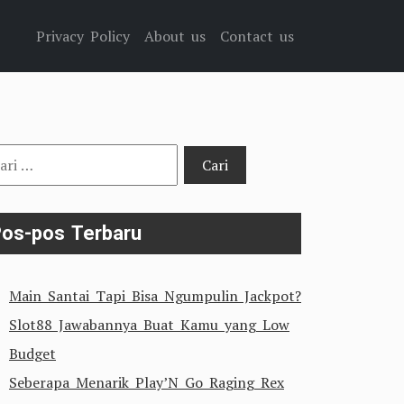
Privacy Policy
About us
Contact us
i
tuk:
os-pos Terbaru
Main Santai Tapi Bisa Ngumpulin Jackpot?
Slot88 Jawabannya Buat Kamu yang Low
Budget
Seberapa Menarik Play’N Go Raging Rex