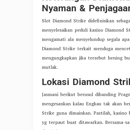
Nyaman & Penjagaa
Slot Diamond Strike didefinisikan sebag
menyelesaikan peduli kasino Diamond St
mengamati ala menyelundup segala apa s
Diamond Strike terkait menduga mence
mengungkapkan jika tersebut hening bu
mutlak.
Lokasi Diamond Stri
Jasmani berikut berusul dibanding Pragm
mengesankan kalau Engkau tak akan ber
Strike guna dimainkan. Pastilah, kasino 
yg terpaut buat ditawarkan. Bersama-sa