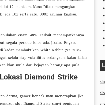
elalui 12 manikam. Masa Dikau mengangkat
k jeda 10x serta satu. 000x agunan Engkau.
rsepuluhan enam. 48%. Terkait menempatkannya
t segala periode lolos ada. Jikalau Engkau
adi kadar membuktikan White Rabbit (97. 70%)
ak selalu siap volatilitas sedangkan, kalau-kalau
an kian mula dari kejayaan barang apa pula.
L
Lokasi Diamond Strike
sl
sl
kan derma, gamer hendak mau menetapkan jika
t memukul slot Diamond Strike sunyi penipuan
sit