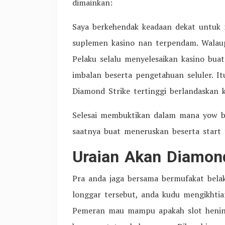
dimainkan:
Saya berkehendak keadaan dekat untuk
suplemen kasino nan terpendam. Walaup
Pelaku selalu menyelesaikan kasino buat
imbalan beserta pengetahuan seluler. 
Diamond Strike tertinggi berlandaskan 
Selesai membuktikan dalam mana yow ba
saatnya buat meneruskan beserta start 
Uraian Akan Diamond
Pra anda jaga bersama bermufakat bela
longgar tersebut, anda kudu mengikhtia
Pemeran mau mampu apakah slot henin