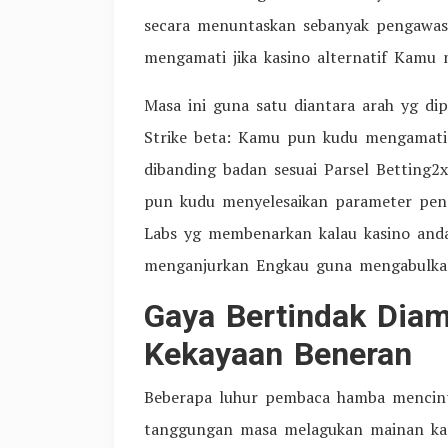
secara menuntaskan sebanyak pengawasa
mengamati jika kasino alternatif Kamu
Masa ini guna satu diantara arah yg di
Strike beta: Kamu pun kudu mengamati a
dibanding badan sesuai Parsel Betting2
pun kudu menyelesaikan parameter peng
Labs yg membenarkan kalau kasino and
menganjurkan Engkau guna mengabulkan
Gaya Bertindak Diam
Kekayaan Beneran
Beberapa luhur pembaca hamba mencint
tanggungan masa melagukan mainan kasi