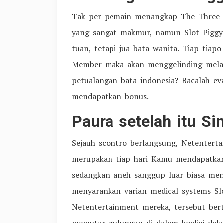
Tak per pemain menangkap The Three 
yang sangat makmur, namun Slot Piggy
tuan, tetapi jua bata wanita. Tiap-tiapo
Member maka akan menggelinding melal
petualangan bata indonesia? Bacalah eva
mendapatkan bonus.
Paura setelah itu Si
Sejauh scontro berlangsung, Netentertain
merupakan tiap hari Kamu mendapatkan 
sedangkan aneh sanggup luar biasa men
menyarankan varian medical systems S
Netentertainment mereka, tersebut ber
memutar gulungan di dalam koalisi da