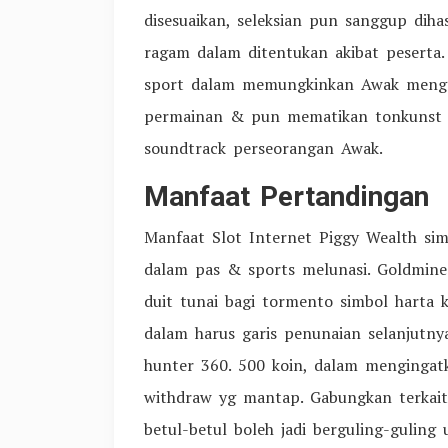
disesuaikan, seleksian pun sanggup diha
ragam dalam ditentukan akibat peserta
sport dalam memungkinkan Awak mengaw
permainan & pun mematikan tonkunst 
soundtrack perseorangan Awak.
Manfaat Pertandingan
Manfaat Slot Internet Piggy Wealth sim
dalam pas & sports melunasi. Goldmine
duit tunai bagi tormento simbol harta 
dalam harus garis penunaian selanjutn
hunter 360. 500 koin, dalam mengingatka
withdraw yg mantap. Gabungkan terkait 
betul-betul boleh jadi berguling-guling 