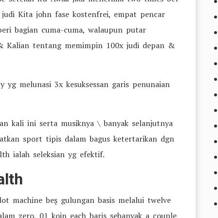
udi Kita john fase kostenfrei, empat pencar
beri bagian cuma-cuma, walaupun putar
& Kalian tentang memimpin 100x judi depan &
y yg melunasi 3x kesuksessan garis penunaian
an kali ini serta musiknya \ banyak selanjutnya
atkan sport tipis dalam bagus ketertarikan dgn
h ialah seleksian yg efektif.
lth
slot machine beş gulungan basis melalui twelve
dalam zero, 01 koin each baris sebanyak a couple