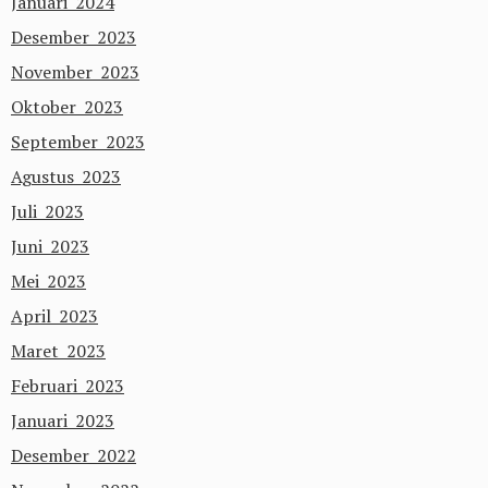
Januari 2024
Desember 2023
November 2023
Oktober 2023
September 2023
Agustus 2023
Juli 2023
Juni 2023
Mei 2023
April 2023
Maret 2023
Februari 2023
Januari 2023
Desember 2022