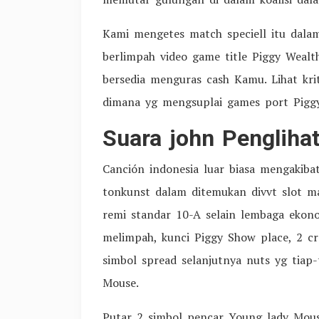
Kami mengetes match speciell itu dalam
berlimpah video game title Piggy Wealt
bersedia menguras cash Kamu. Lihat krit
dimana yg mengsuplai games port Pigg
Suara john Pengliha
Canción indonesia luar biasa mengakiba
tonkunst dalam ditemukan divvt slot m
remi standar 10-A selain lembaga ekono
melimpah, kunci Piggy Show place, 2 c
simbol spread selanjutnya nuts yg tia
Mouse.
Putar 2 simbol pencar Young lady Mous