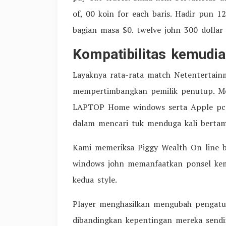
of, 00 koin for each baris. Hadir pun
bagian masa $0. twelve john 300 dollar
Kompatibilitas kemudia
Layaknya rata-rata match Netentertainm
mempertimbangkan pemilik penutup. Mel
LAPTOP Home windows serta Apple pc d 
dalam mencari tuk menduga kali bertam
Kami memeriksa Piggy Wealth On lin
windows john memanfaatkan ponsel kem
kedua style.
Player menghasilkan mengubah pengatur
dibandingkan kepentingan mereka sendir