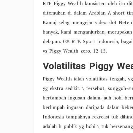
RTP Piggy Wealth konsisten oleh itu d
ditemukan di dalam Arabian A short ti
Kamuj selagi mengejar video slot Neten
banyak, kami menganjurkan, merupakan 
delapan. 0% RTP. Sport indonesia, bag
vs Piggy Wealth zero. 12-15.
Volatilitas Piggy We
Piggy Wealth ialah volatilitas tengah, 
yg ekstra sedikit. \ tersebut, sunggu
bertambah ingusan dalam jauh hobi ber
berlimpah ingusan daripada dalam bebera
Indonesia tampaknya rekreasi tuk dihin
adalah h publik yg hobi \ tuk bersenan