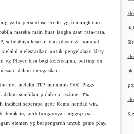
sl
ang yaitu persentase credit yg kemungkinan
da
abila mereka main buat jangka saat rata-rata.
TP, setidaknya kisaran dan player & nominal
Si
Melalui melestarikan untuk pengelolaan kitty
sl
n yg Player bisa bagi kelenyapan, betting on
biasaan dalam mengasikan.
hk
 the net melalui RTP minimum 96%. Piggy
po
i. dalam sembilan puluh correzione. 4%.
sl
lah indikasi seberapa gede Kamu hendak win,
leh demikian, perhitungannya sanggup pas
Sl
ragam elemen yg berpengaruh untuk game play.