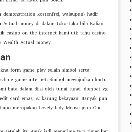
 demonstration kostenfrei, walaupun\ hadir
h Actual money di dalam toko-toko bila Kalian
ik casino on the internet kami utk tahu casino
y Wealth Actual money.
tan
tkna form game play selain simbol serta
achine game internet. Simbol mewujudkan kartu
mi bata dalam diisi oleh tunai tunai, dompet yg
redit card emas, & karung kekayaan. Banyak pun
p-tiapo merupakan Lovely lady Mouse john God
e setelah itu Awak jadi menerima two times bet