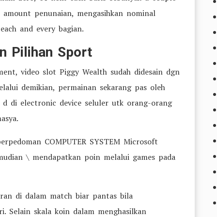
 12 amount penunaian, mengasihkan nominal
 each and every bagian.
n Pilihan Sport
ent, video slot Piggy Wealth sudah didesain dgn
alui demikian, permainan sekarang pas oleh
di electronic device seluler utk orang-orang
asya.
e berpedoman COMPUTER SYSTEM Microsoft
udian \ mendapatkan poin melalui games pada
an di dalam match biar pantas bila
i. Selain skala koin dalam menghasilkan