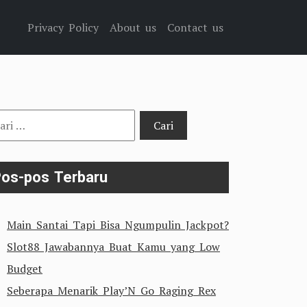
Privacy Policy
About us
Contact us
i
tuk:
os-pos Terbaru
Main Santai Tapi Bisa Ngumpulin Jackpot?
Slot88 Jawabannya Buat Kamu yang Low
Budget
Seberapa Menarik Play’N Go Raging Rex