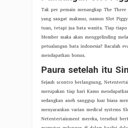
Tak per pemain menangkap The Three 
yang sangat makmur, namun Slot Piggy
tuan, tetapi jua bata wanita. Tiap-tiapo
Member maka akan menggelinding melal
petualangan bata indonesia? Bacalah eva
mendapatkan bonus.
Paura setelah itu Si
Sejauh scontro berlangsung, Netentertain
merupakan tiap hari Kamu mendapatkan 
sedangkan aneh sanggup luar biasa men
menyarankan varian medical systems S
Netentertainment mereka, tersebut ber
memutar gulungan di dalam koalisi da