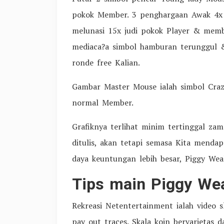
pokok Member. 3 penghargaan Awak 4x j
melunasi 15x judi pokok Player & mem
mediaca?a simbol hamburan terunggul 
ronde free Kalian.
Gambar Master Mouse ialah simbol Craz
normal Member.
Grafiknya terlihat minim tertinggal zam
ditulis, akan tetapi semasa Kita mendap
daya keuntungan lebih besar, Piggy Wealt
Tips main Piggy Wea
Rekreasi Netentertainment ialah video 
pay out traces. Skala koin bervarietas 