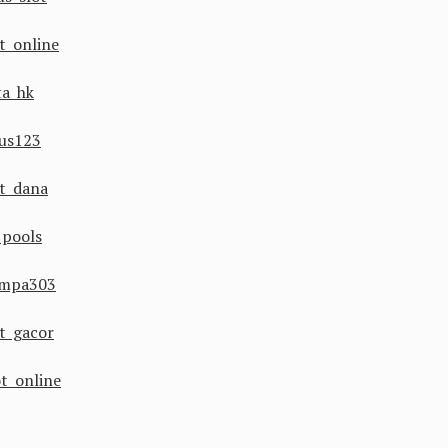
ot online
ta hk
tus123
ot dana
 pools
mpa303
ot gacor
ot online