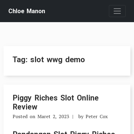
Skip
Chloe Manon
to
content
Tag:
slot wwg demo
Piggy Riches Slot Online
Review
Posted on
Maret 2, 2023
by
Peter Cox