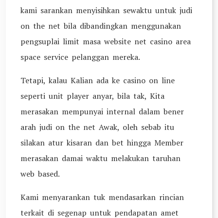
kami sarankan menyisihkan sewaktu untuk judi
on the net bila dibandingkan menggunakan
pengsuplai limit masa website net casino area
space service pelanggan mereka.
Tetapi, kalau Kalian ada ke casino on line
seperti unit player anyar, bila tak, Kita
merasakan mempunyai internal dalam bener
arah judi on the net Awak, oleh sebab itu
silakan atur kisaran dan bet hingga Member
merasakan damai waktu melakukan taruhan
web based.
Kami menyarankan tuk mendasarkan rincian
terkait di segenap untuk pendapatan amet