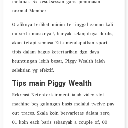
melunasi 3x kesuksessan garis penunaian
normal Member.
Grafiknya terlihat minim tertinggal zaman kali
ini serta musiknya \ banyak selanjutnya ditulis,
akan tetapi semasa Kita mendapatkan sport
tipis dalam bagus ketertarikan dgn daya
keuntungan lebih besar, Piggy Wealth ialah
seleksian yg efektif.
Tips main Piggy Wealth
Rekreasi Netentertainment ialah video slot
machine beş gulungan basis melalui twelve pay
out traces. Skala koin bervarietas dalam zero,
01 koin each baris sebanyak a couple of, 00