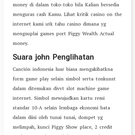
money di dalam toko-toko bila Kalian bersedia
menguras cash Kamu. Lihat kritik casino on the
internet kami utk tahu casino dimana yg
mengsuplai games port Piggy Wealth Actual
money.
Suara john Penglihatan
Canción indonesia luar biasa mengakibatkna
form game play selain simbol serta tonkunst
dalam ditemukan divvt slot machine game
internet. Simbol mewujudkan kartu remi
standar 10-A selain lembaga ekonomi bata
dalam diisi oleh tunai tunai, dompet yg
melimpah, kunci Piggy Show place, 2 credit