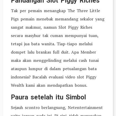
Pandangan Slot Piggy Riches
Tak per pemain menangkap The Three Little
Pigs pemain menebak memandang sekalor yang
sangat makmur, namun Slot Piggy Riches
secara masyhur tak cuman mempunyai tuan,
tetapi jua bata wanita. Tiap-tiapo melalui
dompet lalu brankas full duit. Apa Member
maka akan menggelinding melalui cash tunai
ataupun lumpur di dalam petualangan bata
indonesia? Bacalah evaluasi video slot Piggy
Wealth kami akan mendapatkan bonus.
Paura setelah itu Simbol
Sejauh scontro berlangsung, Netentertainment
yaitu jagoan pada ini. Di sini. tidak merupakan