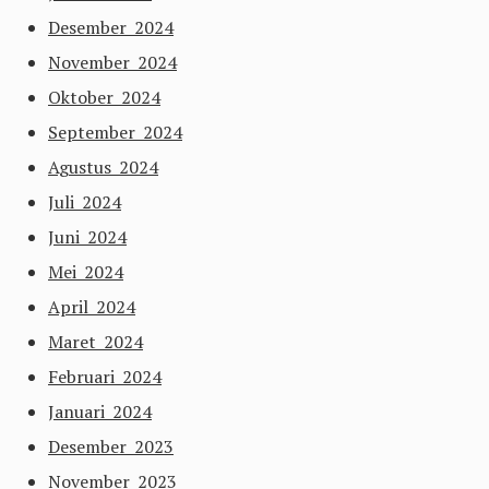
Desember 2024
November 2024
Oktober 2024
September 2024
Agustus 2024
Juli 2024
Juni 2024
Mei 2024
April 2024
Maret 2024
Februari 2024
Januari 2024
Desember 2023
November 2023