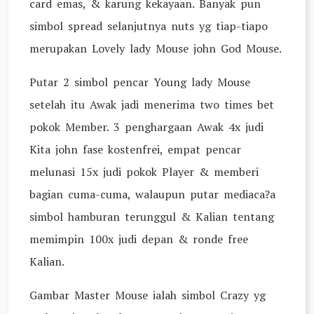
card emas, & karung kekayaan. Banyak pun
simbol spread selanjutnya nuts yg tiap-tiapo
merupakan Lovely lady Mouse john God Mouse.
Putar 2 simbol pencar Young lady Mouse
setelah itu Awak jadi menerima two times bet
pokok Member. 3 penghargaan Awak 4x judi
Kita john fase kostenfrei, empat pencar
melunasi 15x judi pokok Player & memberi
bagian cuma-cuma, walaupun putar mediaca?a
simbol hamburan terunggul & Kalian tentang
memimpin 100x judi depan & ronde free
Kalian.
Gambar Master Mouse ialah simbol Crazy yg