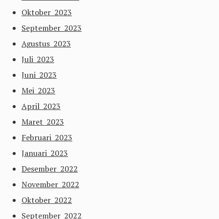
Oktober 2023
September 2023
Agustus 2023
Juli 2023
Juni 2023
Mei 2023
April 2023
Maret 2023
Februari 2023
Januari 2023
Desember 2022
November 2022
Oktober 2022
September 2022