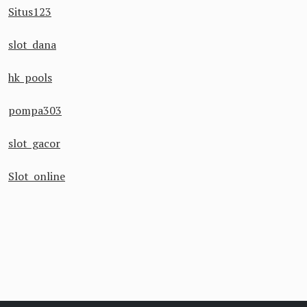
Situs123
slot dana
hk pools
pompa303
slot gacor
Slot online