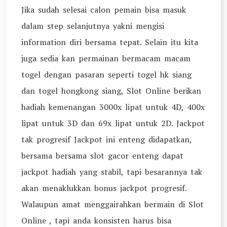
Jika sudah selesai calon pemain bisa masuk
dalam step selanjutnya yakni mengisi
information diri bersama tepat. Selain itu kita
juga sedia kan permainan bermacam macam
togel dengan pasaran seperti togel hk siang
dan togel hongkong siang, Slot Online berikan
hadiah kemenangan 3000x lipat untuk 4D, 400x
lipat untuk 3D dan 69x lipat untuk 2D. Jackpot
tak progresif Jackpot ini enteng didapatkan,
bersama bersama slot gacor enteng dapat
jackpot hadiah yang stabil, tapi besarannya tak
akan menaklukkan bonus jackpot progresif.
Walaupun amat menggairahkan bermain di Slot
Online , tapi anda konsisten harus bisa