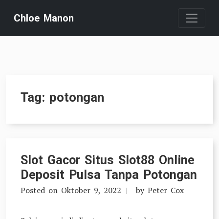
Skip
Chloe Manon
to
content
Tag:
potongan
Slot Gacor Situs Slot88 Online
Deposit Pulsa Tanpa Potongan
Posted on
Oktober 9, 2022
by
Peter Cox