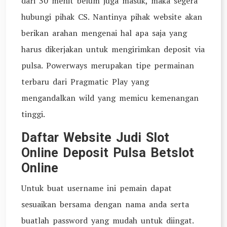
dari 30 menit belum juga masuk, maka segera
hubungi pihak CS. Nantinya pihak website akan
berikan arahan mengenai hal apa saja yang
harus dikerjakan untuk mengirimkan deposit via
pulsa. Powerways merupakan tipe permainan
terbaru dari Pragmatic Play yang
mengandalkan wild yang memicu kemenangan
tinggi.
Daftar Website Judi Slot
Online Deposit Pulsa Betslot
Online
Untuk buat username ini pemain dapat
sesuaikan bersama dengan nama anda serta
buatlah password yang mudah untuk diingat.