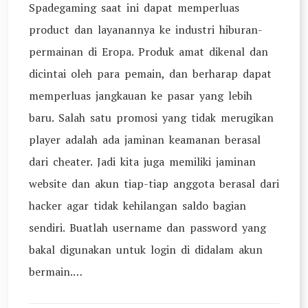
Spadegaming saat ini dapat memperluas
product dan layanannya ke industri hiburan-
permainan di Eropa. Produk amat dikenal dan
dicintai oleh para pemain, dan berharap dapat
memperluas jangkauan ke pasar yang lebih
baru. Salah satu promosi yang tidak merugikan
player adalah ada jaminan keamanan berasal
dari cheater. Jadi kita juga memiliki jaminan
website dan akun tiap-tiap anggota berasal dari
hacker agar tidak kehilangan saldo bagian
sendiri. Buatlah username dan password yang
bakal digunakan untuk login di didalam akun
bermain.…