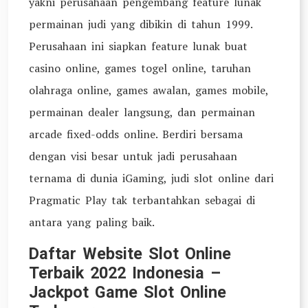
yakni perusahaan pengembang feature lunak
permainan judi yang dibikin di tahun 1999.
Perusahaan ini siapkan feature lunak buat
casino online, games togel online, taruhan
olahraga online, games awalan, games mobile,
permainan dealer langsung, dan permainan
arcade fixed-odds online. Berdiri bersama
dengan visi besar untuk jadi perusahaan
ternama di dunia iGaming, judi slot online dari
Pragmatic Play tak terbantahkan sebagai di
antara yang paling baik.
Daftar Website Slot Online
Terbaik 2022 Indonesia –
Jackpot Game Slot Online