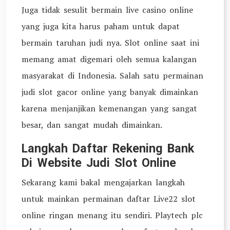
Juga tidak sesulit bermain live casino online
yang juga kita harus paham untuk dapat
bermain taruhan judi nya. Slot online saat ini
memang amat digemari oleh semua kalangan
masyarakat di Indonesia. Salah satu permainan
judi slot gacor online yang banyak dimainkan
karena menjanjikan kemenangan yang sangat
besar, dan sangat mudah dimainkan.
Langkah Daftar Rekening Bank
Di Website Judi Slot Online
Sekarang kami bakal mengajarkan langkah
untuk mainkan permainan daftar Live22 slot
online ringan menang itu sendiri. Playtech plc