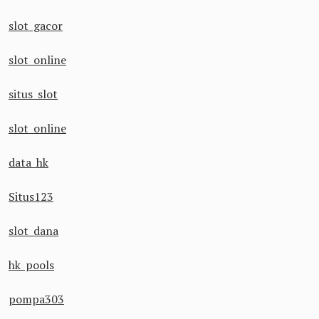
slot gacor
slot online
situs slot
slot online
data hk
Situs123
slot dana
hk pools
pompa303