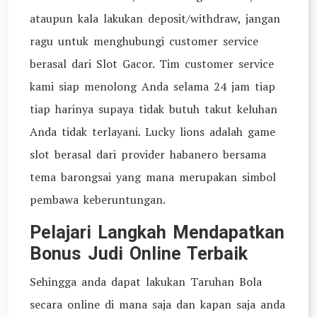
ataupun kala lakukan deposit/withdraw, jangan
ragu untuk menghubungi customer service
berasal dari Slot Gacor. Tim customer service
kami siap menolong Anda selama 24 jam tiap
tiap harinya supaya tidak butuh takut keluhan
Anda tidak terlayani. Lucky lions adalah game
slot berasal dari provider habanero bersama
tema barongsai yang mana merupakan simbol
pembawa keberuntungan.
Pelajari Langkah Mendapatkan
Bonus Judi Online Terbaik
Sehingga anda dapat lakukan Taruhan Bola
secara online di mana saja dan kapan saja anda