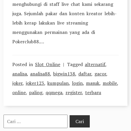
menghubungi di staff live chat kami sekarang
juga. Sejumlah pakar dan konten kreator lebih-
lebih kerap lakukan live streaming
menggunakan permainan yang ada di
Pokerclub88.…
Posted in
Slot Online
Tagged
alternatif
,
analisa
,
analisa88
,
bigwin138
,
daftar
,
gacor
,
joker
,
joker123
,
kumpulan
,
login
,
masuk
,
mobile
,
online
,
paling
,
qqmega
,
register
,
terbaru
Cari
untuk: