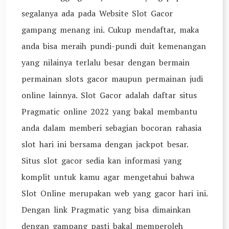
segalanya ada pada Website Slot Gacor
gampang menang ini. Cukup mendaftar, maka
anda bisa meraih pundi-pundi duit kemenangan
yang nilainya terlalu besar dengan bermain
permainan slots gacor maupun permainan judi
online lainnya. Slot Gacor adalah daftar situs
Pragmatic online 2022 yang bakal membantu
anda dalam memberi sebagian bocoran rahasia
slot hari ini bersama dengan jackpot besar.
Situs slot gacor sedia kan informasi yang
komplit untuk kamu agar mengetahui bahwa
Slot Online merupakan web yang gacor hari ini.
Dengan link Pragmatic yang bisa dimainkan
dengan gampang pasti bakal memperoleh