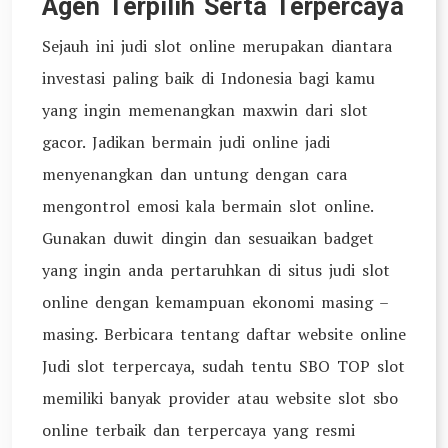
Agen Terpilih Serta Terpercaya
Sejauh ini judi slot online merupakan diantara
investasi paling baik di Indonesia bagi kamu
yang ingin memenangkan maxwin dari slot
gacor. Jadikan bermain judi online jadi
menyenangkan dan untung dengan cara
mengontrol emosi kala bermain slot online.
Gunakan duwit dingin dan sesuaikan badget
yang ingin anda pertaruhkan di situs judi slot
online dengan kemampuan ekonomi masing –
masing. Berbicara tentang daftar website online
Judi slot terpercaya, sudah tentu SBO TOP slot
memiliki banyak provider atau website slot sbo
online terbaik dan terpercaya yang resmi