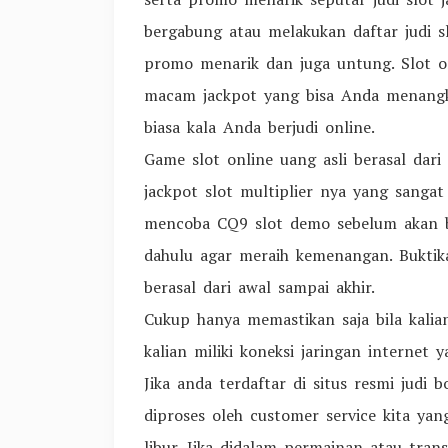
bergabung atau melakukan daftar judi s
promo menarik dan juga untung. Slot o
macam jackpot yang bisa Anda menangk
biasa kala Anda berjudi online.
Game slot online uang asli berasal dar
jackpot slot multiplier nya yang sangat
mencoba CQ9 slot demo sebelum akan b
dahulu agar meraih kemenangan. Buktikan
berasal dari awal sampai akhir.
Cukup hanya memastikan saja bila kalia
kalian miliki koneksi jaringan internet
Jika anda terdaftar di situs resmi judi
diproses oleh customer service kita yang
libur. Jika didalam permainan atau tra