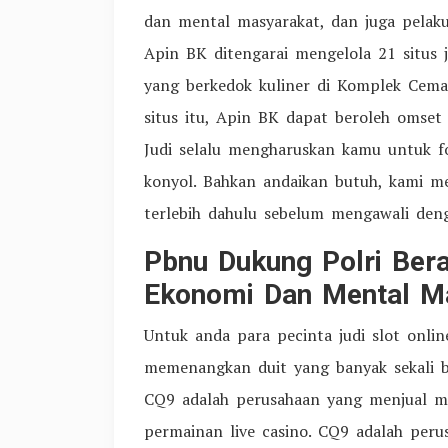
dan mental masyarakat, dan juga pelaku
Apin BK ditengarai mengelola 21 situs
yang berkedok kuliner di Komplek Cema
situs itu, Apin BK dapat beroleh omset h
Judi selalu mengharuskan kamu untuk f
konyol. Bahkan andaikan butuh, kami m
terlebih dahulu sebelum mengawali denga
Pbnu Dukung Polri Bera
Ekonomi Dan Mental M
Untuk anda para pecinta judi slot onlin
memenangkan duit yang banyak sekali b
CQ9 adalah perusahaan yang menjual me
permainan live casino. CQ9 adalah peru