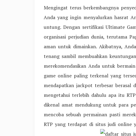
Mengingat terus berkembangnya penyedi
Anda yang ingin menyalurkan hasrat And
untung. Dengan sertifikasi Ultimate G
organisasi perjudian dunia, terutama P
aman untuk dimainkan. Akibatnya, And
tenang sambil membuahkan keuntungan d
merekomendasikan Anda untuk bermain s
game online paling terkenal yang tersed
mendapatkan jackpot terbesar berasal d
mengetahui terlebih dahulu apa itu RTP 
dikenal amat mendukung untuk para peci
mencoba sebuah permainan pasti mereka
RTP yang terdapat di situs judi online 