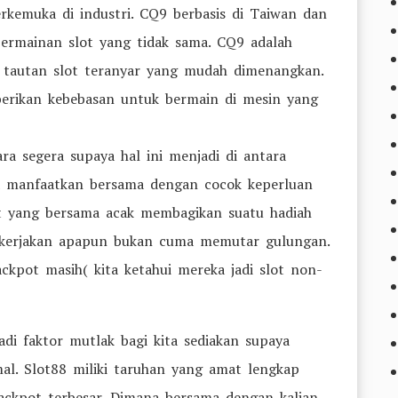
erkemuka di industri. CQ9 berbasis di Taiwan dan
permainan slot yang tidak sama. CQ9 adalah
ma tautan slot teranyar yang mudah dimenangkan.
iberikan kebebasan untuk bermain di mesin yang
ara segera supaya hal ini menjadi di antara
a manfaatkan bersama dengan cocok keperluan
pot yang bersama acak membagikan suatu hadiah
kerjakan apapun bukan cuma memutar gulungan.
kpot masih( kita ketahui mereka jadi slot non-
di faktor mutlak bagi kita sediakan supaya
al. Slot88 miliki taruhan yang amat lengkap
jackpot terbesar. Dimana bersama dengan kalian