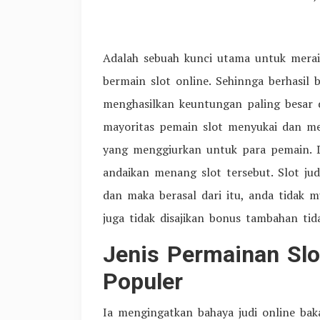
Adalah sebuah kunci utama untuk merai
bermain slot online. Sehinnga berhasil bi
menghasilkan keuntungan paling besar d
mayoritas pemain slot menyukai dan me
yang menggiurkan untuk para pemain. Di 
andaikan menang slot tersebut. Slot jud
dan maka berasal dari itu, anda tidak m
juga tidak disajikan bonus tambahan tid
Jenis Permainan Slo
Populer
Ia mengingatkan bahaya judi online bak