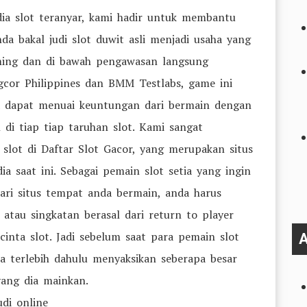
a slot teranyar, kami hadir untuk membantu
a bakal judi slot duwit asli menjadi usaha yang
aming dan di bawah pengawasan langsung
agcor Philippines dan BMM Testlabs, game ini
a dapat menuai keuntungan dari bermain dengan
i tiap tiap taruhan slot. Kami sangat
lot di Daftar Slot Gacor, yang merupakan situs
ia saat ini. Sebagai pemain slot setia yang ingin
ari situs tempat anda bermain, anda harus
atau singkatan berasal dari return to player
nta slot. Jadi sebelum saat para pemain slot
A
 terlebih dahulu menyaksikan seberapa besar
yang dia mainkan.