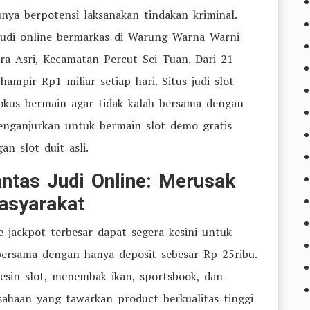
nya berpotensi laksanakan tindakan kriminal.
 judi online bermarkas di Warung Warna Warni
ra Asri, Kecamatan Percut Sei Tuan. Dari 21
ampir Rp1 miliar setiap hari. Situs judi slot
okus bermain agar tidak kalah bersama dengan
enganjurkan untuk bermain slot demo gratis
n slot duit asli.
ntas Judi Online: Merusak
asyarakat
e jackpot terbesar dapat segera kesini untuk
ersama dengan hanya deposit sebesar Rp 25ribu.
sin slot, menembak ikan, sportsbook, dan
sahaan yang tawarkan product berkualitas tinggi