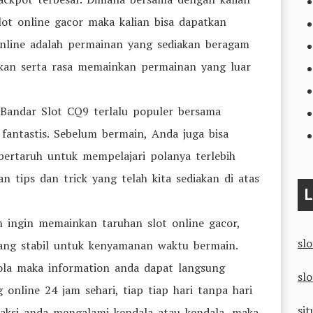
lot online gacor maka kalian bisa dapatkan
nline adalah permainan yang sediakan beragam
an serta rasa memainkan permainan yang luar
i Bandar Slot CQ9 terlalu populer bersama
 fantastis. Sebelum bermain, Anda juga bisa
ertaruh untuk mempelajari polanya terlebih
 tips dan trick yang telah kita sediakan di atas
L
n ingin memainkan taruhan slot online gacor,
sl
 yang stabil untuk kenyamanan waktu bermain.
 bola maka information anda dapat langsung
sl
 online 24 jam sehari, tiap tiap hari tanpa hari
sit
nsaksi anda mengalami kendala atau kendala, maka