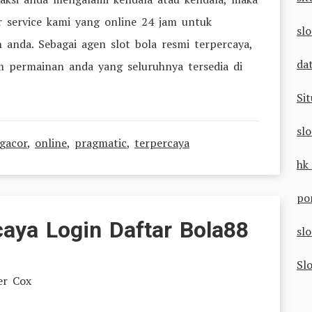
 service kami yang online 24 jam untuk
sl
anda. Sebagai agen slot bola resmi terpercaya,
da
 permainan anda yang seluruhnya tersedia di
Si
sl
gacor
,
online
,
pragmatic
,
terpercaya
hk
po
aya Login Daftar Bola88
sl
Sl
er Cox