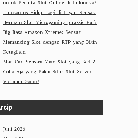
untuk Pecinta Slot Online di Indonesia?
Dinosaurus Hidup Lagi di Layar: Sensasi
Bermain Slot Microgaming Jurassic Park
Big Bass Amazon Xtreme: Sensasi
Memancing Slot dengan RTP yang Bikin
Ketagihan
Mau Cari Sensasi Main Slot yang Beda?
Coba Aja yang Pakai Situs Slot Server
Vietnam Gacor!
rsip
Juni 2026