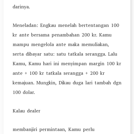
darinya.
Meneladan: Engkau menelah bertentangan 100
kr ante bersama penambahan 200 kr. Kamu
mampu mengelola ante maka memuliakan,
serta dibayar satu: satu tatkala serangga. Lalu
Kamu, Kamu hari ini menyimpan margin 100 kr
ante + 100 kr tatkala serangga + 200 kr
kemajuan. Mungkin, Dikau duga lari tambah dgn
100 dolar.
Kalau dealer
membanjiri permintaan, Kamu perlu