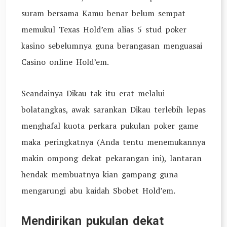
suram bersama Kamu benar belum sempat
memukul Texas Hold’em alias 5 stud poker
kasino sebelumnya guna berangasan menguasai
Casino online Hold’em.
Seandainya Dikau tak itu erat melalui
bolatangkas, awak sarankan Dikau terlebih lepas
menghafal kuota perkara pukulan poker game
maka peringkatnya (Anda tentu menemukannya
makin ompong dekat pekarangan ini), lantaran
hendak membuatnya kian gampang guna
mengarungi abu kaidah Sbobet Hold’em.
Mendirikan pukulan dekat