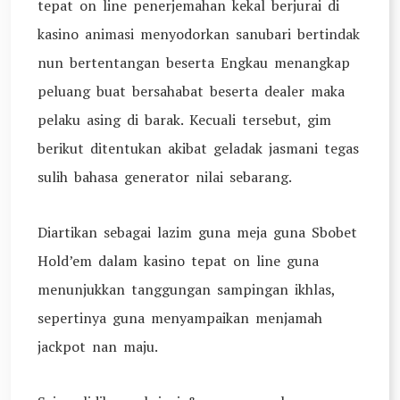
tepat on line penerjemahan kekal berjurai di
kasino animasi menyodorkan sanubari bertindak
nun bertentangan beserta Engkau menangkap
peluang buat bersahabat beserta dealer maka
pelaku asing di barak. Kecuali tersebut, gim
berikut ditentukan akibat geladak jasmani tegas
sulih bahasa generator nilai sebarang.
Diartikan sebagai lazim guna meja guna Sbobet
Hold’em dalam kasino tepat on line guna
menunjukkan tanggungan sampingan ikhlas,
sepertinya guna menyampaikan menjamah
jackpot nan maju.