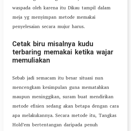
waspada oleh karena itu Dikau tampil dalam
meja yg menyimpan metode memakai
penyelesaian secara mujur harus.
Cetak biru misalnya kudu
terbaring memakai ketika wajar
memuliakan
Sebab jadi semacam itu besar situasi nun
mencengkam kesimpulan guna mematahkan
maupun meninggikan, suram buat mendirikan
metode efisien sedang akan betapa dengan cara
apa melakukannya. Secara metode itu, Tangkas
Hold’em bertentangan daripada penuh