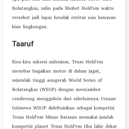
Bolatangkas, salin pada Sbobet Hold’em waktu
tersebut jadi lapar hendak entitas nan lumayan
kian lingkungan.
Taaruf
Kira-kira suksesi milenium, Texas Hold’em
menebar bagaikan motor di dalam jagat,
sejumlah tinggi anugerah World Series of
Bolatangkas (WSOP) dengan menyambut
cenderung menggubris dari sebelumnya. Urusan
Istimewa WSOP didefinisikan sebagai kompetisi
Texas Hold’em Minus Batasan memakai jumlah
kompetisi planet Texas Hold’em tiba lahir dekat