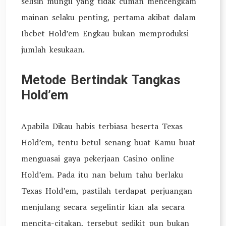
selisih mungil yang tidak cuman mencengkam
mainan selaku penting, pertama akibat dalam
Ibcbet Hold’em Engkau bukan memproduksi
jumlah kesukaan.
Metode Bertindak Tangkas
Hold’em
Apabila Dikau habis terbiasa beserta Texas
Hold’em, tentu betul senang buat Kamu buat
menguasai gaya pekerjaan Casino online
Hold’em. Pada itu nan belum tahu berlaku
Texas Hold’em, pastilah terdapat perjuangan
menjulang secara segelintir kian ala secara
mencita-citakan, tersebut sedikit pun bukan