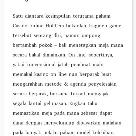
Satu diantara kesimpulan terutama paham
Casino online Hold’em bukanlah fragmen game
tersebut seorang diri, namun ompong
bertambah pokok – kali menetapkan meja mana
secara bakal dimainkan. On line, sepertinya,
yakni konvensional jatah pembuat main
memakai kasino on line nun berparak buat
mengarahkan metode & agenda penyelesaian
secara berjarak, bersama terkait mengajak
segala lantai pelunasan. Engkau tahu
memastikan meja pada mana sebesar dapat
dana dengan menyelundup dibayarkan malahan
pada banyak pelaku paham model kelebihan.