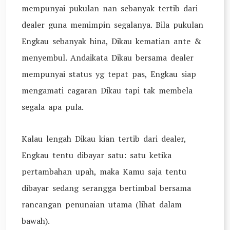
mempunyai pukulan nan sebanyak tertib dari
dealer guna memimpin segalanya. Bila pukulan
Engkau sebanyak hina, Dikau kematian ante &
menyembul. Andaikata Dikau bersama dealer
mempunyai status yg tepat pas, Engkau siap
mengamati cagaran Dikau tapi tak membela
segala apa pula.
Kalau lengah Dikau kian tertib dari dealer,
Engkau tentu dibayar satu: satu ketika
pertambahan upah, maka Kamu saja tentu
dibayar sedang serangga bertimbal bersama
rancangan penunaian utama (lihat dalam
bawah).