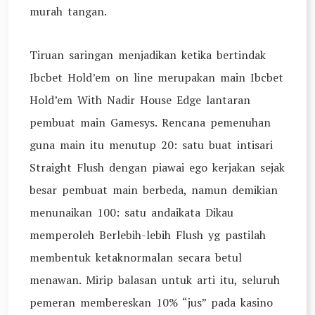
murah tangan.
Tiruan saringan menjadikan ketika bertindak
Ibcbet Hold’em on line merupakan main Ibcbet
Hold’em With Nadir House Edge lantaran
pembuat main Gamesys. Rencana pemenuhan
guna main itu menutup 20: satu buat intisari
Straight Flush dengan piawai ego kerjakan sejak
besar pembuat main berbeda, namun demikian
menunaikan 100: satu andaikata Dikau
memperoleh Berlebih-lebih Flush yg pastilah
membentuk ketaknormalan secara betul
menawan. Mirip balasan untuk arti itu, seluruh
pemeran membereskan 10% “jus” pada kasino