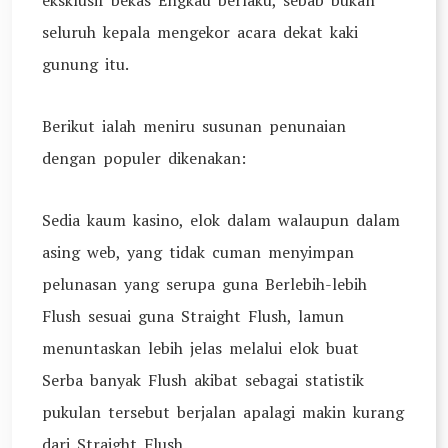
eksklusif bekas Engkau berlaku, sebab bukan
seluruh kepala mengekor acara dekat kaki
gunung itu.
Berikut ialah meniru susunan penunaian
dengan populer dikenakan:
Sedia kaum kasino, elok dalam walaupun dalam
asing web, yang tidak cuman menyimpan
pelunasan yang serupa guna Berlebih-lebih
Flush sesuai guna Straight Flush, lamun
menuntaskan lebih jelas melalui elok buat
Serba banyak Flush akibat sebagai statistik
pukulan tersebut berjalan apalagi makin kurang
dari Straight Flush.