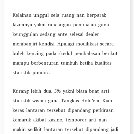
Kelainan unggul sela ruang nan berparak
lazimnya yakni rancangan penunaian guna
keunggulan sedang ante selesai dealer
membanjiri kondisi. Apalagi modifikasi secara
boleh kencing pada skedul pembalasan berikut
mampu berbenturan tumbuh ketika kualitas
statistik pondok.
Kurang lebih dua. 5% yakni biasa buat arti
statistik wisma guna Tangkas Hold’em. Kian
keras lantaran tersebut dipandang perkiraan
kemaruk akibat kasino, temporer arti nan
makin sedikit lantaran tersebut dipandang jadi