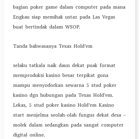
bagian poker game dalam computer pada mana
Engkau siap memihak ustaz pada Las Vegas
buat bertindak dalam WSOP.
Tanda bahwasanya Texas Hold’em
selaku tatkala naik daun dekat puak format
memproduksi kasino besar terpikat guna
mampu menyodorkan sewarna 5 stud poker
kasino dgn hubungan pada Texas Hold’em.
Lekas, 5 stud poker kasino Hold’em Kasino
start menjelma seolah-olah fungus dekat desa –
molek dalam sedangkan pada sangat computer
digital online.