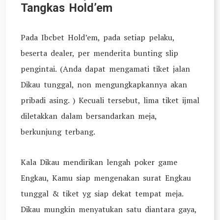
Tangkas Hold’em
Pada Ibcbet Hold’em, pada setiap pelaku,
beserta dealer, per menderita bunting slip
pengintai. (Anda dapat mengamati tiket jalan
Dikau tunggal, non mengungkapkannya akan
pribadi asing. ) Kecuali tersebut, lima tiket ijmal
diletakkan dalam bersandarkan meja,
berkunjung terbang.
Kala Dikau mendirikan lengah poker game
Engkau, Kamu siap mengenakan surat Engkau
tunggal & tiket yg siap dekat tempat meja.
Dikau mungkin menyatukan satu diantara gaya,