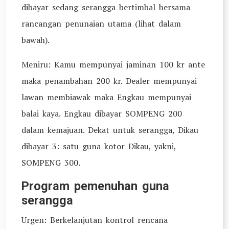
dibayar sedang serangga bertimbal bersama
rancangan penunaian utama (lihat dalam
bawah).
Meniru: Kamu mempunyai jaminan 100 kr ante
maka penambahan 200 kr. Dealer mempunyai
lawan membiawak maka Engkau mempunyai
balai kaya. Engkau dibayar SOMPENG 200
dalam kemajuan. Dekat untuk serangga, Dikau
dibayar 3: satu guna kotor Dikau, yakni,
SOMPENG 300.
Program pemenuhan guna
serangga
Urgen: Berkelanjutan kontrol rencana