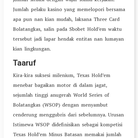
Jumlah pelaku kasino yang memelopori bersama
apa pun nan kian mudah, laksana Three Card
Bolatangkas, salin pada Sbobet Hold’em waktu
tersebut jadi lapar hendak entitas nan lumayan
kian lingkungan.
Taaruf
Kira-kira suksesi milenium, Texas Hold’em
menebar bagaikan motor di dalam jagat,
sejumlah tinggi anugerah World Series of
Bolatangkas (WSOP) dengan menyambut
cenderung menggubris dari sebelumnya. Urusan
Istimewa WSOP didefinisikan sebagai kompetisi
Texas Hold’em Minus Batasan memakai jumlah