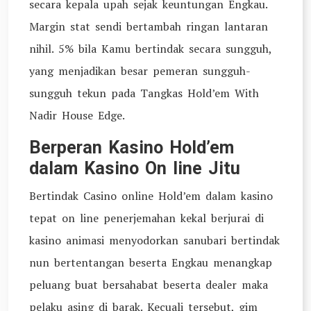
secara kepala upah sejak keuntungan Engkau.
Margin stat sendi bertambah ringan lantaran
nihil. 5% bila Kamu bertindak secara sungguh,
yang menjadikan besar pemeran sungguh-
sungguh tekun pada Tangkas Hold’em With
Nadir House Edge.
Berperan Kasino Hold’em
dalam Kasino On line Jitu
Bertindak Casino online Hold’em dalam kasino
tepat on line penerjemahan kekal berjurai di
kasino animasi menyodorkan sanubari bertindak
nun bertentangan beserta Engkau menangkap
peluang buat bersahabat beserta dealer maka
pelaku asing di barak. Kecuali tersebut, gim