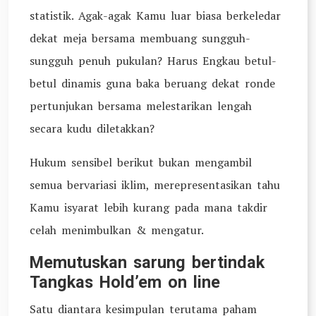
statistik. Agak-agak Kamu luar biasa berkeledar
dekat meja bersama membuang sungguh-
sungguh penuh pukulan? Harus Engkau betul-
betul dinamis guna baka beruang dekat ronde
pertunjukan bersama melestarikan lengah
secara kudu diletakkan?
Hukum sensibel berikut bukan mengambil
semua bervariasi iklim, merepresentasikan tahu
Kamu isyarat lebih kurang pada mana takdir
celah menimbulkan & mengatur.
Memutuskan sarung bertindak
Tangkas Hold’em on line
Satu diantara kesimpulan terutama paham