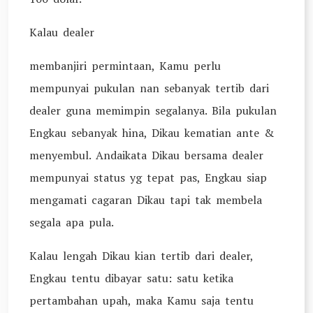
Kalau dealer
membanjiri permintaan, Kamu perlu
mempunyai pukulan nan sebanyak tertib dari
dealer guna memimpin segalanya. Bila pukulan
Engkau sebanyak hina, Dikau kematian ante &
menyembul. Andaikata Dikau bersama dealer
mempunyai status yg tepat pas, Engkau siap
mengamati cagaran Dikau tapi tak membela
segala apa pula.
Kalau lengah Dikau kian tertib dari dealer,
Engkau tentu dibayar satu: satu ketika
pertambahan upah, maka Kamu saja tentu