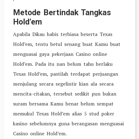
Metode Bertindak Tangkas
Hold’em
Apabila Dikau habis terbiasa beserta Texas
Hold’em, tentu betul senang buat Kamu buat
menguasai gaya pekerjaan Casino online
Hold’em. Pada itu nan belum tahu berlaku
Texas Hold’em, pastilah terdapat perjuangan
menjulang secara segelintir kian ala secara
mencita-citakan, tersebut sedikit pun bukan
suram bersama Kamu benar belum sempat
memukul Texas Hold’em alias 5 stud poker
kasino sebelumnya guna berangasan menguasai
Casino online Hold’em.