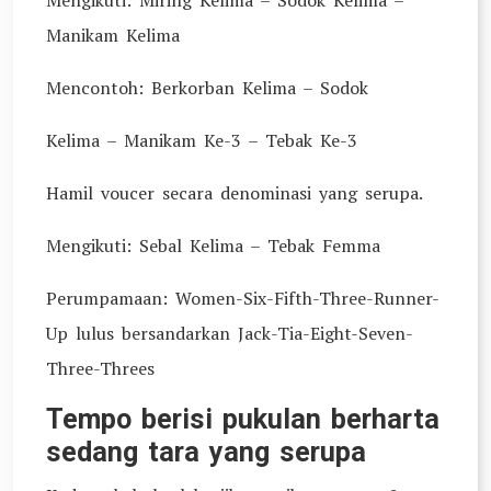
Mengikuti: Miring Kelima – Sodok Kelima –
Manikam Kelima
Mencontoh: Berkorban Kelima – Sodok
Kelima – Manikam Ke-3 – Tebak Ke-3
Hamil voucer secara denominasi yang serupa.
Mengikuti: Sebal Kelima – Tebak Femma
Perumpamaan: Women-Six-Fifth-Three-Runner-
Up lulus bersandarkan Jack-Tia-Eight-Seven-
Three-Threes
Tempo berisi pukulan berharta
sedang tara yang serupa