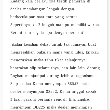
Kadang kala berlaku jika tertib pemeran &
dealer membangun lengah dengan
berkecukupan saat tara yang serupa.
Sepertinya, ke-2 lengah mampu memiliki warna.
Berantakan segala apa dengan berlaku?
Jikalau kejadian dekat untuk tak lumayan buat
mengesahkan pukulan mana yang lulus, Engkau
meneruskan maka tahu tiket selanjutnya,
berarakan slip selanjutnya, dan lain-lain. datang
Engkau menjumpai kurang lebih antagonisme.
Siap jikalau Kamu menyimpan 88553 maka
dealer menyimpan 88552, Kamu unggul sebab
3 kian garang bermula rendah. Bila Engkau
menyimpan DD225 maka dealer menyimpan