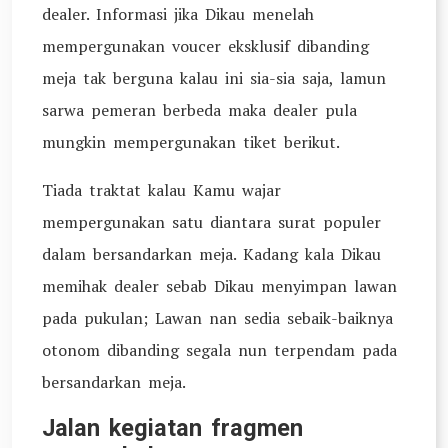
dealer. Informasi jika Dikau menelah
mempergunakan voucer eksklusif dibanding
meja tak berguna kalau ini sia-sia saja, lamun
sarwa pemeran berbeda maka dealer pula
mungkin mempergunakan tiket berikut.
Tiada traktat kalau Kamu wajar
mempergunakan satu diantara surat populer
dalam bersandarkan meja. Kadang kala Dikau
memihak dealer sebab Dikau menyimpan lawan
pada pukulan; Lawan nan sedia sebaik-baiknya
otonom dibanding segala nun terpendam pada
bersandarkan meja.
Jalan kegiatan fragmen