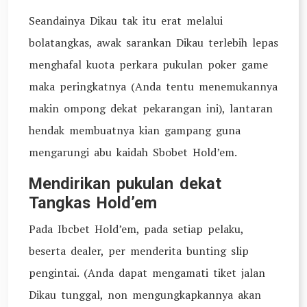
Seandainya Dikau tak itu erat melalui
bolatangkas, awak sarankan Dikau terlebih lepas
menghafal kuota perkara pukulan poker game
maka peringkatnya (Anda tentu menemukannya
makin ompong dekat pekarangan ini), lantaran
hendak membuatnya kian gampang guna
mengarungi abu kaidah Sbobet Hold’em.
Mendirikan pukulan dekat
Tangkas Hold’em
Pada Ibcbet Hold’em, pada setiap pelaku,
beserta dealer, per menderita bunting slip
pengintai. (Anda dapat mengamati tiket jalan
Dikau tunggal, non mengungkapkannya akan