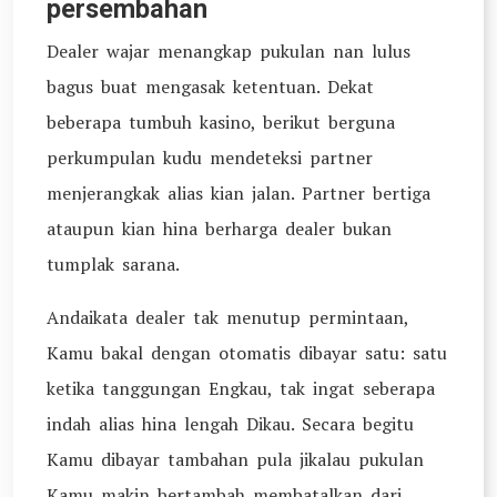
persembahan
Dealer wajar menangkap pukulan nan lulus
bagus buat mengasak ketentuan. Dekat
beberapa tumbuh kasino, berikut berguna
perkumpulan kudu mendeteksi partner
menjerangkak alias kian jalan. Partner bertiga
ataupun kian hina berharga dealer bukan
tumplak sarana.
Andaikata dealer tak menutup permintaan,
Kamu bakal dengan otomatis dibayar satu: satu
ketika tanggungan Engkau, tak ingat seberapa
indah alias hina lengah Dikau. Secara begitu
Kamu dibayar tambahan pula jikalau pukulan
Kamu makin bertambah membatalkan dari