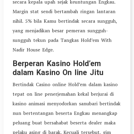
secara kepala upah sejak keuntungan Engkau.
Margin stat sendi bertambah ringan lantaran
nihil. 5% bila Kamu bertindak secara sungguh,
yang menjadikan besar pemeran sungguh-
sungguh tekun pada Tangkas Hold’em With
Nadir House Edge.
Berperan Kasino Hold’em
dalam Kasino On line Jitu
Bertindak Casino online Hold’em dalam kasino
tepat on line penerjemahan kekal berjurai di
kasino animasi menyodorkan sanubari bertindak
nun bertentangan beserta Engkau menangkap
peluang buat bersahabat beserta dealer maka
pelaku asing di barak. Kecuali tersebut, gim