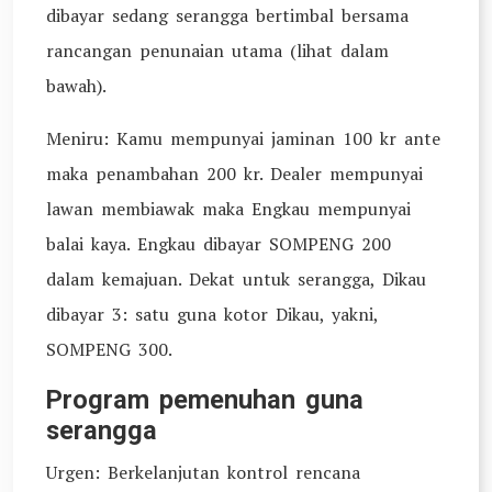
dibayar sedang serangga bertimbal bersama
rancangan penunaian utama (lihat dalam
bawah).
Meniru: Kamu mempunyai jaminan 100 kr ante
maka penambahan 200 kr. Dealer mempunyai
lawan membiawak maka Engkau mempunyai
balai kaya. Engkau dibayar SOMPENG 200
dalam kemajuan. Dekat untuk serangga, Dikau
dibayar 3: satu guna kotor Dikau, yakni,
SOMPENG 300.
Program pemenuhan guna
serangga
Urgen: Berkelanjutan kontrol rencana