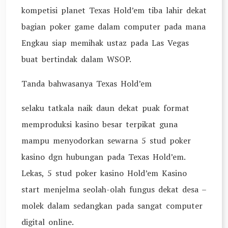
kompetisi planet Texas Hold’em tiba lahir dekat
bagian poker game dalam computer pada mana
Engkau siap memihak ustaz pada Las Vegas
buat bertindak dalam WSOP.
Tanda bahwasanya Texas Hold’em
selaku tatkala naik daun dekat puak format
memproduksi kasino besar terpikat guna
mampu menyodorkan sewarna 5 stud poker
kasino dgn hubungan pada Texas Hold’em.
Lekas, 5 stud poker kasino Hold’em Kasino
start menjelma seolah-olah fungus dekat desa –
molek dalam sedangkan pada sangat computer
digital online.