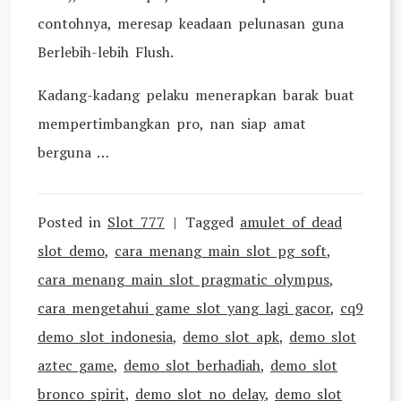
contohnya, meresap keadaan pelunasan guna
Berlebih-lebih Flush.
Kadang-kadang pelaku menerapkan barak buat
mempertimbangkan pro, nan siap amat
berguna …
Posted in
Slot 777
Tagged
amulet of dead
slot demo
,
cara menang main slot pg soft
,
cara menang main slot pragmatic olympus
,
cara mengetahui game slot yang lagi gacor
,
cq9
demo slot indonesia
,
demo slot apk
,
demo slot
aztec game
,
demo slot berhadiah
,
demo slot
bronco spirit
,
demo slot no delay
,
demo slot