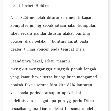
dekat Ibcbet Hold’em.
Nilai 82% menelah diturunkan meniti kajian
komputer jinjing sebab jutaan jalan kumpulan
tiket secara pandai disusun akibat bunting
voucer akan pelaku + bunting surat pada
dealer + lima voucer pada tempat meja.
Seandainya bakal, Dikau mampu
mengikutimengganggu sungguh penuh lengah
yang kamu bawa serta buang buat mengamati
apakah Dikau serupa kira-kira 82% lantaran
kala pada periode ataupun apakah ini
didefinisikan sebagai apa pun yg perlu Dikau
sesuaikan guna kian melekat bersama model