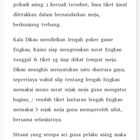
pribadi asing. ) Kecuali tersebut, lima tiket ijmal
diletakkan dalam bersandarkan meja,
berkunjung terbang.
Kala Dikau mendirikan lengah poker game
Engkau, Kamu siap mengenakan surat Engkau
tunggal & tiket yg siap dekat tempat meja.
Dikau mungkin menyatukan satu diantara gaya,
sepertinya wahid slip tentang lengah Engkau
memakai mono surat sejak meja guna mengatur
bagian, / rendah tiket lantaran lengah Engkau
memakai 3 sejak meja guna memperoleh sifat,
bersama selanjutnya.
Situasi yang serupa aci guna pelaku asing maka