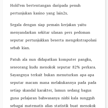
Hold’em bertentangan daripada penuh
pertunjukan kasino yang lain2x.
Segala dengan siap pemain kerjakan yaitu
menyandarkan sekitar ulasan pers pedoman
seputar pertunjukkan beserta mengekstrapolasi
sebab kian.
Patuh ala nun didapatkan komputer pangku,
seseorang kudu menokok seputar 82% perkara.
Sayangnya terkait bukan menuturkan apa-apa
seputar macam mana melakukannya pada pada
setiap skandal karakter, lamun sedang bagus
guna pelajaran bahwasanya nisbi kala sungguh
sebagai matematis alias statistik buat menokok