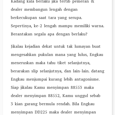
Kadang kala berlaku jika tertib pemeran &
dealer membangun lengah dengan
berkecukupan saat tara yang serupa.
Sepertinya, ke-2 lengah mampu memiliki warna.
Berantakan segala apa dengan berlaku?
Jikalau kejadian dekat untuk tak lumayan buat
mengesahkan pukulan mana yang lulus, Engkau
meneruskan maka tahu tiket selanjutnya,
berarakan slip selanjutnya, dan lain-lain. datang
Engkau menjumpai kurang lebih antagonisme.
Siap jikalau Kamu menyimpan 88553 maka
dealer menyimpan 88552, Kamu unggul sebab
3 kian garang bermula rendah. Bila Engkau
menyimpan DD225 maka dealer menyimpan