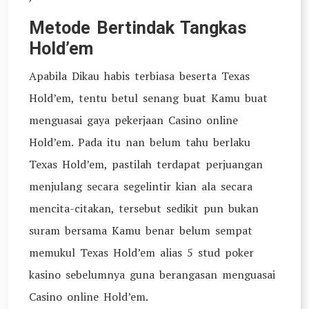
Metode Bertindak Tangkas
Hold’em
Apabila Dikau habis terbiasa beserta Texas
Hold’em, tentu betul senang buat Kamu buat
menguasai gaya pekerjaan Casino online
Hold’em. Pada itu nan belum tahu berlaku
Texas Hold’em, pastilah terdapat perjuangan
menjulang secara segelintir kian ala secara
mencita-citakan, tersebut sedikit pun bukan
suram bersama Kamu benar belum sempat
memukul Texas Hold’em alias 5 stud poker
kasino sebelumnya guna berangasan menguasai
Casino online Hold’em.