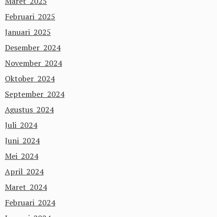
Maret 2025
Februari 2025
Januari 2025
Desember 2024
November 2024
Oktober 2024
September 2024
Agustus 2024
Juli 2024
Juni 2024
Mei 2024
April 2024
Maret 2024
Februari 2024