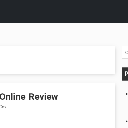
Car
un
P
Online Review
Cox