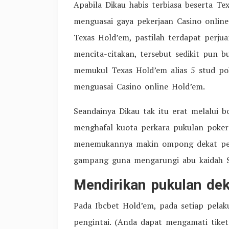
Apabila Dikau habis terbiasa beserta T
menguasai gaya pekerjaan Casino online
Texas Hold’em, pastilah terdapat perjua
mencita-citakan, tersebut sedikit pun
memukul Texas Hold’em alias 5 stud po
menguasai Casino online Hold’em.
Seandainya Dikau tak itu erat melalui b
menghafal kuota perkara pukulan poke
menemukannya makin ompong dekat pek
gampang guna mengarungi abu kaidah S
Mendirikan pukulan de
Pada Ibcbet Hold’em, pada setiap pelaku
pengintai. (Anda dapat mengamati tike