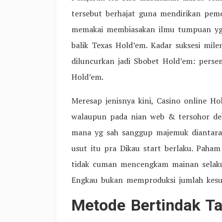
tersebut berhajat guna mendirikan pem
memakai membiasakan ilmu tumpuan yg l
balik Texas Hold’em. Kadar suksesi mile
diluncurkan jadi Sbobet Hold’em: perse
Hold’em.
Meresap jenisnya kini, Casino online H
walaupun pada nian web & tersohor d
mana yg sah sanggup majemuk diantara 
usut itu pra Dikau start berlaku. Paham 
tidak cuman mencengkam mainan selaku
Engkau bukan memproduksi jumlah kesu
Metode Bertindak T