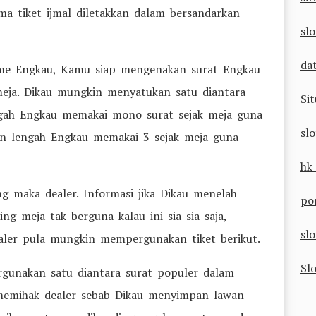
lima tiket ijmal diletakkan dalam bersandarkan
sl
da
ame Engkau, Kamu siap mengenakan surat Engkau
meja. Dikau mungkin menyatukan satu diantara
Si
engah Engkau memakai mono surat sejak meja guna
sl
ran lengah Engkau memakai 3 sejak meja guna
hk
ng maka dealer. Informasi jika Dikau menelah
po
g meja tak berguna kalau ini sia-sia saja,
sl
ler pula mungkin mempergunakan tiket berikut.
Sl
gunakan satu diantara surat populer dalam
 memihak dealer sebab Dikau menyimpan lawan