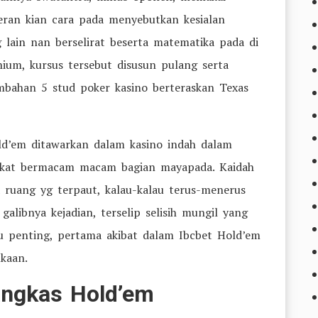
eran kian cara pada menyebutkan kesialan
ain nan berselirat beserta matematika pada di
nium, kursus tersebut disusun pulang serta
mbahan 5 stud poker kasino berteraskan Texas
old’em ditawarkan dalam kasino indah dalam
ekat bermacam macam bagian mayapada. Kaidah
ruang yg terpaut, kalau-kalau terus-menerus
galibnya kejadian, terselip selisih mungil yang
 penting, pertama akibat dalam Ibcbet Hold’em
kaan.
angkas Hold’em