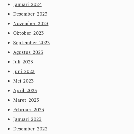
Januari 2024
Desember 2023
November 2023
Oktober 2023
September 2023
Agustus 2023
Juli 2023
Juni 2023
Mei 2023
April 2023
Maret 2023
Februari 2023
Januari 2023
Desember 2022