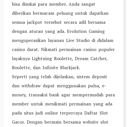
bisa disukai para member. Anda sangat
diberikan bermacam peluang untuk dapatkan
semua jackpot tersebut secara adil bersama
dengan aturan yang ada. Evolution Gaming
mengoperasikan layanan Live Studio di didalam
casino darat. Nikmati permainan casino populer
layaknya Lightning Roulette, Dream Catcher,
Roulette, dan Infinite Blackjack.
Seperti yang telah dijelaskan, sistem deposit
dan withdraw dapat menggunakan pulsa, e-
money, transaksi bank agar mempermudah para
member untuk menikmati permainan yang ada
pada situs judi online terpercaya Daftar Slot
Gacor. Dengan bermain bersama website slot