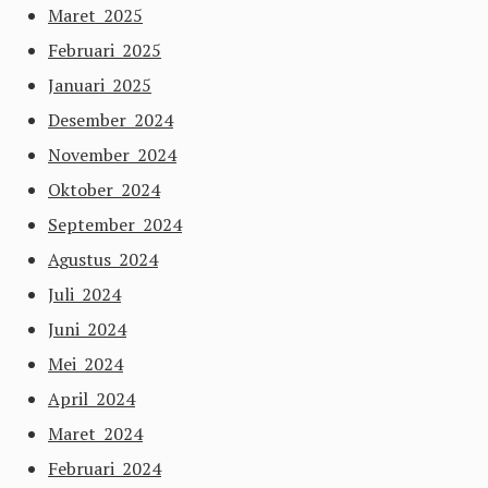
Maret 2025
Februari 2025
Januari 2025
Desember 2024
November 2024
Oktober 2024
September 2024
Agustus 2024
Juli 2024
Juni 2024
Mei 2024
April 2024
Maret 2024
Februari 2024