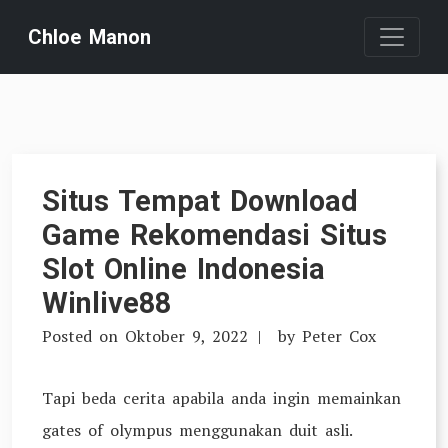
Skip
Chloe Manon
to
content
Situs Tempat Download
Game Rekomendasi Situs
Slot Online Indonesia
Winlive88
Posted on
Oktober 9, 2022
by
Peter Cox
Tapi beda cerita apabila anda ingin memainkan
gates of olympus menggunakan duit asli.