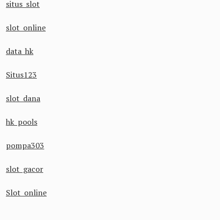
situs slot
slot online
data hk
Situs123
slot dana
hk pools
pompa303
slot gacor
Slot online