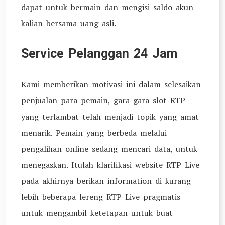
dapat untuk bermain dan mengisi saldo akun
kalian bersama uang asli.
Service Pelanggan 24 Jam
Kami memberikan motivasi ini dalam selesaikan
penjualan para pemain, gara-gara slot RTP
yang terlambat telah menjadi topik yang amat
menarik. Pemain yang berbeda melalui
pengalihan online sedang mencari data, untuk
menegaskan. Itulah klarifikasi website RTP Live
pada akhirnya berikan information di kurang
lebih beberapa lereng RTP Live pragmatis
untuk mengambil ketetapan untuk buat