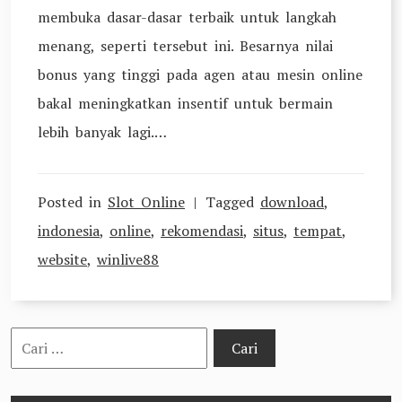
membuka dasar-dasar terbaik untuk langkah
menang, seperti tersebut ini. Besarnya nilai
bonus yang tinggi pada agen atau mesin online
bakal meningkatkan insentif untuk bermain
lebih banyak lagi.…
Posted in
Slot Online
Tagged
download
,
indonesia
,
online
,
rekomendasi
,
situs
,
tempat
,
website
,
winlive88
Cari
untuk: