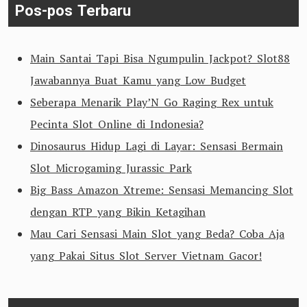
Pos-pos Terbaru
Main Santai Tapi Bisa Ngumpulin Jackpot? Slot88
Jawabannya Buat Kamu yang Low Budget
Seberapa Menarik Play’N Go Raging Rex untuk
Pecinta Slot Online di Indonesia?
Dinosaurus Hidup Lagi di Layar: Sensasi Bermain
Slot Microgaming Jurassic Park
Big Bass Amazon Xtreme: Sensasi Memancing Slot
dengan RTP yang Bikin Ketagihan
Mau Cari Sensasi Main Slot yang Beda? Coba Aja
yang Pakai Situs Slot Server Vietnam Gacor!