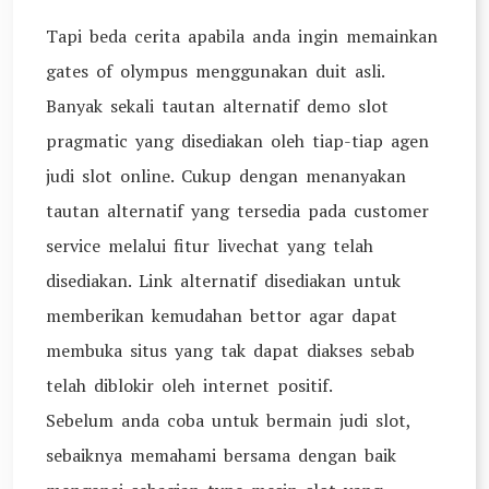
Tapi beda cerita apabila anda ingin memainkan
gates of olympus menggunakan duit asli.
Banyak sekali tautan alternatif demo slot
pragmatic yang disediakan oleh tiap-tiap agen
judi slot online. Cukup dengan menanyakan
tautan alternatif yang tersedia pada customer
service melalui fitur livechat yang telah
disediakan. Link alternatif disediakan untuk
memberikan kemudahan bettor agar dapat
membuka situs yang tak dapat diakses sebab
telah diblokir oleh internet positif.
Sebelum anda coba untuk bermain judi slot,
sebaiknya memahami bersama dengan baik