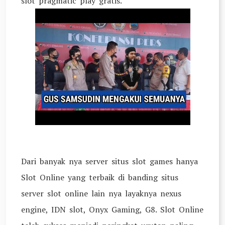
slot pragmatic play gratis.
Dari banyak nya server situs slot games hanya
Slot Online yang terbaik di banding situs
server slot online lain nya layaknya nexus
engine, IDN slot, Onyx Gaming, G8. Slot Online