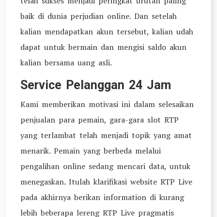
telah sukses menjadi peringkat urutan paling
baik di dunia perjudian online. Dan setelah
kalian mendapatkan akun tersebut, kalian udah
dapat untuk bermain dan mengisi saldo akun
kalian bersama uang asli.
Service Pelanggan 24 Jam
Kami memberikan motivasi ini dalam selesaikan
penjualan para pemain, gara-gara slot RTP
yang terlambat telah menjadi topik yang amat
menarik. Pemain yang berbeda melalui
pengalihan online sedang mencari data, untuk
menegaskan. Itulah klarifikasi website RTP Live
pada akhirnya berikan information di kurang
lebih beberapa lereng RTP Live pragmatis