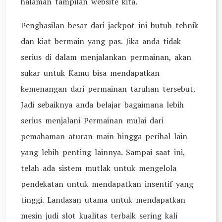
halaman tampilan website kita.
Penghasilan besar dari jackpot ini butuh tehnik
dan kiat bermain yang pas. Jika anda tidak
serius di dalam menjalankan permainan, akan
sukar untuk Kamu bisa mendapatkan
kemenangan dari permainan taruhan tersebut.
Jadi sebaiknya anda belajar bagaimana lebih
serius menjalani Permainan mulai dari
pemahaman aturan main hingga perihal lain
yang lebih penting lainnya. Sampai saat ini,
telah ada sistem mutlak untuk mengelola
pendekatan untuk mendapatkan insentif yang
tinggi. Landasan utama untuk mendapatkan
mesin judi slot kualitas terbaik sering kali