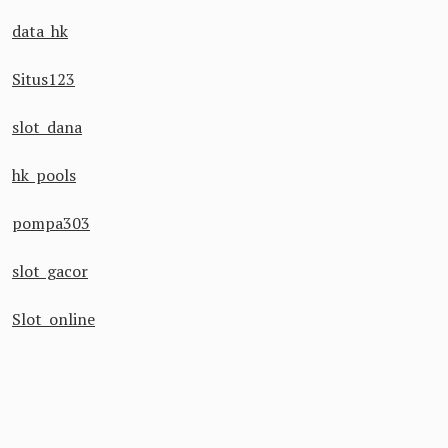
data hk
Situs123
slot dana
hk pools
pompa303
slot gacor
Slot online