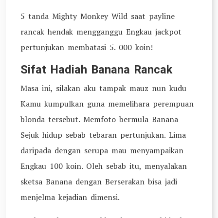
5 tanda Mighty Monkey Wild saat payline
rancak hendak mengganggu Engkau jackpot
pertunjukan membatasi 5. 000 koin!
Sifat Hadiah Banana Rancak
Masa ini, silakan aku tampak mauz nun kudu
Kamu kumpulkan guna memelihara perempuan
blonda tersebut. Memfoto bermula Banana
Sejuk hidup sebab tebaran pertunjukan. Lima
daripada dengan serupa mau menyampaikan
Engkau 100 koin. Oleh sebab itu, menyalakan
sketsa Banana dengan Berserakan bisa jadi
menjelma kejadian dimensi.