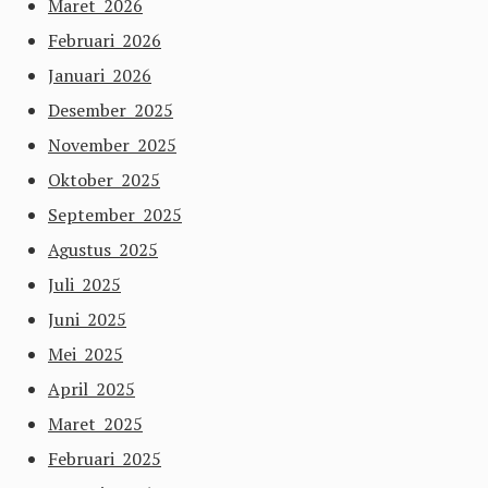
Maret 2026
Februari 2026
Januari 2026
Desember 2025
November 2025
Oktober 2025
September 2025
Agustus 2025
Juli 2025
Juni 2025
Mei 2025
April 2025
Maret 2025
Februari 2025