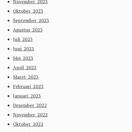
November 2023
Oktober 2023
September 2023
Agustus 2023
Juli 2023
Juni 2023
Mei 2023
April 2023
Maret 2023
Februari 2023
Januari 2023
Desember 2022
November 2022
Oktober 2022