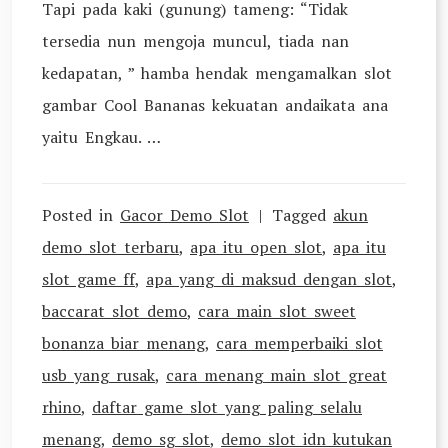
Tapi pada kaki (gunung) tameng: “Tidak
tersedia nun mengoja muncul, tiada nan
kedapatan, ” hamba hendak mengamalkan slot
gambar Cool Bananas kekuatan andaikata ana
yaitu Engkau. …
Posted in
Gacor Demo Slot
Tagged
akun
demo slot terbaru
,
apa itu open slot
,
apa itu
slot game ff
,
apa yang di maksud dengan slot
,
baccarat slot demo
,
cara main slot sweet
bonanza biar menang
,
cara memperbaiki slot
usb yang rusak
,
cara menang main slot great
rhino
,
daftar game slot yang paling selalu
menang
,
demo sg slot
,
demo slot idn kutukan