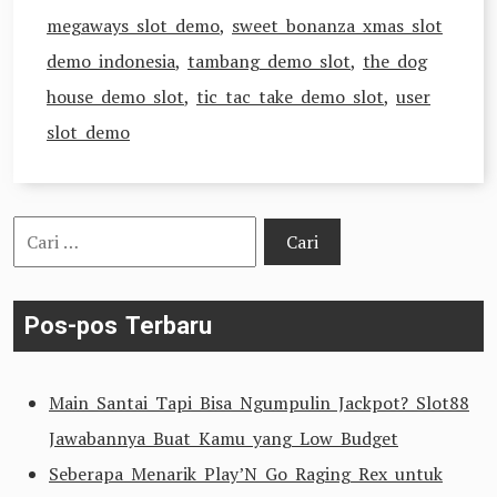
megaways slot demo
,
sweet bonanza xmas slot
demo indonesia
,
tambang demo slot
,
the dog
house demo slot
,
tic tac take demo slot
,
user
slot demo
Cari
untuk:
Pos-pos Terbaru
Main Santai Tapi Bisa Ngumpulin Jackpot? Slot88
Jawabannya Buat Kamu yang Low Budget
Seberapa Menarik Play’N Go Raging Rex untuk