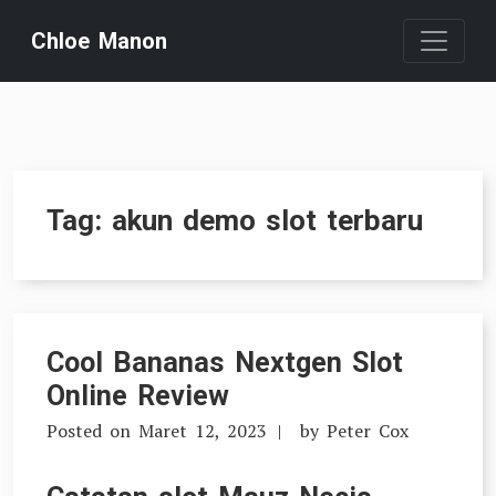
Skip
Chloe Manon
to
content
Tag:
akun demo slot terbaru
Cool Bananas Nextgen Slot
Online Review
Posted on
Maret 12, 2023
by
Peter Cox