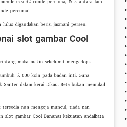
 mendeteksi 32 ronde percuma, & 5 antara lain
nde percuma!
 lulus digandakan berisi jasmani persen.
nai slot gambar Cool
rintang maka makin sekelumit mengadopsi.
umbuh 5. 000 koin pada badan inti. Guna
ruk Santer dalam kerai Dikau. Beta bukan memukul
k tersedia nun mengoja muncul, tiada nan
n slot gambar Cool Bananas kekuatan andaikata