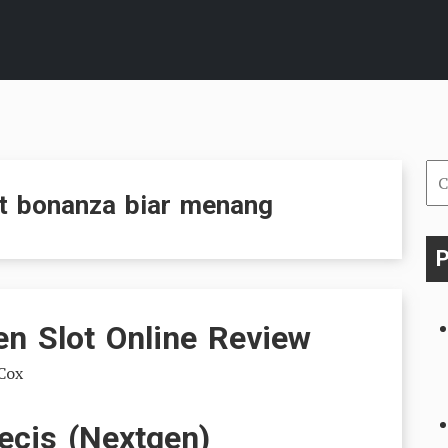
Car
et bonanza biar menang
un
P
n Slot Online Review
Cox
ecis (Nextgen)