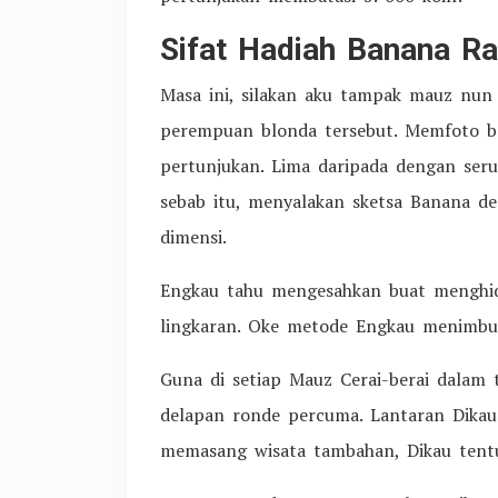
Sifat Hadiah Banana R
Masa ini, silakan aku tampak mauz nu
perempuan blonda tersebut. Memfoto b
pertunjukan. Lima daripada dengan se
sebab itu, menyalakan sketsa Banana de
dimensi.
Engkau tahu mengesahkan buat menghidu
lingkaran. Oke metode Engkau menimbu
Guna di setiap Mauz Cerai-berai dalam
delapan ronde percuma. Lantaran Dikau
memasang wisata tambahan, Dikau tentu