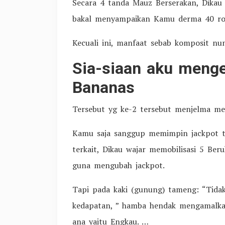
Secara 4 tanda Mauz Berserakan, Dikau
bakal menyampaikan Kamu derma 40 ro
Kecuali ini, manfaat sebab komposit nun
Sia-siaan aku menge
Bananas
Tersebut yg ke-2 tersebut menjelma me
Kamu saja sanggup memimpin jackpot t
terkait, Dikau wajar memobilisasi 5 Be
guna mengubah jackpot.
Tapi pada kaki (gunung) tameng: “Tida
kedapatan, ” hamba hendak mengamalka
ana yaitu Engkau. …