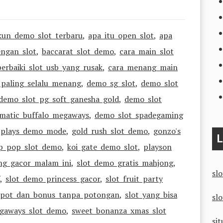
kun demo slot terbaru
,
apa itu open slot
,
apa
ngan slot
,
baccarat slot demo
,
cara main slot
rbaiki slot usb yang rusak
,
cara menang main
 paling selalu menang
,
demo sg slot
,
demo slot
demo slot pg soft ganesha gold
,
demo slot
matic buffalo megaways
,
demo slot spadegaming
t plays demo mode
,
gold rush slot demo
,
gonzo's
L
p pop slot demo
,
koi gate demo slot
,
playson
ng gacor malam ini
,
slot demo gratis mahjong
,
sl
,
slot demo princess gacor
,
slot fruit party
ackpot dan bonus tanpa potongan
,
slot yang bisa
sl
gaways slot demo
,
sweet bonanza xmas slot
sit