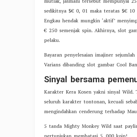
mutlak, jasmani tersebut mempunyai 25
sedikitnya $€ 0, 01 maka teratas $€ 10 
Engkau hendak mungkin ‘aktif’ menyimp
€ 250 semenjak spin. Akhirnya, slot ga
pelaku.
Bayaran penyelesaian imajiner sejumlah
Varians dibanding slot gambar Cool Ba
Sinyal bersama pemen
Karakter Kera Kosen yakni sinyal Wild.
seluruh karakter tontonan, kecuali seb
mengindahkan cenderung terhadap Mau
5 tanda Mighty Monkey Wild saat payl
pertunjukan membatasi 5. 000 koin!