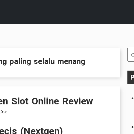
Car
ng paling selalu menang
un
P
n Slot Online Review
Cox
ecis (Nextgen)