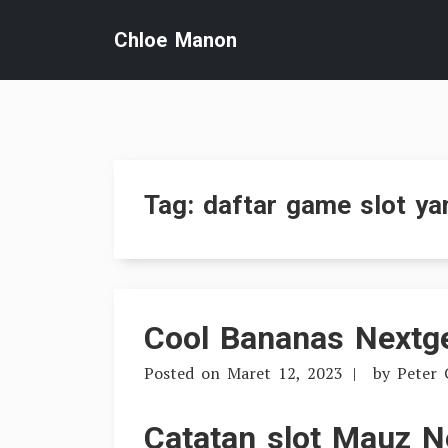
Skip
Chloe Manon
to
content
Tag:
daftar game slot ya
Cool Bananas Nextge
Posted on
Maret 12, 2023
by
Peter 
Catatan slot Mauz N