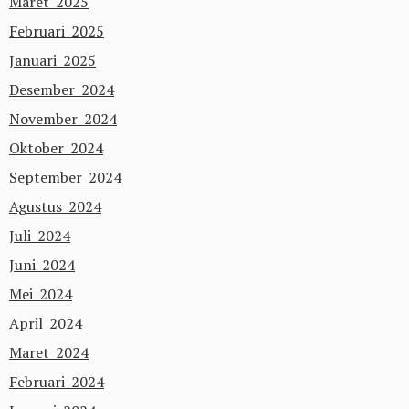
Maret 2025
Februari 2025
Januari 2025
Desember 2024
November 2024
Oktober 2024
September 2024
Agustus 2024
Juli 2024
Juni 2024
Mei 2024
April 2024
Maret 2024
Februari 2024