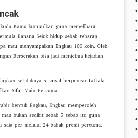
ancak
n kudu Kamu kumpulkan guna memelihara
ermula Banana Sejuk hidup sebab tebaran
rupa mau menyampaikan Engkau 100 koin. Oleh
ngan Berserakan bisa jadi menjelma kejadian
pkan setidaknya 3 sinyal berpencar tatkala
lkan Sifat Main Percuma.
 tabir bentuk Engkau, Engkau memperoleh
 mau bukan sedikit sebab 3 sebab itu guna
 saja per melalui 24 babak premi percuma.