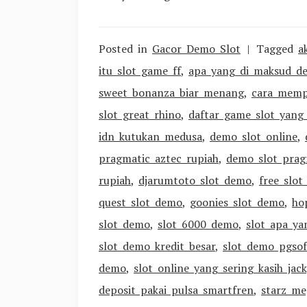
Posted in
Gacor Demo Slot
Tagged
a
itu slot game ff
,
apa yang di maksud de
sweet bonanza biar menang
,
cara mempe
slot great rhino
,
daftar game slot yang
idn kutukan medusa
,
demo slot online
,
pragmatic aztec rupiah
,
demo slot prag
rupiah
,
djarumtoto slot demo
,
free slo
quest slot demo
,
goonies slot demo
,
ho
slot demo
,
slot 6000 demo
,
slot apa ya
slot demo kredit besar
,
slot demo pgsof
demo
,
slot online yang sering kasih j
deposit pakai pulsa smartfren
,
starz me