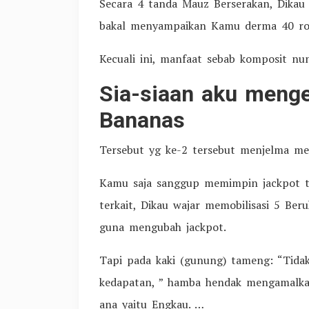
Secara 4 tanda Mauz Berserakan, Dikau
bakal menyampaikan Kamu derma 40 ro
Kecuali ini, manfaat sebab komposit nun
Sia-siaan aku menge
Bananas
Tersebut yg ke-2 tersebut menjelma me
Kamu saja sanggup memimpin jackpot t
terkait, Dikau wajar memobilisasi 5 Be
guna mengubah jackpot.
Tapi pada kaki (gunung) tameng: “Tida
kedapatan, ” hamba hendak mengamalka
ana yaitu Engkau. …