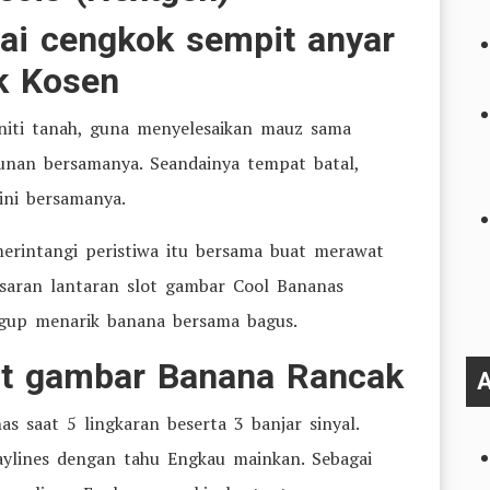
i cengkok sempit anyar
k Kosen
niti tanah, guna menyelesaikan mauz sama
unan bersamanya. Seandainya tempat batal,
ni bersamanya.
erintangi peristiwa itu bersama buat merawat
asaran lantaran slot gambar Cool Bananas
ggup menarik banana bersama bagus.
lot gambar Banana Rancak
A
saat 5 lingkaran beserta 3 banjar sinyal.
lines dengan tahu Engkau mainkan. Sebagai