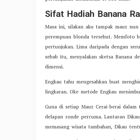
Sifat Hadiah Banana R
Masa ini, silakan aku tampak mauz nu
perempuan blonda tersebut. Memfoto b
pertunjukan. Lima daripada dengan se
sebab itu, menyalakan sketsa Banana de
dimensi.
Engkau tahu mengesahkan buat menghidu
lingkaran. Oke metode Engkau menimbu
Guna di setiap Mauz Cerai-berai dalam
delapan ronde percuma. Lantaran Dikau
memasang wisata tambahan, Dikau tentu