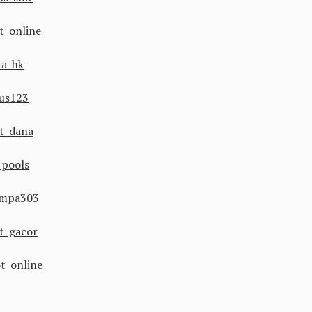
ot online
ta hk
tus123
ot dana
 pools
mpa303
ot gacor
ot online