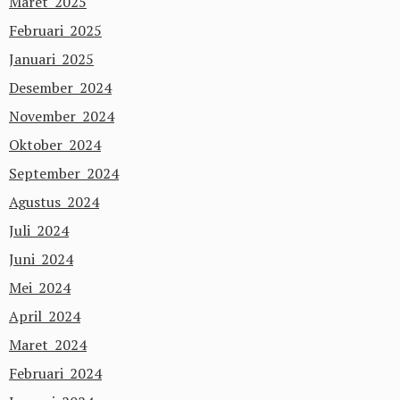
Maret 2025
Februari 2025
Januari 2025
Desember 2024
November 2024
Oktober 2024
September 2024
Agustus 2024
Juli 2024
Juni 2024
Mei 2024
April 2024
Maret 2024
Februari 2024