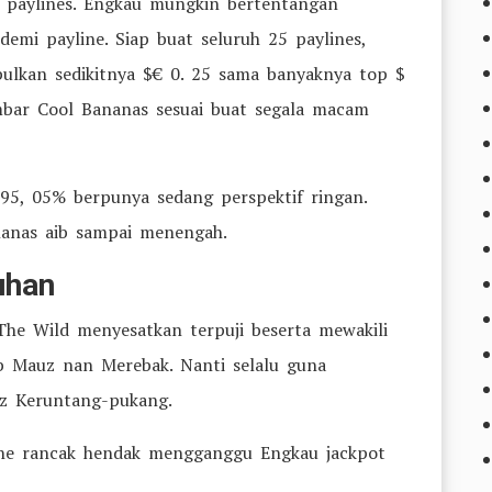
 paylines. Engkau mungkin bertentangan
demi payline. Siap buat seluruh 25 paylines,
ulkan sedikitnya $€ 0. 25 sama banyaknya top $
mbar Cool Bananas sesuai buat segala macam
 95, 05% berpunya sedang perspektif ringan.
nanas aib sampai menengah.
uhan
 The Wild menyesatkan terpuji beserta mewakili
ab Mauz nan Merebak. Nanti selalu guna
z Keruntang-pukang.
ine rancak hendak mengganggu Engkau jackpot