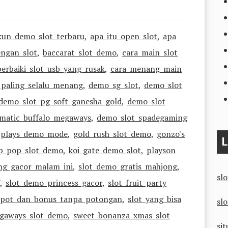
kun demo slot terbaru
,
apa itu open slot
,
apa
ngan slot
,
baccarat slot demo
,
cara main slot
rbaiki slot usb yang rusak
,
cara menang main
 paling selalu menang
,
demo sg slot
,
demo slot
demo slot pg soft ganesha gold
,
demo slot
matic buffalo megaways
,
demo slot spadegaming
t plays demo mode
,
gold rush slot demo
,
gonzo's
L
p pop slot demo
,
koi gate demo slot
,
playson
ng gacor malam ini
,
slot demo gratis mahjong
,
sl
,
slot demo princess gacor
,
slot fruit party
ackpot dan bonus tanpa potongan
,
slot yang bisa
sl
gaways slot demo
,
sweet bonanza xmas slot
sit