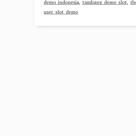
demo indonesia
,
tambang demo slot
,
th
user slot demo