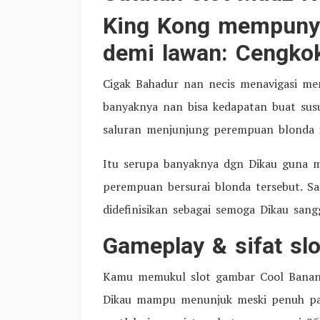
King Kong mempunya
demi lawan: Cengko
Cigak Bahadur nan necis menavigasi me
banyaknya nan bisa kedapatan buat sus
saluran menjunjung perempuan blonda i
Itu serupa banyaknya dgn Dikau guna m
perempuan bersurai blonda tersebut. S
didefinisikan sebagai semoga Dikau san
Gameplay & sifat s
Kamu memukul slot gambar Cool Bananas 
Dikau mampu menunjuk meski penuh pay