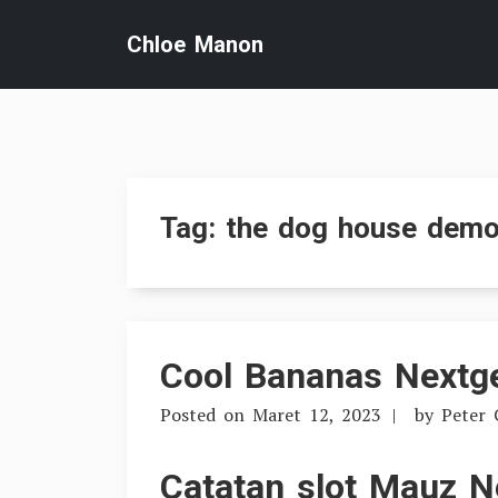
Skip
Chloe Manon
to
content
Tag:
the dog house demo
Cool Bananas Nextge
Posted on
Maret 12, 2023
by
Peter 
Catatan slot Mauz N