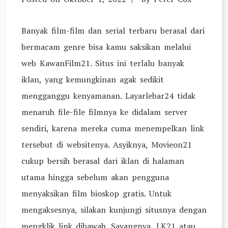
Banyak film-film dan serial terbaru berasal dari
bermacam genre bisa kamu saksikan melalui
web KawanFilm21. Situs ini terlalu banyak
iklan, yang kemungkinan agak sedikit
mengganggu kenyamanan. Layarlebar24 tidak
menaruh file-file filmnya ke didalam server
sendiri, karena mereka cuma menempelkan link
tersebut di websitenya. Asyiknya, Movieon21
cukup bersih berasal dari iklan di halaman
utama hingga sebelum akan pengguna
menyaksikan film bioskop gratis. Untuk
mengaksesnya, silakan kunjungi situsnya dengan
mengklik link dibawah. Sayangnya, LK21 atau