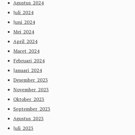
Agustus 2024
Juli 2024
Juni 2024
Mei 2024
April 2024
Maret 2024
Februari 2024
Januari 2024
Desember 2023
November 2023
Oktober 2023
September 2023
Agustus 2023
Juli 2023