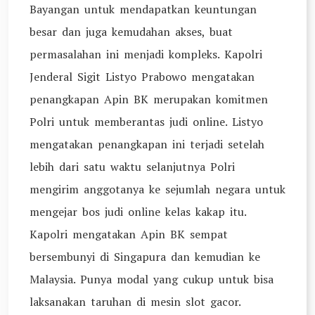
Bayangan untuk mendapatkan keuntungan
besar dan juga kemudahan akses, buat
permasalahan ini menjadi kompleks. Kapolri
Jenderal Sigit Listyo Prabowo mengatakan
penangkapan Apin BK merupakan komitmen
Polri untuk memberantas judi online. Listyo
mengatakan penangkapan ini terjadi setelah
lebih dari satu waktu selanjutnya Polri
mengirim anggotanya ke sejumlah negara untuk
mengejar bos judi online kelas kakap itu.
Kapolri mengatakan Apin BK sempat
bersembunyi di Singapura dan kemudian ke
Malaysia. Punya modal yang cukup untuk bisa
laksanakan taruhan di mesin slot gacor.