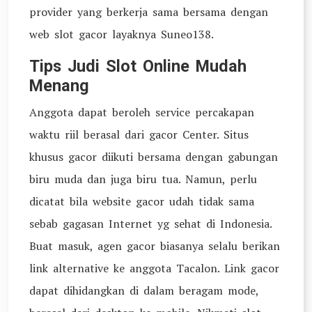
provider yang berkerja sama bersama dengan
web slot gacor layaknya Suneo138.
Tips Judi Slot Online Mudah
Menang
Anggota dapat beroleh service percakapan
waktu riil berasal dari gacor Center. Situs
khusus gacor diikuti bersama dengan gabungan
biru muda dan juga biru tua. Namun, perlu
dicatat bila website gacor udah tidak sama
sebab gagasan Internet yg sehat di Indonesia.
Buat masuk, agen gacor biasanya selalu berikan
link alternative ke anggota Tacalon. Link gacor
dapat dihidangkan di dalam beragam mode,