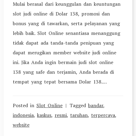
Mulai berasal dari keunggulan dan keuntungan
slot judi online di Dolar 138, promosi dan
bonus yang di tawarkan, serta pelayanan yang
lebih baik. Slot Online senantiasa menanggung
tidak dapat ada tanda-tanda penipuan yang
dapat merugikan member website judi online
ini. Jika Anda ingin bermain judi slot online
138 yang safe dan terjamin, Anda berada di
tempat yang tepat bersama Dolar 138.…
Posted in
Slot Online
Tagged
bandar
,
indonesia
,
kaskus
,
resmi
,
taruhan
,
terpercaya
,
website