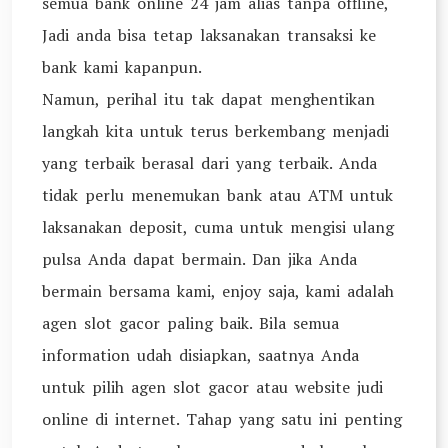
semua bank online 24 jam alias tanpa offline,
Jadi anda bisa tetap laksanakan transaksi ke
bank kami kapanpun.
Namun, perihal itu tak dapat menghentikan
langkah kita untuk terus berkembang menjadi
yang terbaik berasal dari yang terbaik. Anda
tidak perlu menemukan bank atau ATM untuk
laksanakan deposit, cuma untuk mengisi ulang
pulsa Anda dapat bermain. Dan jika Anda
bermain bersama kami, enjoy saja, kami adalah
agen slot gacor paling baik. Bila semua
information udah disiapkan, saatnya Anda
untuk pilih agen slot gacor atau website judi
online di internet. Tahap yang satu ini penting