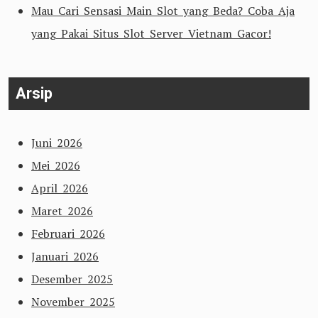
Mau Cari Sensasi Main Slot yang Beda? Coba Aja
yang Pakai Situs Slot Server Vietnam Gacor!
Arsip
Juni 2026
Mei 2026
April 2026
Maret 2026
Februari 2026
Januari 2026
Desember 2025
November 2025