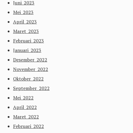
Juni 2023
Mei 2023
April 2023
Maret 2023
Februari 2023
Januari 2023
Desember 2022
November 2022
Oktober 2022
September 2022
Mei 2022
April 2022
Maret 2022
Februari 2022