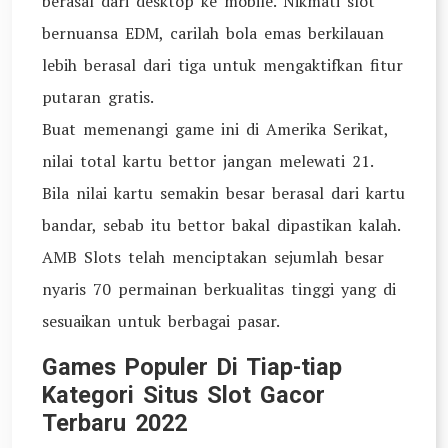
berasal dari desktop ke mobile. Nikmati slot
bernuansa EDM, carilah bola emas berkilauan
lebih berasal dari tiga untuk mengaktifkan fitur
putaran gratis.
Buat memenangi game ini di Amerika Serikat,
nilai total kartu bettor jangan melewati 21.
Bila nilai kartu semakin besar berasal dari kartu
bandar, sebab itu bettor bakal dipastikan kalah.
AMB Slots telah menciptakan sejumlah besar
nyaris 70 permainan berkualitas tinggi yang di
sesuaikan untuk berbagai pasar.
Games Populer Di Tiap-tiap
Kategori Situs Slot Gacor
Terbaru 2022