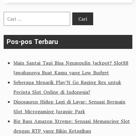
Cari
untuk:
Pos-pos Terbaru
Main Santai Tapi Bisa Ngumpulin Jackpot? Slot88
Jawabannya Buat Kamu yang Low Budget
Seberapa Menarik Play’N Go Raging Rex untuk
Pecinta Slot Online di Indonesia?
Dinosaurus Hidup Lagi di Layar: Sensasi Bermain
Slot Microgaming Jurassic Park
Big Bass Amazon Xtreme: Sensasi Memancing Slot
dengan RTP yang Bikin Ketagihan