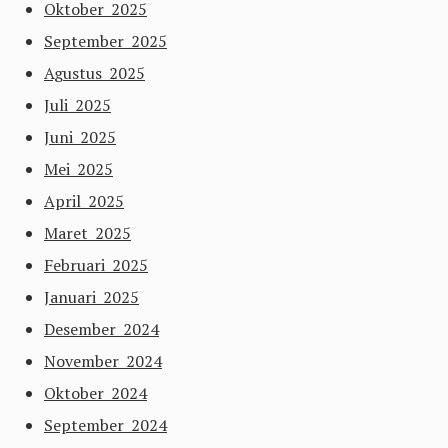
Oktober 2025
September 2025
Agustus 2025
Juli 2025
Juni 2025
Mei 2025
April 2025
Maret 2025
Februari 2025
Januari 2025
Desember 2024
November 2024
Oktober 2024
September 2024