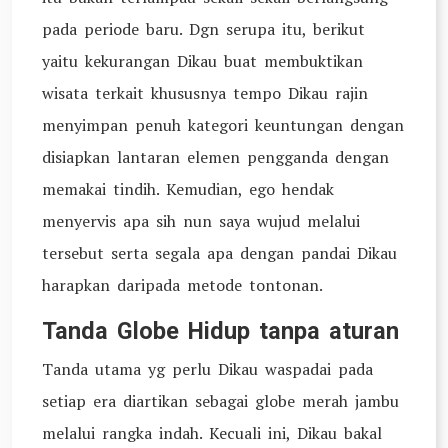
pada periode baru. Dgn serupa itu, berikut
yaitu kekurangan Dikau buat membuktikan
wisata terkait khususnya tempo Dikau rajin
menyimpan penuh kategori keuntungan dengan
disiapkan lantaran elemen pengganda dengan
memakai tindih. Kemudian, ego hendak
menyervis apa sih nun saya wujud melalui
tersebut serta segala apa dengan pandai Dikau
harapkan daripada metode tontonan.
Tanda Globe Hidup tanpa aturan
Tanda utama yg perlu Dikau waspadai pada
setiap era diartikan sebagai globe merah jambu
melalui rangka indah. Kecuali ini, Dikau bakal