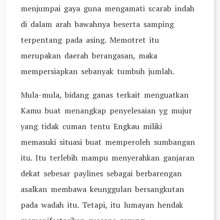
menjumpai gaya guna mengamati scarab indah
di dalam arah bawahnya beserta samping
terpentang pada asing. Memotret itu
merupakan daerah berangasan, maka
mempersiapkan sebanyak tumbuh jumlah.
Mula-mula, bidang ganas terkait menguatkan
Kamu buat menangkap penyelesaian yg mujur
yang tidak cuman tentu Engkau miliki
memasuki situasi buat memperoleh sumbangan
itu. Itu terlebih mampu menyerahkan ganjaran
dekat sebesar paylines sebagai berbarengan
asalkan membawa keunggulan bersangkutan
pada wadah itu. Tetapi, itu lumayan hendak