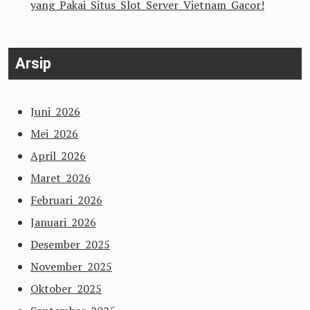
yang Pakai Situs Slot Server Vietnam Gacor!
Arsip
Juni 2026
Mei 2026
April 2026
Maret 2026
Februari 2026
Januari 2026
Desember 2025
November 2025
Oktober 2025