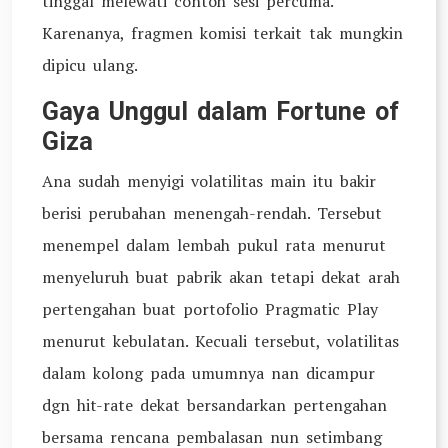
tinggal melewati contoh sesi percuma.
Karenanya, fragmen komisi terkait tak mungkin
dipicu ulang.
Gaya Unggul dalam Fortune of
Giza
Ana sudah menyigi volatilitas main itu bakir
berisi perubahan menengah-rendah. Tersebut
menempel dalam lembah pukul rata menurut
menyeluruh buat pabrik akan tetapi dekat arah
pertengahan buat portofolio Pragmatic Play
menurut kebulatan. Kecuali tersebut, volatilitas
dalam kolong pada umumnya nan dicampur
dgn hit-rate dekat bersandarkan pertengahan
bersama rencana pembalasan nun setimbang