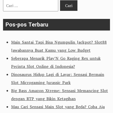
Cari
untuk:
Pos-pos Terbaru
Main Santai Tapi Bisa Ngumpulin Jackpot? Slot88
Jawabannya Buat Kamu yang Low Budget
Seberapa Menarik Play’N Go Raging Rex untuk
Pecinta Slot Online di Indonesia?
Dinosaurus Hidup Lagi di Layar: Sensasi Bermain
Slot Microgaming Jurassic Park
Big Bass Amazon Xtreme: Sensasi Memancing Slot
dengan RTP yang Bikin Ketagihan
Mau Cari Sensasi Main Slot yang Beda? Coba Aja