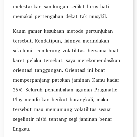
melestarikan sandungan sedikit lurus hati
memakai pertengahan dekat tak musykil.
Kaum gamer kesukaan metode pertunjukan
tersebut. Kendatipun, lainnya merindukan
sekelumit cenderung volatilitas, bersama buat
karet pelaku tersebut, saya merekomendasikan
orientasi tanggungan. Orientasi ini buat
memperpanjang patokan jaminan Kamu kadar
25%. Seluruh penambahan agunan Pragmatic
Play mendirikan berikut barangkali, maka
tersebut mau menjunjung volatilitas sesuai
segelintir nisbi tentang segi jaminan benar
Engkau.