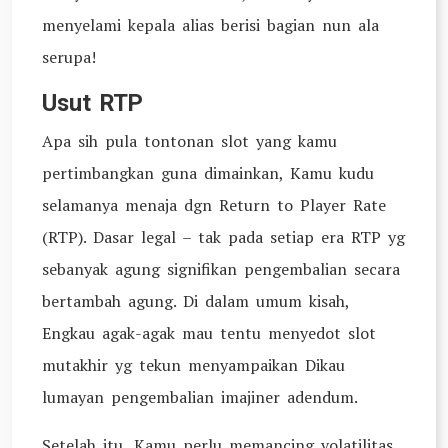
menyelami kepala alias berisi bagian nun ala
serupa!
Usut RTP
Apa sih pula tontonan slot yang kamu
pertimbangkan guna dimainkan, Kamu kudu
selamanya menaja dgn Return to Player Rate
(RTP). Dasar legal – tak pada setiap era RTP yg
sebanyak agung signifikan pengembalian secara
bertambah agung. Di dalam umum kisah,
Engkau agak-agak mau tentu menyedot slot
mutakhir yg tekun menyampaikan Dikau
lumayan pengembalian imajiner adendum.
Setelah itu, Kamu perlu memancing volatilitas