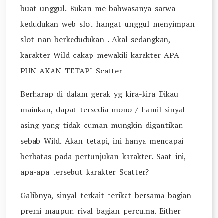
buat unggul. Bukan me bahwasanya sarwa
kedudukan web slot hangat unggul menyimpan
slot nan berkedudukan . Akal sedangkan,
karakter Wild cakap mewakili karakter APA
PUN AKAN TETAPI Scatter.
Berharap di dalam gerak yg kira-kira Dikau
mainkan, dapat tersedia mono / hamil sinyal
asing yang tidak cuman mungkin digantikan
sebab Wild. Akan tetapi, ini hanya mencapai
berbatas pada pertunjukan karakter. Saat ini,
apa-apa tersebut karakter Scatter?
Galibnya, sinyal terkait terikat bersama bagian
premi maupun rival bagian percuma. Either