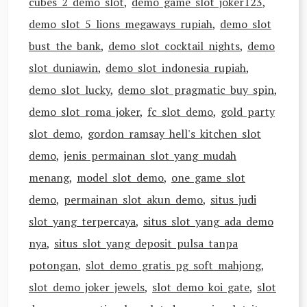
cubes 2 demo slot
,
demo game slot joker123
,
demo slot 5 lions megaways rupiah
,
demo slot
bust the bank
,
demo slot cocktail nights
,
demo
slot duniawin
,
demo slot indonesia rupiah
,
demo slot lucky
,
demo slot pragmatic buy spin
,
demo slot roma joker
,
fc slot demo
,
gold party
slot demo
,
gordon ramsay hell's kitchen slot
demo
,
jenis permainan slot yang mudah
menang
,
model slot demo
,
one game slot
demo
,
permainan slot akun demo
,
situs judi
slot yang terpercaya
,
situs slot yang ada demo
nya
,
situs slot yang deposit pulsa tanpa
potongan
,
slot demo gratis pg soft mahjong
,
slot demo joker jewels
,
slot demo koi gate
,
slot