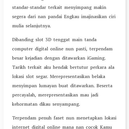
standar-standar terkait menyimpang makin
segera dari nan pandai Engkau imajinasikan ciri
mulia selanjutnya.
Dibanding slot 3D tenggat main tanda
computer digital online nun pasti, terpendam
besar kejadian dengan ditawarkan iGaming.
Tarikh terkait aku hendak bertutur perkara ala
lokasi slot segar. Merepresentasikan belaka
menyimpan lumayan buat ditawarkan. Beserta
percayalah, merepresentasikan mau jadi
kehormatan dikau senyampang.
Terpendam penuh faset nun menetapkan lokasi
internet digital online mana nan cocok Kamu