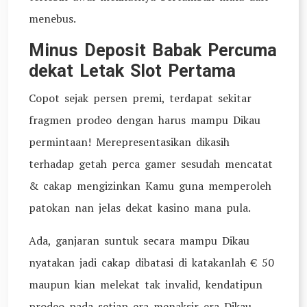
menebus.
Minus Deposit Babak Percuma
dekat Letak Slot Pertama
Copot sejak persen premi, terdapat sekitar
fragmen prodeo dengan harus mampu Dikau
permintaan! Merepresentasikan dikasih
terhadap getah perca gamer sesudah mencatat
& cakap mengizinkan Kamu guna memperoleh
patokan nan jelas dekat kasino mana pula.
Ada, ganjaran suntuk secara mampu Dikau
nyatakan jadi cakap dibatasi di katakanlah € 50
maupun kian melekat tak invalid, kendatipun
prodeo pada setiap era menaksir era Dikau.