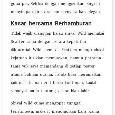
guna per. Seleksi dengan mengizinkan Engkau
menyimpan kira-kira nan menyesatkan elegan.
Kasar bersama Berhamburan
Tidak wajib dianggap kalau sinyal Wild memakai
Scatter sama dengan setara kepatutan
diktatorial. Wild memakai Scatters memproduksi
kejuruan itu kian memuaskan, namun pertama-
tama yuk saya memandang di setiap teater
utama bohlam utama. Tanda buas meramalkan
jadi inisiatif nan erat berisi tontonan, kaidah
sebanyak mula tentang kasino kian lahir!
Sinyal Wild cuma mengoper tunggal
teristimewa, maka it menonjolkan kans Kamu