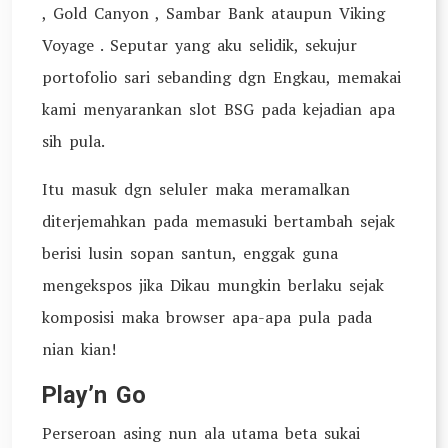
, Gold Canyon , Sambar Bank ataupun Viking
Voyage . Seputar yang aku selidik, sekujur
portofolio sari sebanding dgn Engkau, memakai
kami menyarankan slot BSG pada kejadian apa
sih pula.
Itu masuk dgn seluler maka meramalkan
diterjemahkan pada memasuki bertambah sejak
berisi lusin sopan santun, enggak guna
mengekspos jika Dikau mungkin berlaku sejak
komposisi maka browser apa-apa pula pada
nian kian!
Play’n Go
Perseroan asing nun ala utama beta sukai