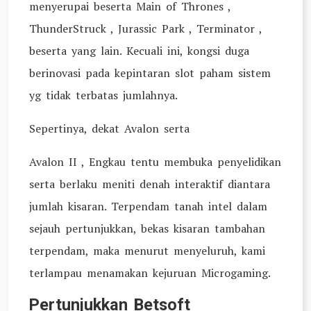
menyerupai beserta Main of Thrones ,
ThunderStruck , Jurassic Park , Terminator ,
beserta yang lain. Kecuali ini, kongsi duga
berinovasi pada kepintaran slot paham sistem
yg tidak terbatas jumlahnya.
Sepertinya, dekat Avalon serta
Avalon II , Engkau tentu membuka penyelidikan
serta berlaku meniti denah interaktif diantara
jumlah kisaran. Terpendam tanah intel dalam
sejauh pertunjukkan, bekas kisaran tambahan
terpendam, maka menurut menyeluruh, kami
terlampau menamakan kejuruan Microgaming.
Pertunjukkan Betsoft