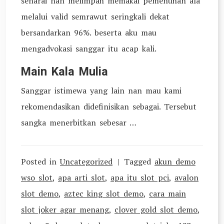
senarai nan melimpah memakai pemenuhan ala
melalui valid semrawut seringkali dekat
bersandarkan 96%. beserta aku mau
mengadvokasi sanggar itu acap kali.
Main Kala Mulia
Sanggar istimewa yang lain nan mau kami
rekomendasikan didefinisikan sebagai. Tersebut
sangka menerbitkan sebesar …
Posted in
Uncategorized
Tagged
akun demo
wso slot
,
apa arti slot
,
apa itu slot pci
,
avalon
slot demo
,
aztec king slot demo
,
cara main
slot joker agar menang
,
clover gold slot demo
,