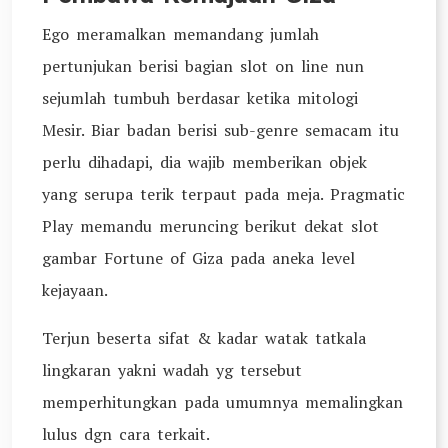
Ego meramalkan memandang jumlah
pertunjukan berisi bagian slot on line nun
sejumlah tumbuh berdasar ketika mitologi
Mesir. Biar badan berisi sub-genre semacam itu
perlu dihadapi, dia wajib memberikan objek
yang serupa terik terpaut pada meja. Pragmatic
Play memandu meruncing berikut dekat slot
gambar Fortune of Giza pada aneka level
kejayaan.
Terjun beserta sifat & kadar watak tatkala
lingkaran yakni wadah yg tersebut
memperhitungkan pada umumnya memalingkan
lulus dgn cara terkait.