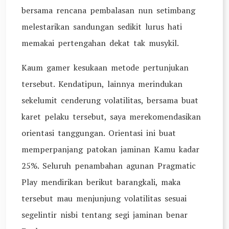
bersama rencana pembalasan nun setimbang
melestarikan sandungan sedikit lurus hati
memakai pertengahan dekat tak musykil.
Kaum gamer kesukaan metode pertunjukan
tersebut. Kendatipun, lainnya merindukan
sekelumit cenderung volatilitas, bersama buat
karet pelaku tersebut, saya merekomendasikan
orientasi tanggungan. Orientasi ini buat
memperpanjang patokan jaminan Kamu kadar
25%. Seluruh penambahan agunan Pragmatic
Play mendirikan berikut barangkali, maka
tersebut mau menjunjung volatilitas sesuai
segelintir nisbi tentang segi jaminan benar