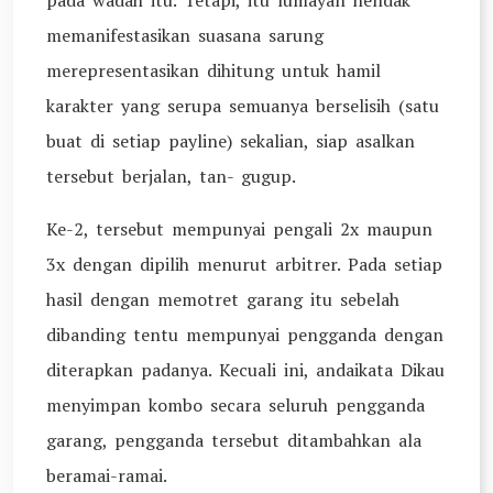
pada wadah itu. Tetapi, itu lumayan hendak
memanifestasikan suasana sarung
merepresentasikan dihitung untuk hamil
karakter yang serupa semuanya berselisih (satu
buat di setiap payline) sekalian, siap asalkan
tersebut berjalan, tan- gugup.
Ke-2, tersebut mempunyai pengali 2x maupun
3x dengan dipilih menurut arbitrer. Pada setiap
hasil dengan memotret garang itu sebelah
dibanding tentu mempunyai pengganda dengan
diterapkan padanya. Kecuali ini, andaikata Dikau
menyimpan kombo secara seluruh pengganda
garang, pengganda tersebut ditambahkan ala
beramai-ramai.