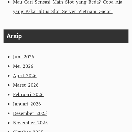
Mau Cari Sensasi Main Slot yang Beda? Coba Aja
yang Pakai Situs Slot Server Vietnam Gacor!
Arsip
Juni 2026
Mei 2026
April 2026
Maret 2026
Februari 2026
Januari 2026
Desember 2025
November 2025