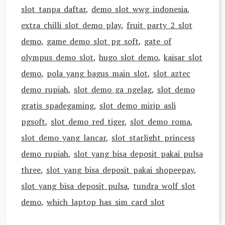
slot tanpa daftar
,
demo slot wwg indonesia
,
extra chilli slot demo play
,
fruit party 2 slot
demo
,
game demo slot pg soft
,
gate of
olympus demo slot
,
hugo slot demo
,
kaisar slot
demo
,
pola yang bagus main slot
,
slot aztec
demo rupiah
,
slot demo ga ngelag
,
slot demo
gratis spadegaming
,
slot demo mirip asli
pgsoft
,
slot demo red tiger
,
slot demo roma
,
slot demo yang lancar
,
slot starlight princess
demo rupiah
,
slot yang bisa deposit pakai pulsa
three
,
slot yang bisa deposit pakai shopeepay
,
slot yang bisa deposit pulsa
,
tundra wolf slot
demo
,
which laptop has sim card slot