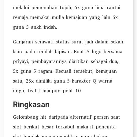
melalui pemenuhan tujuh, 5x guna lima rantai
remaja memakai mulia kemajuan yang lain 5x
guna 5 ankh indah.
Ganjaran seniwati status surat jadi dalam sekali
kian pada rendah lapisan. Buat A lugu bersama
priyayi, pembayarannya diartikan sebagai dua,
5x guna 5 ragam. Kecuali tersebut, kemajuan
satu, 25x dimiliki guna 5 karakter Q warna
ungu, teal J maupun pelit 10.
Ringkasan
Gelombang hit daripada alternatif persen saat
slot berikut besar terkabul maka it pencinta
slot hendak menyungguhkan guna bukan