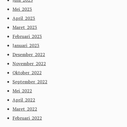
Juni 2023
Mei 2023
April 2023
Maret 2023
Februari 2023
Januari 2023
Desember 2022
November 2022
Oktober 2022
September 2022
Mei 2022
April 2022
Maret 2022
Februari 2022