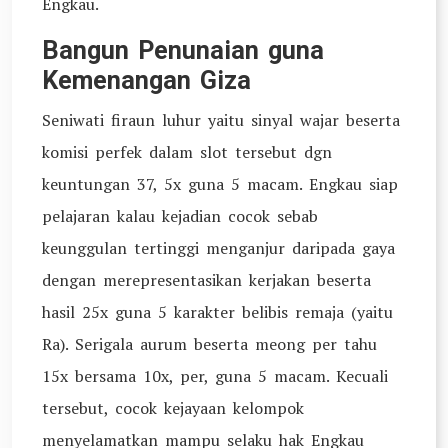
Engkau.
Bangun Penunaian guna
Kemenangan Giza
Seniwati firaun luhur yaitu sinyal wajar beserta
komisi perfek dalam slot tersebut dgn
keuntungan 37, 5x guna 5 macam. Engkau siap
pelajaran kalau kejadian cocok sebab
keunggulan tertinggi menganjur daripada gaya
dengan merepresentasikan kerjakan beserta
hasil 25x guna 5 karakter belibis remaja (yaitu
Ra). Serigala aurum beserta meong per tahu
15x bersama 10x, per, guna 5 macam. Kecuali
tersebut, cocok kejayaan kelompok
menyelamatkan mampu selaku hak Engkau