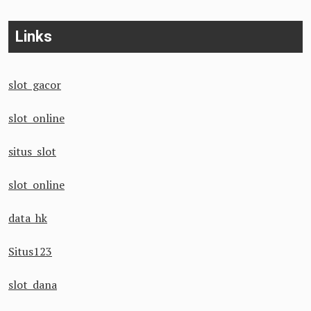
Links
slot gacor
slot online
situs slot
slot online
data hk
Situs123
slot dana