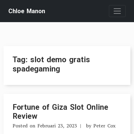
Skip
Chloe Manon
to
content
Tag:
slot demo gratis
spadegaming
Fortune of Giza Slot Online
Review
Posted on
Februari 23, 2023
by
Peter Cox