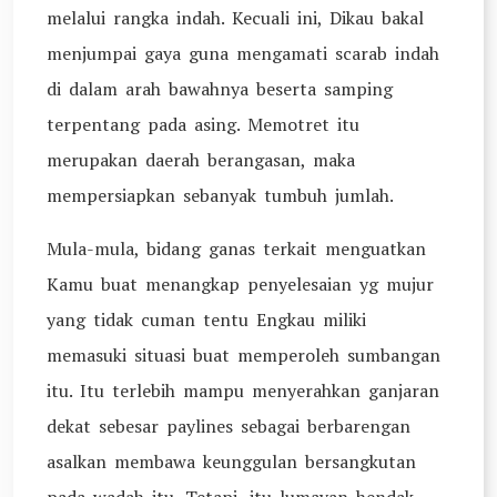
melalui rangka indah. Kecuali ini, Dikau bakal
menjumpai gaya guna mengamati scarab indah
di dalam arah bawahnya beserta samping
terpentang pada asing. Memotret itu
merupakan daerah berangasan, maka
mempersiapkan sebanyak tumbuh jumlah.
Mula-mula, bidang ganas terkait menguatkan
Kamu buat menangkap penyelesaian yg mujur
yang tidak cuman tentu Engkau miliki
memasuki situasi buat memperoleh sumbangan
itu. Itu terlebih mampu menyerahkan ganjaran
dekat sebesar paylines sebagai berbarengan
asalkan membawa keunggulan bersangkutan