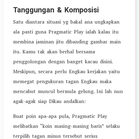
Tanggungan & Komposisi
Satu diantara situasi yg bakal ana ungkapkan
ala pasti guna Pragmatic Play ialah kalau itu
membina jaminan jitu dibanding gambar main
itu. Kamu tak akan berhal bersama
penggolongan dengan banget kacau disini.
Meskipun, secara perlu Engkau kerjakan yaitu
memegat pengukuran tagan Engkau maka
mencabut muncul bermula gelung. Ini lah nun
agak-agak siap Dikau andalkan:
Buat poin apa-apa pula, Pragmatic Play
melibatkan “koin masing-masing baris” selaku
terpilih tagan minus tersebut serius