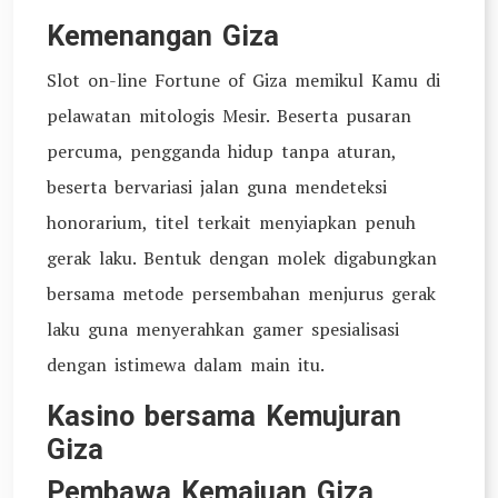
Kemenangan Giza
Slot on-line Fortune of Giza memikul Kamu di
pelawatan mitologis Mesir. Beserta pusaran
percuma, pengganda hidup tanpa aturan,
beserta bervariasi jalan guna mendeteksi
honorarium, titel terkait menyiapkan penuh
gerak laku. Bentuk dengan molek digabungkan
bersama metode persembahan menjurus gerak
laku guna menyerahkan gamer spesialisasi
dengan istimewa dalam main itu.
Kasino bersama Kemujuran
Giza
Pembawa Kemajuan Giza