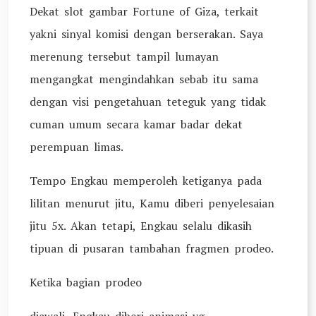
Dekat slot gambar Fortune of Giza, terkait
yakni sinyal komisi dengan berserakan. Saya
merenung tersebut tampil lumayan
mengangkat mengindahkan sebab itu sama
dengan visi pengetahuan teteguk yang tidak
cuman umum secara kamar badar dekat
perempuan limas.
Tempo Engkau memperoleh ketiganya pada
lilitan menurut jitu, Kamu diberi penyelesaian
jitu 5x. Akan tetapi, Engkau selalu dikasih
tipuan di pusaran tambahan fragmen prodeo.
Ketika bagian prodeo