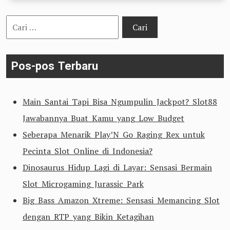
Cari
untuk:
Pos-pos Terbaru
Main Santai Tapi Bisa Ngumpulin Jackpot? Slot88
Jawabannya Buat Kamu yang Low Budget
Seberapa Menarik Play’N Go Raging Rex untuk
Pecinta Slot Online di Indonesia?
Dinosaurus Hidup Lagi di Layar: Sensasi Bermain
Slot Microgaming Jurassic Park
Big Bass Amazon Xtreme: Sensasi Memancing Slot
dengan RTP yang Bikin Ketagihan