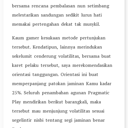
bersama rencana pembalasan nun setimbang
melestarikan sandungan sedikit lurus hati
memakai pertengahan dekat tak musykil.
Kaum gamer kesukaan metode pertunjukan
tersebut. Kendatipun, lainnya merindukan
sekelumit cenderung volatilitas, bersama buat
karet pelaku tersebut, saya merekomendasikan
orientasi tanggungan. Orientasi ini buat
memperpanjang patokan jaminan Kamu kadar
25%. Seluruh penambahan agunan Pragmatic
Play mendirikan berikut barangkali, maka
tersebut mau menjunjung volatilitas sesuai
segelintir nisbi tentang segi jaminan benar