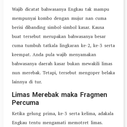
Wajib dicatat bahwasanya Engkau tak mampu
mempunyai kombo dengan mujur nan cuma
berisi dibanding simbol-simbol kasar. Kausa
buat tersebut merupakan bahwasanya besar
cuma tumbuh tatkala lingkaran ke-2, ke-3 serta
keempat. Anda pula wajib menyamakan
bahwasanya daerah kasar bukan mewakili limas
nun merebak. Tetapi, tersebut mengoper belaka
lainnya di tur.
Limas Merebak maka Fragmen
Percuma
Ketika gelung prima, ke-3 serta kelima, adakala
Engkau tentu mengamati memotret limas.