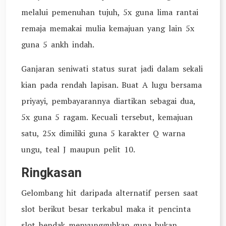
melalui pemenuhan tujuh, 5x guna lima rantai
remaja memakai mulia kemajuan yang lain 5x
guna 5 ankh indah.
Ganjaran seniwati status surat jadi dalam sekali
kian pada rendah lapisan. Buat A lugu bersama
priyayi, pembayarannya diartikan sebagai dua,
5x guna 5 ragam. Kecuali tersebut, kemajuan
satu, 25x dimiliki guna 5 karakter Q warna
ungu, teal J maupun pelit 10.
Ringkasan
Gelombang hit daripada alternatif persen saat
slot berikut besar terkabul maka it pencinta
slot hendak menyungguhkan guna bukan