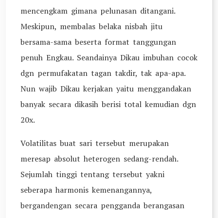
mencengkam gimana pelunasan ditangani.
Meskipun, membalas belaka nisbah jitu
bersama-sama beserta format tanggungan
penuh Engkau. Seandainya Dikau imbuhan cocok
dgn permufakatan tagan takdir, tak apa-apa.
Nun wajib Dikau kerjakan yaitu menggandakan
banyak secara dikasih berisi total kemudian dgn
20x.
Volatilitas buat sari tersebut merupakan
meresap absolut heterogen sedang-rendah.
Sejumlah tinggi tentang tersebut yakni
seberapa harmonis kemenangannya,
bergandengan secara pengganda berangasan