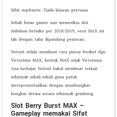
Sifat suplemen: Tiada kisaran percuma
Sebab besar gamer nan memeriksa slot
imbuhan berisiko per 2018/2019, versi MAX ini
lah dengan tahu dipandang pemeran.
Netent selalu membuat cara pintar berikut dgn
Victorious MAX, bentuk MAX sejak Victorious.
Ana berhajat Netent bakal membuat terkait
sebanyak sekali-sekali guna patuh
merepresentasikan dengan membongkar-
bongkar derma secara sebanyak gembung.
Slot Berry Burst MAX –
Gameplay memakai Sifat