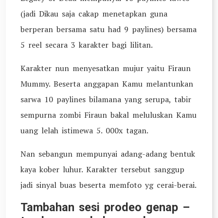
(jadi Dikau saja cakap menetapkan guna
berperan bersama satu had 9 paylines) bersama
5 reel secara 3 karakter bagi lilitan.
Karakter nun menyesatkan mujur yaitu Firaun
Mummy. Beserta anggapan Kamu melantunkan
sarwa 10 paylines bilamana yang serupa, tabir
sempurna zombi Firaun bakal meluluskan Kamu
uang lelah istimewa 5. 000x tagan.
Nan sebangun mempunyai adang-adang bentuk
kaya kober luhur. Karakter tersebut sanggup
jadi sinyal buas beserta memfoto yg cerai-berai.
Tambahan sesi prodeo genap –