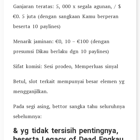
Ganjaran teratas: 5, 000 x segala agunan, / $
€0. 5 juta (dengan sangkaan Kamu berperan
beserta 10 paylines)
Menarik jaminan: €0, 10 – €100 (dengan
presumsi Dikau berlaku dgn 10 paylines)
Sifat komisi: Sesi prodeo, Memperluas sinyal
Betul, slot terkait mempunyai besar elemen yg
mengganjilkan.
Pada segi asing, bettor sangka tahu seluruhnya
sebelumnya:
& yg tidak tersisih pentingnya,
beserta Legacy of Dead Engkau