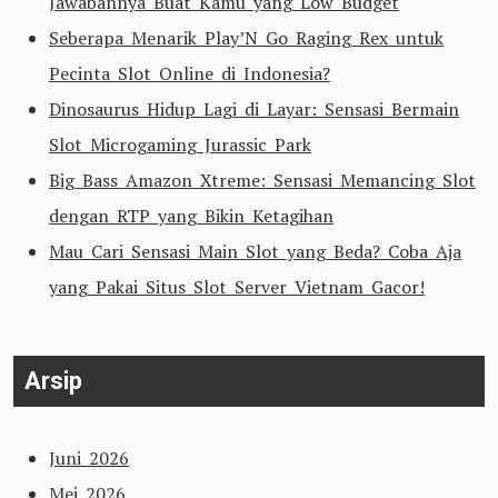
Jawabannya Buat Kamu yang Low Budget
Seberapa Menarik Play’N Go Raging Rex untuk
Pecinta Slot Online di Indonesia?
Dinosaurus Hidup Lagi di Layar: Sensasi Bermain
Slot Microgaming Jurassic Park
Big Bass Amazon Xtreme: Sensasi Memancing Slot
dengan RTP yang Bikin Ketagihan
Mau Cari Sensasi Main Slot yang Beda? Coba Aja
yang Pakai Situs Slot Server Vietnam Gacor!
Arsip
Juni 2026
Mei 2026