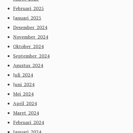
Februari 2025
Januari 2025
Desember 2024
November 2024
Oktober 2024
September 2024
Agustus 2024
Juli 2024
Juni 2024
Mei 2024
April 2024
Maret 2024
Februari 2024
Januari 2024