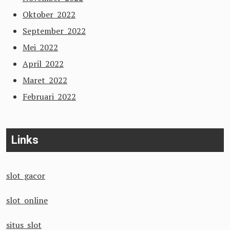
Oktober 2022
September 2022
Mei 2022
April 2022
Maret 2022
Februari 2022
Links
slot gacor
slot online
situs slot