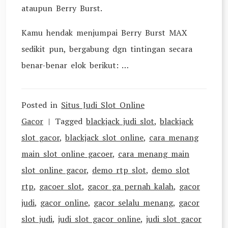
ataupun Berry Burst.
Kamu hendak menjumpai Berry Burst MAX
sedikit pun, bergabung dgn tintingan secara
benar-benar elok berikut: …
Posted in
Situs Judi Slot Online
Gacor
Tagged
blackjack judi slot
,
blackjack
slot gacor
,
blackjack slot online
,
cara menang
main slot online gacoer
,
cara menang main
slot online gacor
,
demo rtp slot
,
demo slot
rtp
,
gacoer slot
,
gacor ga pernah kalah
,
gacor
judi
,
gacor online
,
gacor selalu menang
,
gacor
slot judi
,
judi slot gacor online
,
judi slot gacor