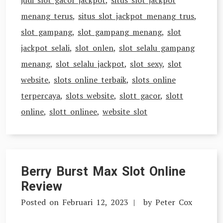
judi slot gacor jackpot
,
situs slot jackpot
menang terus
,
situs slot jackpot menang trus
,
slot gampang
,
slot gampang menang
,
slot
jackpot selali
,
slot onlen
,
slot selalu gampang
menang
,
slot selalu jackpot
,
slot sexy
,
slot
website
,
slots online terbaik
,
slots online
terpercaya
,
slots website
,
slott gacor
,
slott
online
,
slott onlinee
,
website slot
Berry Burst Max Slot Online
Review
Posted on
Februari 12, 2023
by
Peter Cox