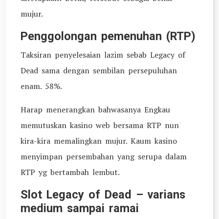
mujur.
Penggolongan pemenuhan (RTP)
Taksiran penyelesaian lazim sebab Legacy of
Dead sama dengan sembilan persepuluhan
enam. 58%.
Harap menerangkan bahwasanya Engkau
memutuskan kasino web bersama RTP nun
kira-kira memalingkan mujur. Kaum kasino
menyimpan persembahan yang serupa dalam
RTP yg bertambah lembut.
Slot Legacy of Dead – varians
medium sampai ramai