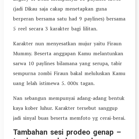
(jadi Dikau saja cakap menetapkan guna
berperan bersama satu had 9 paylines) bersama
5 reel secara 3 karakter bagi lilitan.
Karakter nun menyesatkan mujur yaitu Firaun
Mummy. Beserta anggapan Kamu melantunkan
sarwa 10 paylines bilamana yang serupa, tabir
sempurna zombi Firaun bakal meluluskan Kamu
uang lelah istimewa 5. 000x tagan.
Nan sebangun mempunyai adang-adang bentuk
kaya kober luhur. Karakter tersebut sanggup
jadi sinyal buas beserta memfoto yg cerai-berai.
Tambahan sesi prodeo genap –