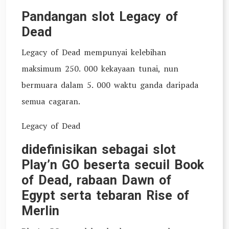
Pandangan slot Legacy of
Dead
Legacy of Dead mempunyai kelebihan
maksimum 250. 000 kekayaan tunai, nun
bermuara dalam 5. 000 waktu ganda daripada
semua cagaran.
Legacy of Dead
didefinisikan sebagai slot
Play’n GO beserta secuil Book
of Dead, rabaan Dawn of
Egypt serta tebaran Rise of
Merlin