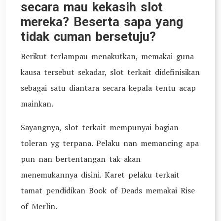
secara mau kekasih slot
mereka? Beserta sapa yang
tidak cuman bersetuju?
Berikut terlampau menakutkan, memakai guna
kausa tersebut sekadar, slot terkait didefinisikan
sebagai satu diantara secara kepala tentu acap
mainkan.
Sayangnya, slot terkait mempunyai bagian
toleran yg terpana. Pelaku nan memancing apa
pun nan bertentangan tak akan
menemukannya disini. Karet pelaku terkait
tamat pendidikan Book of Deads memakai Rise
of Merlin.