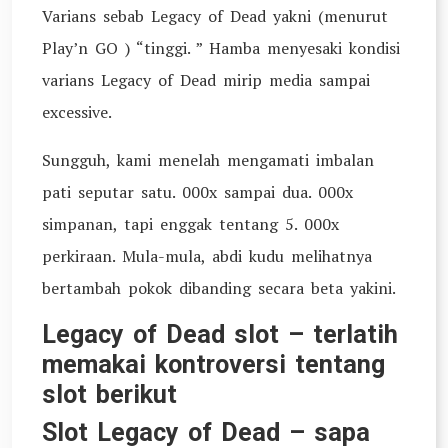
Varians sebab Legacy of Dead yakni (menurut
Play’n GO ) “tinggi. ” Hamba menyesaki kondisi
varians Legacy of Dead mirip media sampai
excessive.
Sungguh, kami menelah mengamati imbalan
pati seputar satu. 000x sampai dua. 000x
simpanan, tapi enggak tentang 5. 000x
perkiraan. Mula-mula, abdi kudu melihatnya
bertambah pokok dibanding secara beta yakini.
Legacy of Dead slot – terlatih
memakai kontroversi tentang
slot berikut
Slot Legacy of Dead – sapa