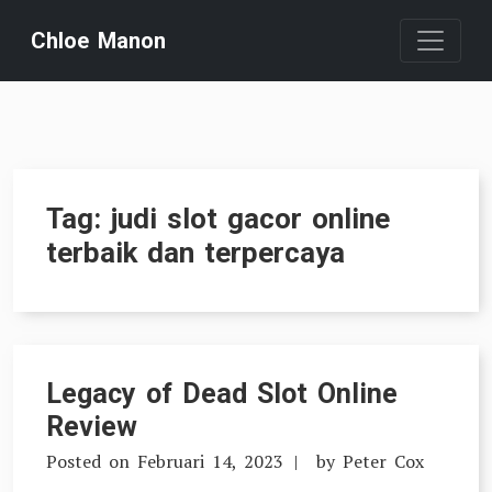
Skip
Chloe Manon
to
content
Tag:
judi slot gacor online
terbaik dan terpercaya
Legacy of Dead Slot Online
Review
Posted on
Februari 14, 2023
by
Peter Cox