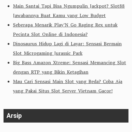
Main Santai Tapi Bisa Ngumpulin Jackpot? Slot88
Jawabannya Buat Kamu yang Low Budget
Seberapa Menarik Play’N Go Raging Rex untuk
Pecinta Slot Online di Indonesia?
Dinosaurus Hidup Lagi di Layar: Sensasi Bermain
Slot Microgaming Jurassic Park
Big Bass Amazon Xtreme: Sensasi Memancing Slot
dengan RTP yang Bikin Ketagihan
Mau Cari Sensasi Main Slot yang Beda? Coba Aja
yang Pakai Situs Slot Server Vietnam Gacor!
Arsip